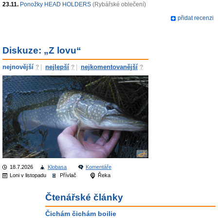
23.11.
Ponožky HEAD HOLDERS
(Rybářské oblečení)
přidat recenzi
Diskuze: „Z lovu“
nejnovější
|
nejlepší
|
nejkomentovanější
?
?
?
18.7.2026
Klobasa
Komentáře
Loni v listopadu
Přívlač
Řeka
Čtenářské články
Čichám čichám boilie