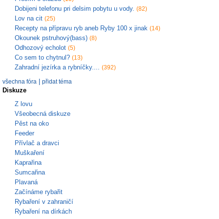
Dobijeni telefonu pri delsim pobytu u vody.
(82)
Lov na cit
(25)
Recepty na přípravu ryb aneb Ryby 100 x jinak
(14)
Okounek pstruhový(bass)
(8)
Odhozový echolot
(5)
Co sem to chytnul?
(13)
Zahradní jezírka a rybníčky....
(392)
|
všechna fóra
přidat téma
Diskuze
Z lovu
Všeobecná diskuze
Pěst na oko
Feeder
Přívlač a dravci
Muškaření
Kaprařina
Sumcařina
Plavaná
Začínáme rybařit
Rybaření v zahraničí
Rybaření na dírkách