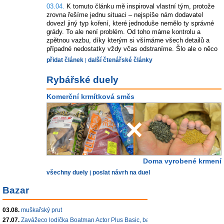
03.04.
K tomuto článku mě inspiroval vlastní tým, protože
zrovna řešíme jednu situaci – nejspíše nám dodavatel
dovezl jiný typ koření, které jednoduše nemělo ty správné
grády. To ale není problém. Od toho máme kontrolu a
zpětnou vazbu, díky kterým si všímáme všech detailů a
případné nedostatky vždy včas odstraníme. Šlo ale o něco
jiného – ochutnávání, nebo přivonění k boilie rybářem. Podle
přidat článek
další čtenářské články
|
vlastní chuti, čichu, pak rybář posuzuje efektivitu nástrahy
pro rybu. Je to správně? Děláte to tak také? Mě to téma
Rybářské duely
obrovsky zaujalo, protože jsem zastáncem jedné zásadní
myšlenky – smysly ryb (a zvířat obecně) jsou neuvěřitelně
Komerční krmítková směs
výkonné a je potřeba s tím počítat. To, co nefunguje v
našich ústech, nemusí být špatné. Naopak. Pojďme se na
to podívat společně. Je to opravdu jen o esencích a
×
základním aromatu, na kterém stojí marketing (jahoda, krill,
krab…)? Nebo jde o mnohem víc – a právě to tvoří rozdíl
mezi průměrnou a opravdu skvělou kuličkou?
Doma vyrobené krmení
všechny duely
poslat návrh na duel
|
Bazar
03.08.
muškařský prut
27.07.
Zavážeco lodička Boatman Actor Plus Basic, batoh, tyč.