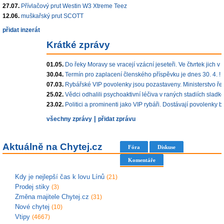
27.07.
Přívlačový prut Westin W3 Xtreme Teez
12.06.
muškařský prut SCOTT
přidat inzerát
Krátké zprávy
01.05.
Do řeky Moravy se vracejí vzácní jeseteři. Ve čtvrtek jich v 
30.04.
Termín pro zaplacení členského příspěvku je dnes 30. 4. !
07.03.
Rybářské VIP povolenky jsou pozastaveny. Ministerstvo řeší
25.02.
Vědci odhalili psychoaktivní léčiva v raných stadiích sladk
23.02.
Politici a prominenti jako VIP rybáři. Dostávají povolenky b
|
všechny zprávy
přidat zprávu
Aktuálně na Chytej.cz
Fóra
Diskuse
Komentáře
Kdy je nejlepší čas k lovu Línů
(21)
Prodej stiky
(3)
Změna majitele Chytej.cz
(31)
Nové chytej
(10)
Vtipy
(4667)