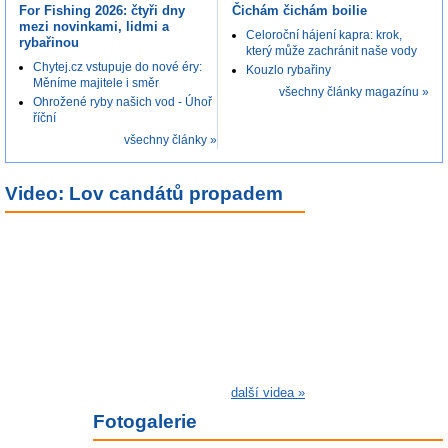
For Fishing 2026: čtyři dny
Čichám čichám boilie
mezi novinkami, lidmi a
Celoroční hájení kapra: krok,
rybařinou
který může zachránit naše vody
Chytej.cz vstupuje do nové éry:
Kouzlo rybařiny
Měníme majitele i směr
všechny články magazínu »
Ohrožené ryby našich vod - Úhoř
říční
všechny články »
Video:
Lov candátů propadem
další videa »
Fotogalerie