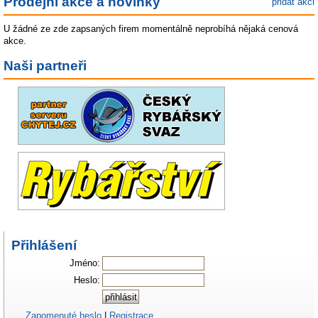
Prodejní akce a novinky
přidat akci
U žádné ze zde zapsaných firem momentálně neprobíhá nějaká cenová
akce.
Naši partneři
Přihlášení
Jméno:
Heslo:
Zapomenuté heslo
|
Registrace