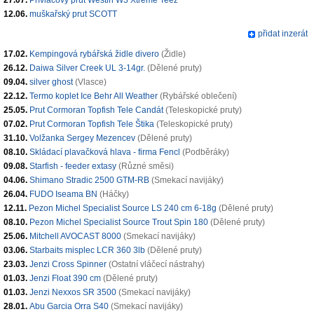
27.07.
Přívlačový prut Westin W3 Xtreme Teez
12.06.
muškařský prut SCOTT
přidat inzerát
17.02.
Kempingová rybářská židle divero
(Židle)
26.12.
Daiwa Silver Creek UL 3-14gr.
(Dělené pruty)
09.04.
silver ghost
(Vlasce)
22.12.
Termo koplet Ice Behr All Weather
(Rybářské oblečení)
25.05.
Prut Cormoran Topfish Tele Candát
(Teleskopické pruty)
07.02.
Prut Cormoran Topfish Tele Štika
(Teleskopické pruty)
31.10.
Volžanka Sergey Mezencev
(Dělené pruty)
08.10.
Skládací plavačková hlava - firma Fencl
(Podběráky)
09.08.
Starfish - feeder extasy
(Různé směsi)
04.06.
Shimano Stradic 2500 GTM-RB
(Smekací navijáky)
26.04.
FUDO Iseama BN
(Háčky)
12.11.
Pezon Michel Specialist Source LS 240 cm 6-18g
(Dělené pruty)
08.10.
Pezon Michel Specialist Source Trout Spin 180
(Dělené pruty)
25.06.
Mitchell AVOCAST 8000
(Smekací navijáky)
03.06.
Starbaits misplec LCR 360 3lb
(Dělené pruty)
23.03.
Jenzi Cross Spinner
(Ostatní vláčecí nástrahy)
01.03.
Jenzi Float 390 cm
(Dělené pruty)
01.03.
Jenzi Nexxos SR 3500
(Smekací navijáky)
28.01.
Abu Garcia Orra S40
(Smekací navijáky)