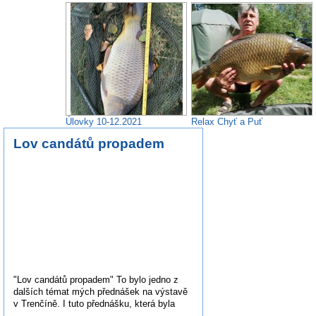
Úlovky 10-12.2021
Relax Chyť a Puť
Lov candátů propadem
"Lov candátů propadem" To bylo jedno z
dalších témat mých přednášek na výstavě
v Trenčíně. I tuto přednášku, která byla
přenášena na obří obrazovku, kameraman