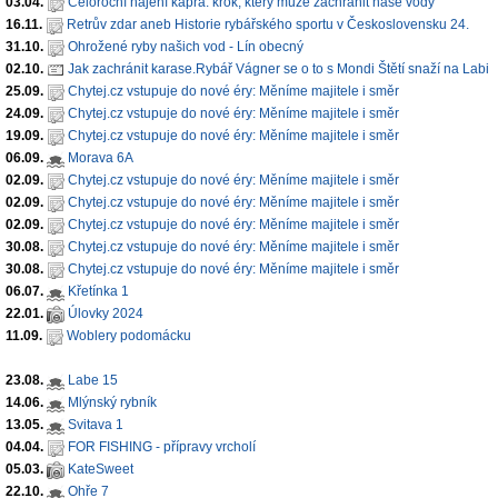
03.04.
Celoroční hájení kapra: krok, který může zachránit naše vody
16.11.
Retrův zdar aneb Historie rybářského sportu v Československu 24.
31.10.
Ohrožené ryby našich vod - Lín obecný
02.10.
Jak zachránit karase.Rybář Vágner se o to s Mondi Štětí snaží na Labi
25.09.
Chytej.cz vstupuje do nové éry: Měníme majitele i směr
24.09.
Chytej.cz vstupuje do nové éry: Měníme majitele i směr
19.09.
Chytej.cz vstupuje do nové éry: Měníme majitele i směr
06.09.
Morava 6A
02.09.
Chytej.cz vstupuje do nové éry: Měníme majitele i směr
02.09.
Chytej.cz vstupuje do nové éry: Měníme majitele i směr
02.09.
Chytej.cz vstupuje do nové éry: Měníme majitele i směr
30.08.
Chytej.cz vstupuje do nové éry: Měníme majitele i směr
30.08.
Chytej.cz vstupuje do nové éry: Měníme majitele i směr
06.07.
Křetínka 1
22.01.
Úlovky 2024
11.09.
Woblery podomácku
23.08.
Labe 15
14.06.
Mlýnský rybník
13.05.
Svitava 1
04.04.
FOR FISHING - přípravy vrcholí
05.03.
KateSweet
22.10.
Ohře 7