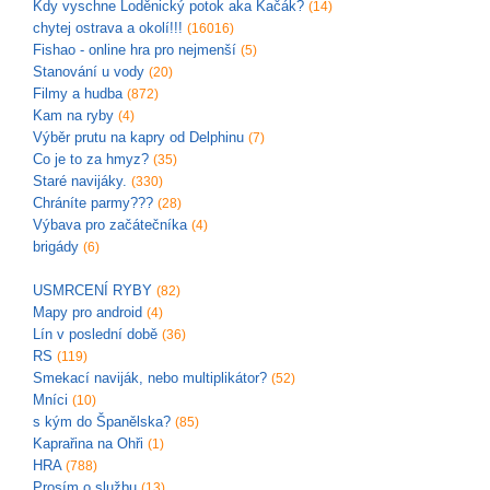
Kdy vyschne Loděnický potok aka Kačák?
(14)
chytej ostrava a okolí!!!
(16016)
Fishao - online hra pro nejmenší
(5)
Stanování u vody
(20)
Filmy a hudba
(872)
Kam na ryby
(4)
Výběr prutu na kapry od Delphinu
(7)
Co je to za hmyz?
(35)
Staré navijáky.
(330)
Chráníte parmy???
(28)
Výbava pro začátečníka
(4)
brigády
(6)
USMRCENÍ RYBY
(82)
Mapy pro android
(4)
Lín v poslední době
(36)
RS
(119)
Smekací naviják, nebo multiplikátor?
(52)
Mníci
(10)
s kým do Španělska?
(85)
Kaprařina na Ohři
(1)
HRA
(788)
Prosím o službu
(13)