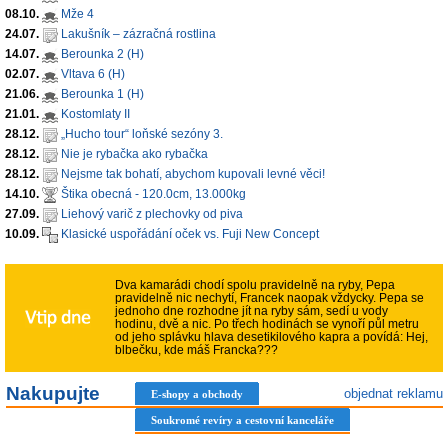
08.10.
Mže 4
24.07.
Lakušník – zázračná rostlina
14.07.
Berounka 2 (H)
02.07.
Vltava 6 (H)
21.06.
Berounka 1 (H)
21.01.
Kostomlaty II
28.12.
„Hucho tour“ loňské sezóny 3.
28.12.
Nie je rybačka ako rybačka
28.12.
Nejsme tak bohatí, abychom kupovali levné věci!
14.10.
Štika obecná - 120.0cm, 13.000kg
27.09.
Liehový varič z plechovky od piva
10.09.
Klasické uspořádání oček vs. Fuji New Concept
Dva kamarádi chodí spolu pravidelně na ryby, Pepa
pravidelně nic nechytí, Francek naopak vždycky. Pepa se
jednoho dne rozhodne jít na ryby sám, sedí u vody
hodinu, dvě a nic. Po třech hodinách se vynoří půl metru
od jeho splávku hlava desetikilového kapra a povídá: Hej,
blbečku, kde máš Francka???
Nakupujte
objednat reklamu
E-shopy a obchody
Soukromé revíry a cestovní kanceláře