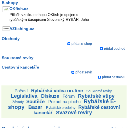
E-shopy
OKfish.cz
Příběh vzniku e-shopu OKfish je spojen s
rybářským časopisem Slovenský RYBÁR. Jeho
vydavatel a nadšený rybář zužitkoval své
AZfishing.cz
znalosti, kontakty, dlouholeté zkušenosti a založil
rybářský e-shop.
Obchody
přidat e-shop
přidat obchod
Soukromé revíry
Cestovní kanceláře
přidat revír
přidat cestovku
Rybářská videa on-line
Počasí
Soukromé revíry
Legislativa
Rybářské vtipy
Diskuze
Fórum
Rybářské E-
Soutěže
Pozadí na plochu
Závody
shopy
Bazar
Rybářské cestovní
Rybářské prodejny
Svazové revíry
kancelář