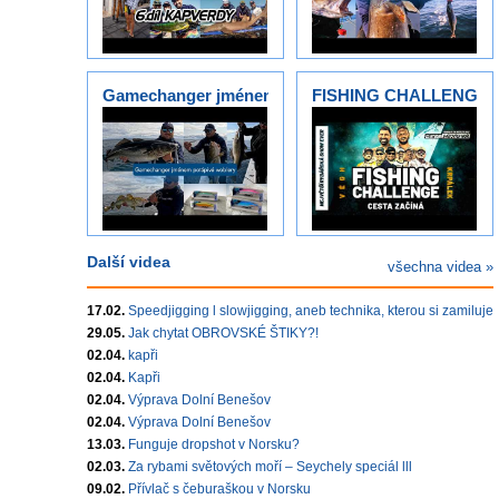
Gamechanger jménem potápivé woblery
FISHING CHALLENGE - 
Další videa
všechna videa »
17.02.
Speedjigging l slowjigging, aneb technika, kterou si zamilujet
29.05.
Jak chytat OBROVSKÉ ŠTIKY?!
02.04.
kapři
02.04.
Kapři
02.04.
Výprava Dolní Benešov
02.04.
Výprava Dolní Benešov
13.03.
Funguje dropshot v Norsku?
02.03.
Za rybami světových moří – Seychely speciál lll
09.02.
Přívlač s čeburaškou v Norsku