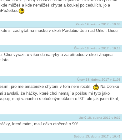
ry kde můžeš a kde nemůžeš chytat a koukej po cedulích, jo a
 SPéZetkou
Pátek 19. května 2017 v 10:08
de si zachytat na mušku v okolí Pardubic-Ústí nad Orlicí. Budu
Čtvrtek 18. května 2017 v 19:18
 Chci vyrazit o víkendu na ryby a za přírodou v okolí Znojma
místa.
Úterý 18. dubna 2017 v 11:03
eším, pro mé amatérské chytání v tom není rozdíl.
Na Dohiku
i zavolali, že háčky, které chci nemají a pošlou mi tyto jako
kupuji, mají variantu i s otočeným očkem o 90°, ale jak jsem říkal,
Úterý 18. dubna 2017 v 9:37
háčky, které mám, mají očko otočené o 90°.
Sobota 15. dubna 2017 v 16:41