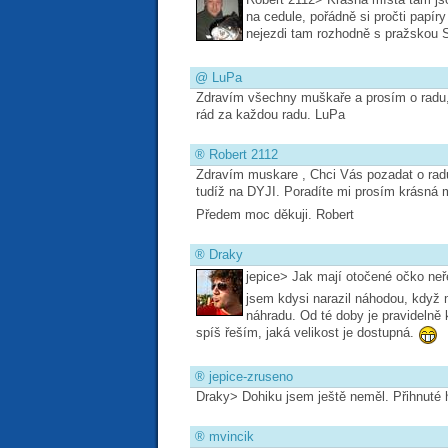
na cedule, pořádně si pročti papí
nejezdi tam rozhodně s pražskou
@
LuPa
Zdravím všechny muškaře a prosím o radu,k
rád za každou radu. LuPa
®
Robert 2112
Zdravím muskare , Chci Vás pozadat o radu.
tudíž na DYJI. Poradíte mi prosím krásná 
Předem moc děkuji. Robert
®
Draky
jepice> Jak mají otočené očko neř
jsem kdysi narazil náhodou, když m
náhradu. Od té doby je pravidelně 
spíš řeším, jaká velikost je dostupná.
®
jepice-zruseno
Draky> Dohiku jsem ještě neměl. Přihnuté 
®
mvincik