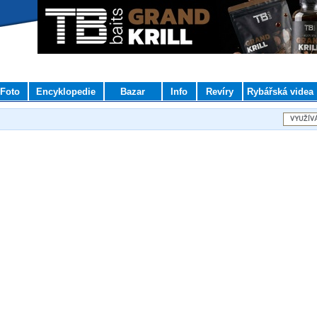
Foto
Encyklopedie
Bazar
Info
Revíry
Rybářská videa