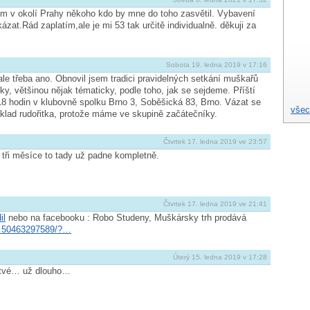
m v okolí Prahy někoho kdo by mne do toho zasvětil. Vybavení
ukázat.Rád zaplatím,ale je mi 53 tak určitě individualně. děkuji za
Sobota 19. ledna 2019 v 17:16
le třeba ano. Obnovil jsem tradici pravidelných setkání muškařů
, většinou nějak tématicky, podle toho, jak se sejdeme. Příští
18 hodin v klubovně spolku Brno 3, Soběšická 83, Brno. Vázat se
všec
klad rudořitka, protože máme ve skupině začátečníky.
Čtvrtek 17. ledna 2019 ve 23:57
 tři měsíce to tady už padne kompletně.
Čtvrtek 17. ledna 2019 ve 21:41
il
nebo na facebooku : Robo Studeny‎, Muškársky trh prodává
/…50463297589/?…
Úterý 15. ledna 2019 v 17:28
mrtvé… už dlouho…