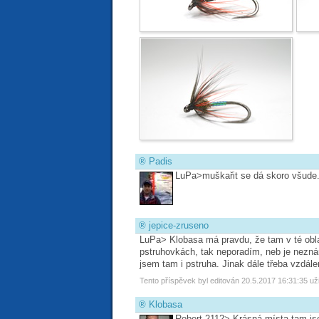
®
Padis
LuPa>muškařit se dá skoro všude.O
®
jepice-zruseno
LuPa> Klobasa má pravdu, že tam v té obla
pstruhovkách, tak neporadím, neb je neznám
jsem tam i pstruha. Jinak dále třeba vzdál
Tento příspěvek byl editován 20.5.2017 16:31:35 u
®
Klobasa
Robert 2112> Krásná místa tam jso