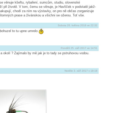
 se věnuje kšeftu, rybaření, sumcům, studiu, slovenské
í při životě. V tom, čemu se věnuje, je Havlíček v podstatě jakž-
akupují, chodí za ním na výstavky, on pro ně občas zorganizuje
ítomných prase a živánskou a všichni se ožerou. Toť vše.
Sobota 26. května 2018 ve 22:32
bohuzel to tu upne umrelo
Pondělí 25. září 2017 ve 14:51
a okolí ? Zajímalo by mě jak je to tady se pstruhovou vodou.
Neděle 3. září 2017 v 18:18