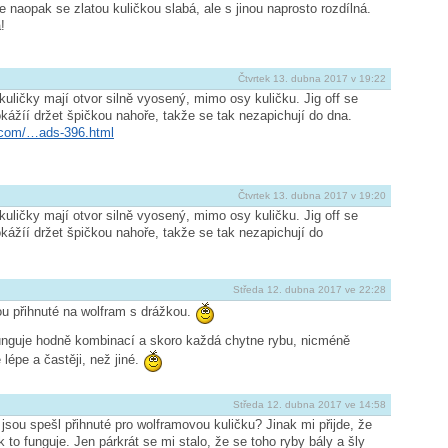
 naopak se zlatou kuličkou slabá, ale s jinou naprosto rozdílná.
!
Čtvrtek 13. dubna 2017 v 19:22
uličky mají otvor silně vyosený, mimo osy kuličku. Jig off se
kážíí držet špičkou nahoře, takže se tak nezapichují do dna.
k.com/…ads-396.html
Čtvrtek 13. dubna 2017 v 19:20
uličky mají otvor silně vyosený, mimo osy kuličku. Jig off se
kážíí držet špičkou nahoře, takže se tak nezapichují do
Středa 12. dubna 2017 ve 22:28
ou přihnuté na wolfram s drážkou.
funguje hodně kombinací a skoro každá chytne rybu, nicméně
lépe a častěji, než jiné.
Středa 12. dubna 2017 ve 14:58
jsou spešl přihnuté pro wolframovou kuličku? Jinak mi přijde, že
k to funguje. Jen párkrát se mi stalo, že se toho ryby bály a šly