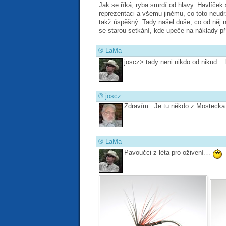
Jak se říká, ryba smrdí od hlavy. Havlíček
reprezentaci a všemu jinému, co toto neudrž
takž úspěšný. Tady našel duše, co od něj n
se starou setkání, kde upeče na náklady př
®
LaMa
joscz> tady neni nikdo od nikud… 
®
joscz
Zdravím . Je tu někdo z Mostecka 
®
LaMa
Pavoučci z léta pro oživení…