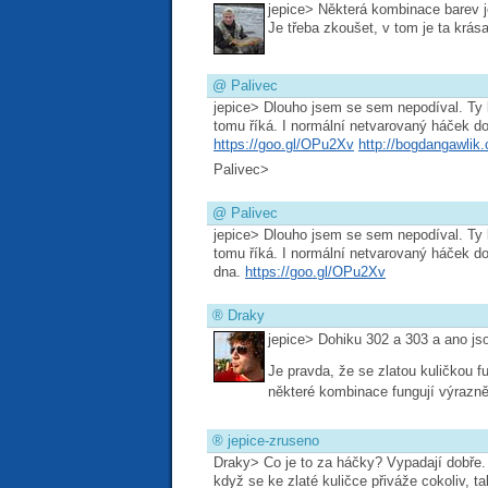
jepice> Některá kombinace barev je
Je třeba zkoušet, v tom je ta krása
@
Palivec
jepice> Dlouho jsem se sem nepodíval. Ty k
tomu říká. I normální netvarovaný háček do
https://goo.gl/OPu2Xv
http://bogdangawli
Palivec>
@
Palivec
jepice> Dlouho jsem se sem nepodíval. Ty k
tomu říká. I normální netvarovaný háček do
dna.
https://goo.gl/OPu2Xv
®
Draky
jepice> Dohiku 302 a 303 a ano js
Je pravda, že se zlatou kuličkou 
některé kombinace fungují výrazně 
®
jepice-zruseno
Draky> Co je to za háčky? Vypadají dobře. 
když se ke zlaté kuličce přiváže cokoliv, ta