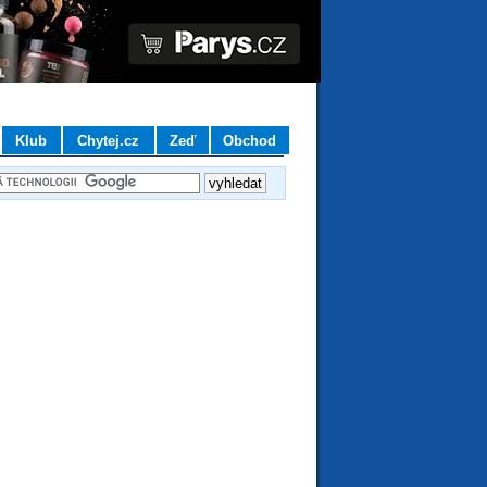
Klub
Chytej.cz
Zeď
Obchod