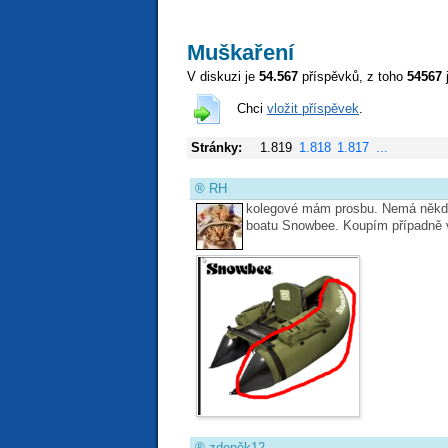
Muškaření
V diskuzi je
54.567
příspěvků, z toho
54567
Chci
vložit příspěvek
.
Stránky:
1.819
1.818
1.817
...
®
RH
kolegové mám prosbu. Nemá někdo n
boatu Snowbee. Koupím případně 
®
zdeněk12