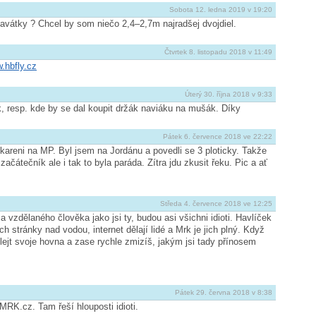
Sobota 12. ledna 2019 v 19:20
hlavátky ? Chcel by som niečo 2,4–2,7m najradšej dvojdiel.
Čtvrtek 8. listopadu 2018 v 11:49
.hbfly.cz
Úterý 30. října 2018 v 9:33
, resp. kde by se dal koupit držák naviáku na mušák. Díky
Pátek 6. července 2018 ve 22:22
areni na MP. Byl jsem na Jordánu a povedli se 3 ploticky. Takže
čátečník ale i tak to byla paráda. Zítra jdu zkusit řeku. Pic a ať
Středa 4. července 2018 ve 12:25
 vzdělaného člověka jako jsi ty, budou asi všichni idioti. Havlíček
ch stránky nad vodou, internet dělají lidé a Mrk je jich plný. Když
lejt svoje hovna a zase rychle zmizíš, jakým jsi tady přínosem
Pátek 29. června 2018 v 8:38
MRK.cz. Tam řeší hlouposti idioti.