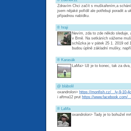
Zdravím Chci začít s muškařením,a schání
jsem nějaké pořídil ale potřebuji poradit a 
případnou nabídku.
®
hraji
Nevím, zda to zde někdo sleduje, a
v Brně. Na setkáních vážeme mušky
schůzka je v pátek 25 1. 2019 od 
budou úplně základní mušky, napří
®
Karasák
LaMa> Už je to konec, tak za dva,
@
blábolil
oxandrolon>
https://monfish.cz/…ly-9-10-4d
i aftma12 prut
https://www.facebook.com
®
LaMa
oxandrolon> Tady je to bohužel 