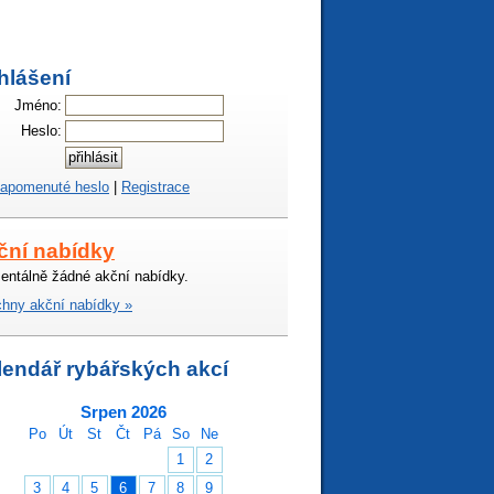
hlášení
Jméno:
Heslo:
apomenuté heslo
|
Registrace
ční nabídky
ntálně žádné akční nabídky.
hny akční nabídky »
lendář rybářských akcí
Srpen 2026
Po
Út
St
Čt
Pá
So
Ne
1
2
3
4
5
6
7
8
9