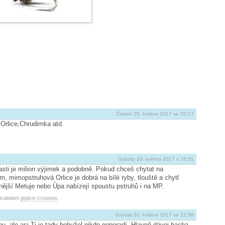
Čtvrtek 25. května 2017 ve 20:17
rlice,Chru­dimka atd.
Sobota 20. května 2017 v 16:31
sti je milion výjimek a podobně. Pokud chceš chytat na
, mimopstruhová Orlice je dobrá na bílé ryby, tlouště a chytl
enější Metuje nebo Úpa nabízejí spoustu pstruhů i na MP.
živatelem
jepice-zruseno
.
Sobota 20. května 2017 ve 12:56
u, ale asi Ti je tady bohužel nikdo neporadí. Hlavně dávej bacha