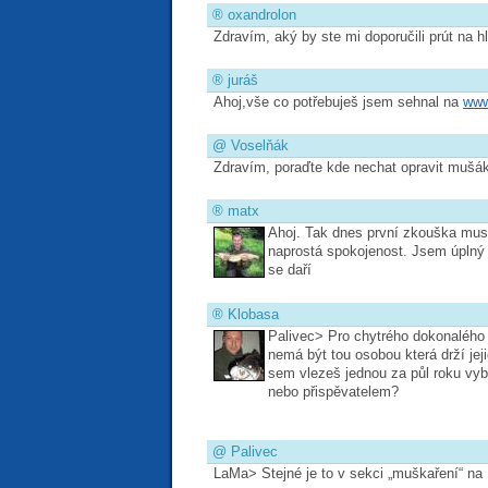
®
oxandrolon
Zdravím, aký by ste mi doporučili prút na 
®
juráš
Ahoj,vše co potřebuješ jsem sehnal na
www
@
Voselňák
Zdravím, poraďte kde nechat opravit mušák
®
matx
Ahoj. Tak dnes první zkouška musk
naprostá spokojenost. Jsem úplný za
se daří
®
Klobasa
Palivec> Pro chytrého dokonalého a
nemá být tou osobou která drží jeji
sem vlezeš jednou za půl roku vyb
nebo přispěvatelem?
@
Palivec
LaMa> Stejné je to v sekci „muškaření“ na 