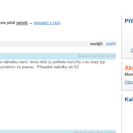
Při
jste ještě
nečetli
→
nejstarší z nich
.
novější
starší
Z
Čtvrtek 2. září 2021 v 8:39
áhodou navíc levou duši (z pohledu lovícího ) na starý typ
Ak
vyměním za pravou . Případné nabídky do SZ
Mome
Všec
Ka
Středa 6. ledna 2021 v 17:52