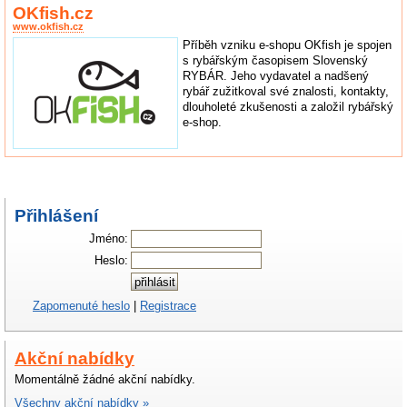
OKfish.cz
www.okfish.cz
Příběh vzniku e-shopu OKfish je spojen
s rybářským časopisem Slovenský
RYBÁR. Jeho vydavatel a nadšený
rybář zužitkoval své znalosti, kontakty,
dlouholeté zkušenosti a založil rybářský
e-shop.
Přihlášení
Jméno:
Heslo:
Zapomenuté heslo
|
Registrace
Akční nabídky
Momentálně žádné akční nabídky.
Všechny akční nabídky »