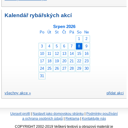
Kalendář rybářských akcí
Srpen 2026
Po
Út
St
Čt
Pá
So
Ne
1
2
3
4
5
6
7
8
9
10
11
12
13
14
15
16
17
18
19
20
21
22
23
24
25
26
27
28
29
30
31
všechny akce »
přidat akci
Upravit profil
|
Nastavit jako domovskou stránku
|
Podmínky používání
a ochrana osobních údajů
|
Reklama
|
Kontaktujte nás
COPYRIGHT 2002-2019 Veškerý textový a obrazový materiál je