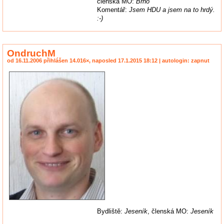
členská MO:
Brno
Komentář:
Jsem HDU a jsem na to hrdý.
:-)
OndruchM
od 16.11.2006 přihlášen 14.016×, naposled 17.1.2015 18:12 | autologin: zapnut
Bydliště:
Jeseník
, členská MO:
Jeseník