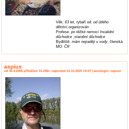
Věk:
63 let
, rybaří od:
od útlého
dětství,organizován
Profese:
po těžké nemoci Invalidní
důchodce ,starobní důchodce
Bydliště:
mám nejraději u vody
, členská
MO:
ČR
aspius
od 30.4.2005 přihlášen 33.248×, naposled 22.10.2025 19:07 | autologin: zapnut