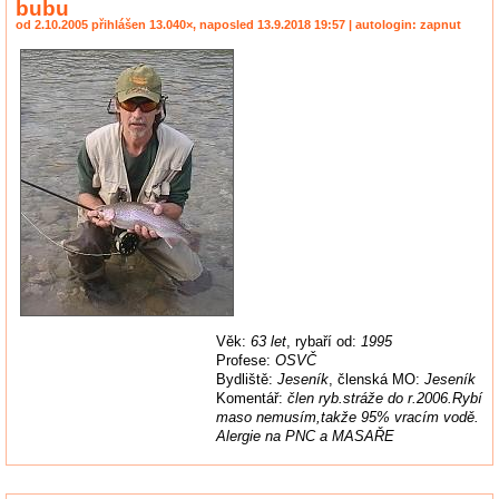
bubu
od 2.10.2005 přihlášen 13.040×, naposled 13.9.2018 19:57 | autologin: zapnut
Věk:
63 let
, rybaří od:
1995
Profese:
OSVČ
Bydliště:
Jeseník
, členská MO:
Jeseník
Komentář:
člen ryb.stráže do r.2006.Rybí
maso nemusím,takže 95% vracím vodě.
Alergie na PNC a MASAŘE