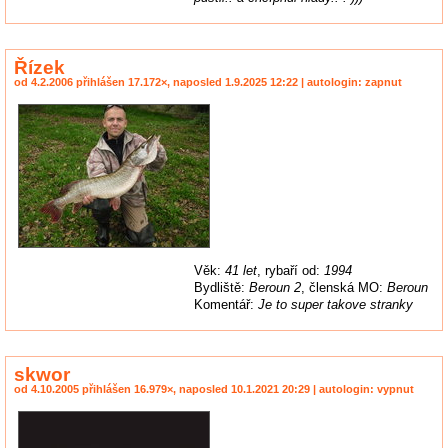
Řízek
od 4.2.2006 přihlášen 17.172×, naposled 1.9.2025 12:22 | autologin: zapnut
Věk:
41 let
, rybaří od:
1994
Bydliště:
Beroun 2
, členská MO:
Beroun
Komentář:
Je to super takove stranky
skwor
od 4.10.2005 přihlášen 16.979×, naposled 10.1.2021 20:29 | autologin: vypnut