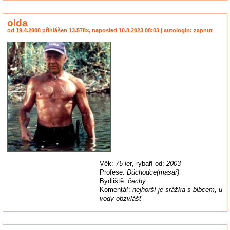
olda
od 19.4.2008 přihlášen 13.578×, naposled 10.8.2023 08:03 | autologin: zapnut
Věk:
75 let
, rybaří od:
2003
Profese:
Důchodce(masař)
Bydliště:
čechy
Komentář:
nejhorší je srážka s blbcem, u
vody obzvlášť