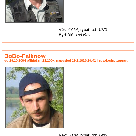
Věk:
67 let
, rybaří od:
1970
Bydliště:
Trebišov
BoBo-Falknow
od 28.10.2004 přihlášen 21.100×, naposled 29.2.2016 20:41 | autologin: zapnut
Věk:
50 let
, rybaří od:
1985