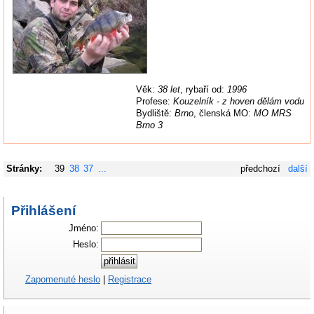
Věk:
38 let
, rybaří od:
1996
Profese:
Kouzelník - z hoven dělám vodu
Bydliště:
Brno
, členská MO:
MO MRS
Brno 3
Stránky:
39
38
37
...
předchozí
další
Přihlášení
Jméno:
Heslo:
Zapomenuté heslo
|
Registrace