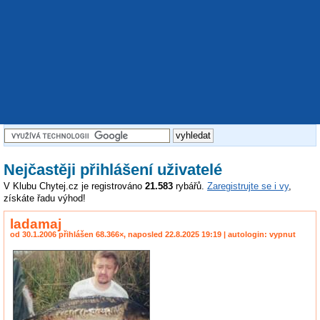
Nejčastěji přihlášení uživatelé
V Klubu Chytej.cz je registrováno
21.583
rybářů.
Zaregistrujte se i vy
,
získáte řadu výhod!
ladamaj
od 30.1.2006 přihlášen 68.366×, naposled 22.8.2025 19:19 | autologin: vypnut