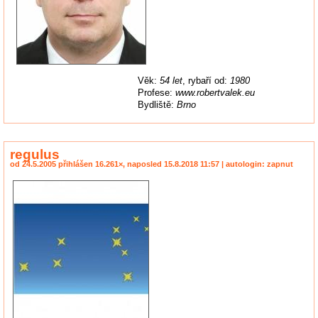
Věk:
54 let
, rybaří od:
1980
Profese:
www.robertvalek.eu
Bydliště:
Brno
regulus
od 24.5.2005 přihlášen 16.261×, naposled 15.8.2018 11:57 | autologin: zapnut