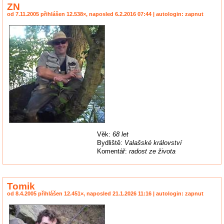
ZN
od 7.11.2005 přihlášen 12.538×, naposled 6.2.2016 07:44 | autologin: zapnut
Věk:
68 let
Bydliště:
Valašské království
Komentář:
radost ze života
Tomik
od 8.4.2005 přihlášen 12.451×, naposled 21.1.2026 11:16 | autologin: zapnut