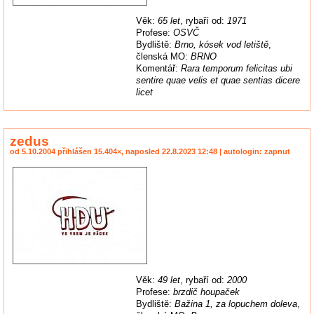
Věk:
65 let
, rybaří od:
1971
Profese:
OSVČ
Bydliště:
Brno, kósek vod letiště
,
členská MO:
BRNO
Komentář:
Rara temporum felicitas ubi
sentire quae velis et quae sentias dicere
licet
zedus
od 5.10.2004 přihlášen 15.404×, naposled 22.8.2023 12:48 | autologin: zapnut
Věk:
49 let
, rybaří od:
2000
Profese:
brzdič houpaček
Bydliště:
Bažina 1, za lopuchem doleva
,