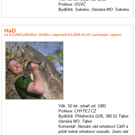
Profese:
OSVČ
Bydliště:
Sokolov
, členská MO:
Sokolov
HaD
od 5.3.2003 přihlášen 18.061×, naposled 8.3.2026 22:10 | autologin: zapnut
Věk:
52 let
, rybaří od:
1981
Profese:
CHYTEJ.CZ
Bydliště:
Příběnická 1105, 390 01 Tábor
,
členská MO:
Tábor
Komentář:
Nemám rád ortodoxní C&R a
ještě méně ortodoxní masaře. Jsem rád