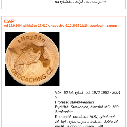
na rybách, i když nic nechytím.
CeP
od 19.9.2004 přihlášen 17.610×, naposled 6.10.2025 11:26 | autologin: zapnut
Věk:
60 let
, rybaří od:
1972-1982 / 2004-
>
Profese:
stavbyvedoucí
Bydliště:
Strakonice
, členská MO:
MO
Strakonice
Komentář:
ortodoxní HDU, rybožrout ...
žil, byl.. rybu chytil a sežral.. dobře žil.
pustil.. a chcípnul hlady.. :-)))