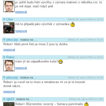
jo, ještě budu fotit vývržky z výmara makrem z několika cm, to
jsi mě dojal, stačí když prdí
reagovat
®
Libor
Středa 19. srpna 2009 ve 14:23
mě to připadá jako vývržek z výmaráka
reagovat
®
plescarp
reakce na …
Středa 19. srpna 2009 ve 14:22
Robur> hlido prvni foto je mura 2 jsou ty dvirka
reagovat
®
Robur
Středa 19. srpna 2009 ve 14:21
mám jít do odpadkového koše?
reagovat
®
plescarp
reakce na …
Středa 19. srpna 2009 ve 14:20
Robur> ja cucel na tu muru a nenakecas mi ze je to kousek
dvirek takze…
reagovat
®
rgb23
reakce na …
Středa 19. srpna 2009 ve 2:00
Robur> Různorožec ovocný – Serraca punctinalis