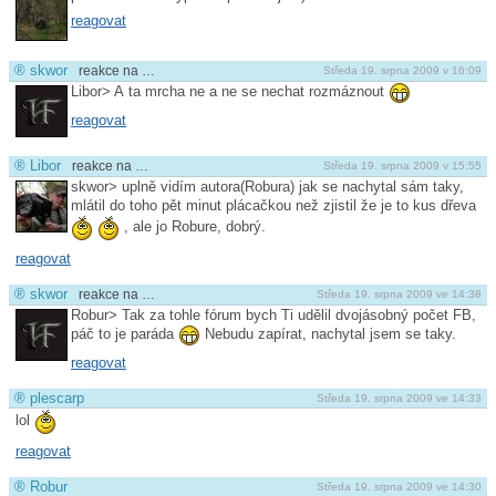
reagovat
®
skwor
reakce na …
Středa 19. srpna 2009 v 16:09
Libor> A ta mrcha ne a ne se nechat rozmáznout
reagovat
®
Libor
reakce na …
Středa 19. srpna 2009 v 15:55
skwor> uplně vidím autora(Robura) jak se nachytal sám taky,
mlátil do toho pět minut plácačkou než zjistil že je to kus dřeva
, ale jo Robure, dobrý.
reagovat
®
skwor
reakce na …
Středa 19. srpna 2009 ve 14:38
Robur> Tak za tohle fórum bych Ti udělil dvojásobný počet FB,
páč to je paráda
Nebudu zapírat, nachytal jsem se taky.
reagovat
®
plescarp
Středa 19. srpna 2009 ve 14:33
lol
reagovat
®
Robur
Středa 19. srpna 2009 ve 14:30