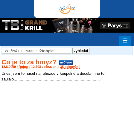
Co je to za hmyz?
18.8.2009 |
Robur
| 12.708 zobrazení |
35 odpovědí
Dnes jsem to našel na rohožce v koupelně a docela mne to
zaujalo......­.............­.............­.............­.............­..............