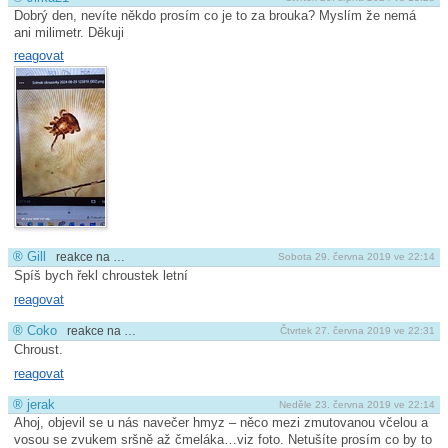
Dobrý den, nevíte někdo prosím co je to za brouka? Myslím že nemá
ani milimetr. Děkuji
reagovat
®
Gill
reakce na …
Sobota 29. června 2019 ve 22:14
Spíš bych řekl chroustek letní
reagovat
®
Coko
reakce na …
Čtvrtek 27. června 2019 ve 22:31
Chroust.
reagovat
®
jerak
Neděle 23. června 2019 ve 22:14
Ahoj, objevil se u nás navečer hmyz – něco mezi zmutovanou včelou a
vosou se zvukem sršně až čmeláka…viz foto. Netušíte prosím co by to