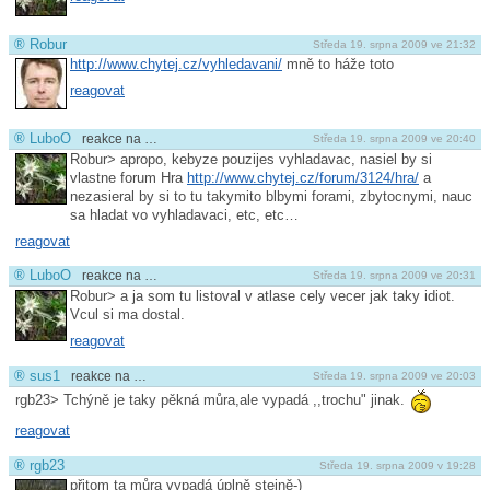
®
Robur
Středa 19. srpna 2009 ve 21:32
http://www.chytej.cz/vyhledavani/
mně to háže toto
reagovat
®
LuboO
reakce na …
Středa 19. srpna 2009 ve 20:40
Robur> apropo, kebyze pouzijes vyhladavac, nasiel by si
vlastne forum Hra
http://www.chytej.cz/forum/3124/hra/
a
nezasieral by si to tu takymito blbymi forami, zbytocnymi, nauc
sa hladat vo vyhladavaci, etc, etc…
reagovat
®
LuboO
reakce na …
Středa 19. srpna 2009 ve 20:31
Robur> a ja som tu listoval v atlase cely vecer jak taky idiot.
Vcul si ma dostal.
reagovat
®
sus1
reakce na …
Středa 19. srpna 2009 ve 20:03
rgb23> Tchýně je taky pěkná můra,ale vypadá ,,trochu" jinak.
reagovat
®
rgb23
Středa 19. srpna 2009 v 19:28
přitom ta můra vypadá úplně stejně-)