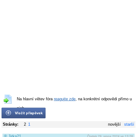
Na hlavní větev fóra
reagujte zde
, na konkrétní odpovědi přímo u
nich.
Stránky:
2
1
novější
starší
®
Jirka21
Čtvrtek 29. srpna 2024 ve 13:28