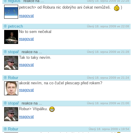
®
regulus
reakce na …
Úterý 18. srpna 2009 ve 22:28
petrcech> od Robura nic dobrýho ani čekat nemůžeš.
)
reagovat
®
petrcech
Úterý 18. srpna 2009 ve 22:08
No to sem nečekal
reagovat
®
stopař
reakce na …
Úterý 18. srpna 2009 ve 21:28
Tak to taky nevím.
reagovat
®
Robur
Úterý 18. srpna 2009 ve 21:24
akorát nevím, na co čučel plescarp před rokem?
reagovat
®
stopař
reakce na …
Úterý 18. srpna 2009 ve 21:06
Robur> Vtipálku.
reagovat
®
Robur
Úterý 18. srpna 2009 v 19:54