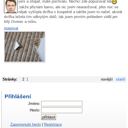
yerx a stopař, máte pochvalu. Nechci zde popuzovat lidi
,takže přiznám barvu, ale nic jsem nearanžoval, přes noc se
nějak vyštípla dvířka v koupelně a takhle jsem to našel, akorát
dvířka ležela tím odkrytým dolů, tak jsem prvním pohledem viděl jen
bílý čtverec a můru.
reagovat
Stránky:
2
1
novější
starší
Přihlášení
Jméno:
Heslo:
Zapomenuté heslo
|
Registrace