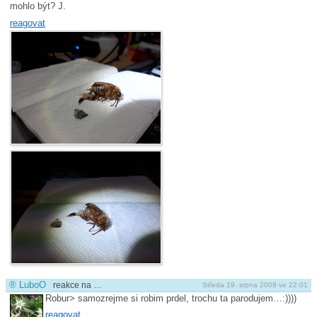
mohlo být? J.
reagovat
®
LuboO
reakce na …
Středa 19. srpna 2009 ve 22:01
Robur> samozrejme si robim prdel, trochu ta parodujem…:))))
reagovat