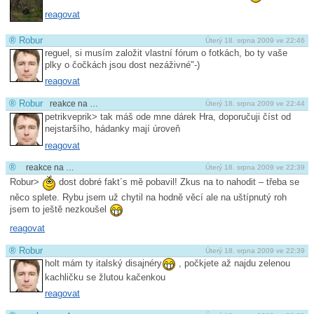
reagovat
®
Robur
Úterý 18. srpna 2009 ve 22:46
reguel, si musím založit vlastní fórum o fotkách, bo ty vaše
plky o čočkách jsou dost nezáživné"-)
reagovat
®
Robur
reakce na …
Úterý 18. srpna 2009 ve 22:44
petrikveprik> tak máš ode mne dárek Hra, doporučuji číst od
nejstaršího, hádanky mají úroveň
reagovat
®
reakce na …
Úterý 18. srpna 2009 ve 22:39
Robur>
dost dobré fakt´s mě pobavil! Zkus na to nahodit – třeba se
něco splete. Rybu jsem už chytil na hodně věcí ale na uštípnutý roh
jsem to ještě nezkoušel
reagovat
®
Robur
Úterý 18. srpna 2009 ve 22:39
holt mám ty italský disajnéry
, počkjete až najdu zelenou
kachličku se žlutou kačenkou
reagovat