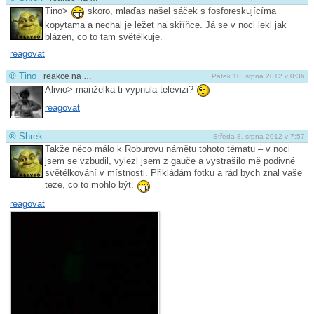
Tino>
skoro, mlaďas našel sáček s fosforeskujícíma
kopytama a nechal je ležet na skříňce. Já se v noci lekl jak
blázen, co to tam světélkuje.
reagovat
®
Tino
reakce na …
Pátek 10. srpna 2012 v 0:36
Alivio> manželka ti vypnula televizi?
reagovat
®
Shrek
Středa 8. srpna 2012 v 7:57
Takže něco málo k Roburovu námětu tohoto tématu – v noci
jsem se vzbudil, vylezl jsem z gauče a vystrašilo mě podivné
světélkování v místnosti. Přikládám fotku a rád bych znal vaše
teze, co to mohlo být.
reagovat