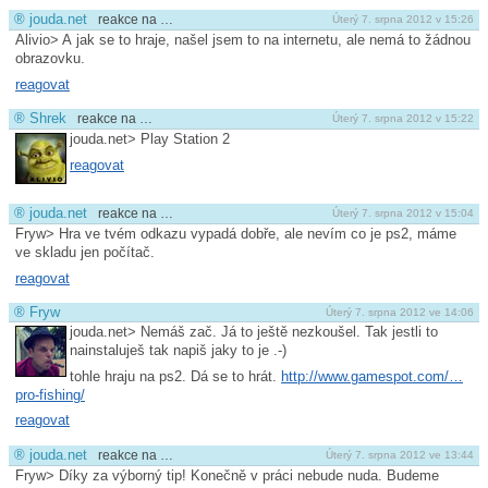
®
jouda.net
reakce na …
Úterý 7. srpna 2012 v 15:26
Alivio> A jak se to hraje, našel jsem to na internetu, ale nemá to žádnou
obrazovku.
reagovat
®
Shrek
reakce na …
Úterý 7. srpna 2012 v 15:22
jouda.net> Play Station 2
reagovat
®
jouda.net
reakce na …
Úterý 7. srpna 2012 v 15:04
Fryw> Hra ve tvém odkazu vypadá dobře, ale nevím co je ps2, máme
ve skladu jen počítač.
reagovat
®
Fryw
Úterý 7. srpna 2012 ve 14:06
jouda.net> Nemáš zač. Já to ještě nezkoušel. Tak jestli to
nainstaluješ tak napiš jaky to je .-)
tohle hraju na ps2. Dá se to hrát.
http://www.gamespot.com/…
pro-fishing/
reagovat
®
jouda.net
reakce na …
Úterý 7. srpna 2012 ve 13:44
Fryw> Díky za výborný tip! Konečně v práci nebude nuda. Budeme