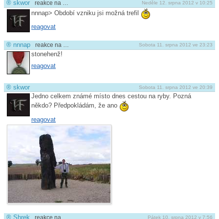
®
skwor
reakce na …
Neděle 12. srpna 2012 v 10:25
nnnap> Období vzniku jsi možná trefil
reagovat
®
nnnap
reakce na …
Sobota 11. srpna 2012 ve 23:23
stonehenž!
reagovat
®
skwor
Sobota 11. srpna 2012 ve 20:39
Jedno celkem známé místo dnes cestou na ryby. Pozná
někdo? Předpokládám, že ano
reagovat
®
Shrek
reakce na …
Pátek 10. srpna 2012 v 7:56