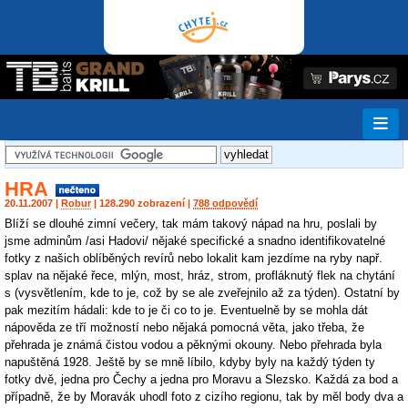
HRA
20.11.2007 |
Robur
| 128.290 zobrazení |
788 odpovědí
Blíží se dlouhé zimní večery, tak mám takový nápad na hru, poslali by
jsme adminům /asi Hadovi/ nějaké specifické a snadno identifikovatelné
fotky z našich oblíběných revírů nebo lokalit kam jezdíme na ryby např.
splav na nějaké řece, mlýn, most, hráz, strom, profláknutý flek na chytání
s (vysvětlením, kde to je, což by se ale zveřejnilo až za týden). Ostatní by
pak mezitím hádali: kde to je či co to je. Eventuelně by se mohla dát
nápověda ze tří možností nebo nějaká pomocná věta, jako třeba, že
přehrada je známá čistou vodou a pěknými okouny. Nebo přehrada byla
napuštěná 1928. Ještě by se mně líbilo, kdyby byly na každý týden ty
fotky dvě, jedna pro Čechy a jedna pro Moravu a Slezsko. Každá za bod a
případně, že by Moravák uhodl foto z cizího regionu, tak by měl body dva a