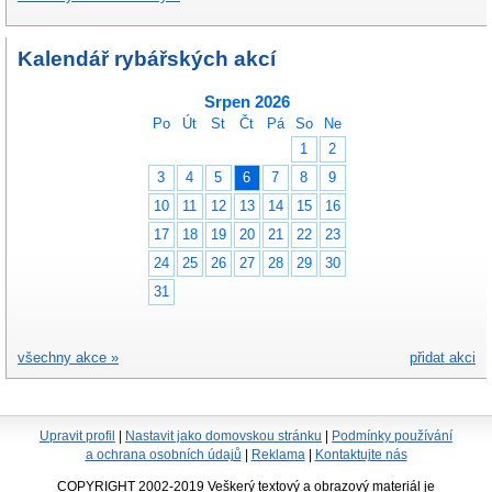
Kalendář rybářských akcí
Srpen 2026
Po
Út
St
Čt
Pá
So
Ne
1
2
3
4
5
6
7
8
9
10
11
12
13
14
15
16
17
18
19
20
21
22
23
24
25
26
27
28
29
30
31
všechny akce »
přidat akci
Upravit profil
|
Nastavit jako domovskou stránku
|
Podmínky používání
a ochrana osobních údajů
|
Reklama
|
Kontaktujte nás
COPYRIGHT 2002-2019 Veškerý textový a obrazový materiál je