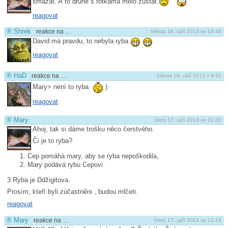
smazat. A to druhé s fotkama mělo zůstat.
reagovat
®
Shrek
reakce na …
Středa 18. září 2013 ve 14:48
David má pravdu, to nebyla ryba
reagovat
®
HaD
reakce na …
Středa 18. září 2013 v 9:31
Mary> není to ryba
)
reagovat
®
Mary
Úterý 17. září 2013 ve 21:20
Ahoj, tak si dáme trošku něco čerstvého.
Čí je to ryba?
Cep pomáhá mary, aby se ryba nepoškodila,
Mary podává rybu Cepovi
3 Ryba je Ddžigitova.
Prosím, kteří byli zúčastněni , budou mlčeti.
reagovat
®
Mary
reakce na …
Úterý 17. září 2013 ve 21:19