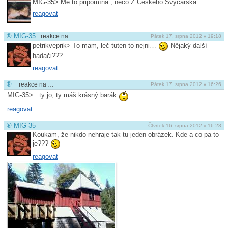
MIG-35> Mě to připomíná , něco Z Českého Švýcarska
reagovat
®
MIG-35
reakce na …
Pátek 17. srpna 2012 v 19:18
petrikveprik> To mam, leč tuten to nejni…
Nějaký další
hadači???
reagovat
®
reakce na …
Pátek 17. srpna 2012 v 16:26
MIG-35> ..ty jo, ty máš krásný barák
reagovat
®
MIG-35
Čtvrtek 16. srpna 2012 v 16:28
Koukam, že nikdo nehraje tak tu jeden obrázek. Kde a co pa to
je???
reagovat