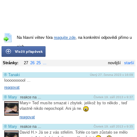
Na hlavní větev fóra
reagujte zde
, na konkrétní odpovědi přímo u
nich.
Stránky:
27
26
25
...
novější
starší
®
Tanaki
Úterý 27. června 2023 v 16:09
loooooooool …
reagovat
®
Mary
reakce na …
Čtvrtek 19. září 2013 v 9:37
Mary> Teď musíte smazat i zbytek. jelikož by to někdo , teď
vlastně nikdo nepochopil. Ani já ne.
reagovat
®
Mary
reakce na …
Čtvrtek 19. září 2013 v 9:35
David H.> Já se z vás střelím. Tohle co tam zůstalo se mělo