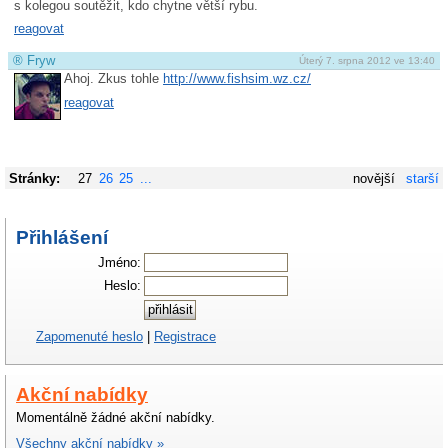
s kolegou soutěžit, kdo chytne větší rybu.
reagovat
®
Fryw
Úterý 7. srpna 2012 ve 13:40
Ahoj. Zkus tohle
http://www.fishsim.wz.cz/
reagovat
Stránky:
27
26
25
...
novější
starší
Přihlášení
Jméno:
Heslo:
Zapomenuté heslo
|
Registrace
Akční nabídky
Momentálně žádné akční nabídky.
Všechny akční nabídky »