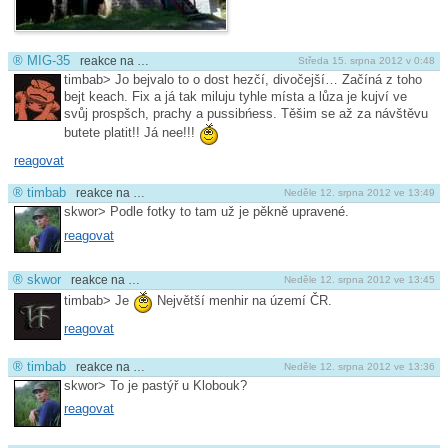
®
MIG-35
reakce na …
Středa 15. srpna 2012 v 0:48
timbab> Jo bejvalo to o dost hezčí, divočejší… Začíná z toho
bejt keach. Fix a já tak miluju tyhle místa a lůza je kujví ve
svůj prospšch, prachy a pussibńess. Těšim se až za návštěvu
butete platit!! Já nee!!!
reagovat
®
timbab
reakce na …
Neděle 12. srpna 2012 ve 13:49
skwor> Podle fotky to tam už je pěkně upravené.
reagovat
®
skwor
reakce na …
Neděle 12. srpna 2012 ve 13:45
timbab> Je
Největší menhir na území ČR.
reagovat
®
timbab
reakce na …
Neděle 12. srpna 2012 ve 13:36
skwor> To je pastýř u Klobouk?
reagovat