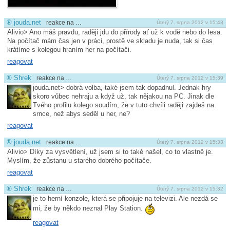
®
jouda.net
reakce na …
Úterý 7. srpna 2012 v 15:43
Alivio> Ano máš pravdu, raději jdu do přírody ať už k vodě nebo do lesa.
Na počítač mám čas jen v práci, prostě ve skladu je nuda, tak si čas
krátíme s kolegou hraním her na počítači.
reagovat
®
Shrek
reakce na …
Úterý 7. srpna 2012 v 15:39
jouda.net> dobrá volba, také jsem tak dopadnul. Jednak hry
skoro vůbec nehraju a když už, tak nějakou na PC. Jinak dle
Tvého profilu kolego soudím, že v tuto chvíli raději zajdeš na
srnce, než abys seděl u her, ne?
reagovat
®
jouda.net
reakce na …
Úterý 7. srpna 2012 v 15:33
Alivio> Díky za vysvětlení, už jsem si to také našel, co to vlastně je.
Myslím, že zůstanu u starého dobrého počítače.
reagovat
®
Shrek
reakce na …
Úterý 7. srpna 2012 v 15:32
je to herní konzole, která se připojuje na televizi. Ale nezdá se
mi, že by někdo neznal Play Station.
reagovat