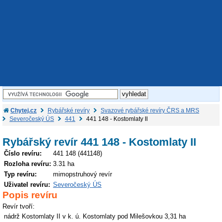
Chytej.cz
Rybářské revíry
Svazové rybářské revíry ČRS a MRS
Severočeský ÚS
441
441 148 - Kostomlaty II
Rybářský revír 441 148 - Kostomlaty II
Číslo revíru:
441 148 (441148)
Rozloha revíru:
3.31 ha
Typ revíru:
mimopstruhový revír
Uživatel revíru:
Severočeský ÚS
Popis revíru
Revír tvoří:
nádrž Kostomlaty II
v k. ú.
Kostomlaty pod Milešovkou
3,31 ha