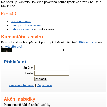
Na nádrži je kontrolou lovících pověřena pouze rybářská stráž ČRS, z. s.,
MO Bílina.
Kam dál?
seznam svazů
mimopstruhové revíry
pstruhové revíry
v tomto svazu
Komentáře k revíru
Komentovat mohou přidávat pouze přihlášení uživatelé.
Přihlaste se
nebo
si
vytvořte profil
.
Přihlášení
Jméno:
Heslo:
Zapomenuté heslo
|
Registrace
Akční nabídky
Mathess
, Sobota 21. ledna 2023 ve 23:47
Momentálně žádné akční nabídky.