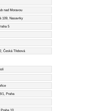
ub nad Moravou
ká 109, Nasavrky
Praha 5
42, Česká Třebová
olí
řice
8/1, Praha
, Praha 10