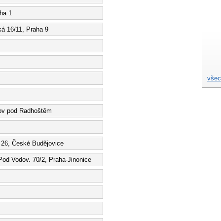
aha 1
ká 16/11, Praha 9
všec
nov pod Radhoštěm
 26, České Budějovice
Pod Vodov. 70/2, Praha-Jinonice