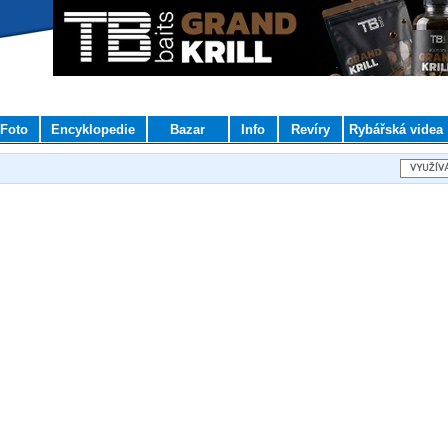
Foto
Encyklopedie
Bazar
Info
Revíry
Rybářská videa