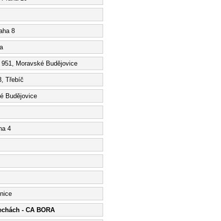
raha 8
a
a 951, Moravské Budějovice
3, Třebíč
ké Budějovice
ha 4
lnice
Čechách - CA BORA