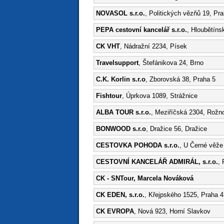
NOVASOL s.r.o.
, Politických vězňů 19, Pr
PEPA cestovní kancelář s.r.o.
, Hloubětíns
CK VHT
, Nádražní 2234, Písek
Travelsupport
, Štefánikova 24, Brno
C.K. Korlin s.r.o
, Zborovská 38, Praha 5
Fishtour
, Úprkova 1089, Strážnice
ALBA TOUR s.r.o.
, Meziříčská 2304, Rož
BONWOOD s.r.o
, Dražice 56, Dražice
CESTOVKA POHODA s.r.o.
, U Černé věže
CESTOVNÍ KANCELÁŘ ADMIRÁL, s.r.o.
, 
CK - SNTour, Marcela Nováková
CK EDEN, s.r.o.
, Křejpského 1525, Praha 4
CK EVROPA
, Nová 923, Horní Slavkov