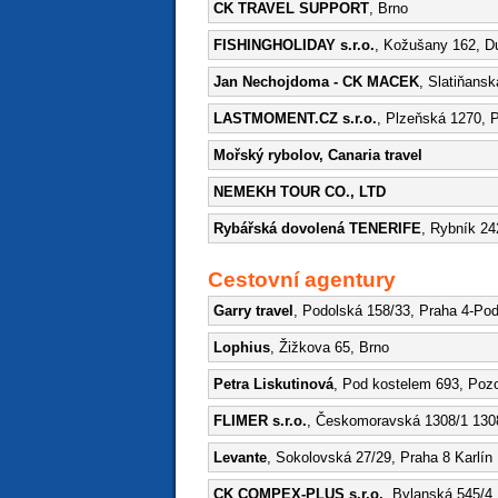
CK TRAVEL SUPPORT
, Brno
FISHINGHOLIDAY s.r.o.
, Kožušany 162, D
Jan Nechojdoma - CK MACEK
, Slatiňans
LASTMOMENT.CZ s.r.o.
, Plzeňská 1270, 
Mořský rybolov, Canaria travel
NEMEKH TOUR CO., LTD
Rybářská dovolená TENERIFE
, Rybník 2
Cestovní agentury
Garry travel
, Podolská 158/33, Praha 4-Pod
Lophius
, Žižkova 65, Brno
Petra Liskutinová
, Pod kostelem 693, Pozo
FLIMER s.r.o.
, Českomoravská 1308/1 130
Levante
, Sokolovská 27/29, Praha 8 Karlín
CK COMPEX-PLUS s.r.o.
, Bylanská 545/4