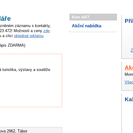
láře
Kam dál?
Při
Akční nabídka
razněném záznamu s kontakty,
323 472! Možnosti a ceny
zde
.
u a chci
objednat reklamu
.
zápis ZDARMA)
Z
Ak
 turistika, výstavy a soutěže
Mome
Všec
Ka
kova 2962, Tábor