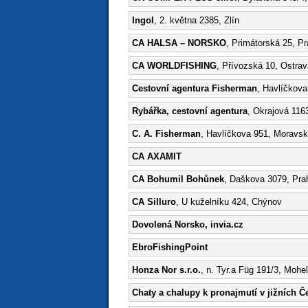
Ingol
, 2. května 2385, Zlín
CA HALSA – NORSKO
, Primátorská 25, P
CA WORLDFISHING
, Přívozská 10, Ostrav
Cestovní agentura Fisherman
, Havlíčkov
Rybářka, cestovní agentura
, Okrajová 116
C. A. Fisherman
, Havlíčkova 951, Moravs
CA AXAMIT
CA Bohumil Bohůnek
, Daškova 3079, Pra
CA Silluro
, U kuželníku 424, Chýnov
Dovolená Norsko, invia.cz
EbroFishingPoint
Honza Nor s.r.o.
, n. Tyr.a Füg 191/3, Mohe
Chaty a chalupy k pronajmutí v jižních 