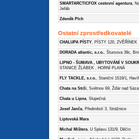
SMARTARCTICFOX cestovní agentura
, N
Jeřáb
Zdeněk Plch
Ostatní zprostředkovatelé
CHALUPA PÍSTY
, PÍSTY 120, ZVĚŘÍNEK
DORADA atlantic, s.r.o.
, Štursova 39c, Br
LIPNO - ŠUMAVA , UBYTOVÁNÍ V SOUKR
STANICE ŽLÁBEK , HORNÍ PLANÁ
FLY TACKLE, s.r.o.
, Staniční 1519/1, Haví
Chata na Strži
, Světnov 69, Žďár nad Sáz
Chata u Lipna
, Slupečná
Josef Janča
, Předměstí 3, Strážnice
Liptovská Mara
Michal Mištera
, U Splavu 131/9, Děčín