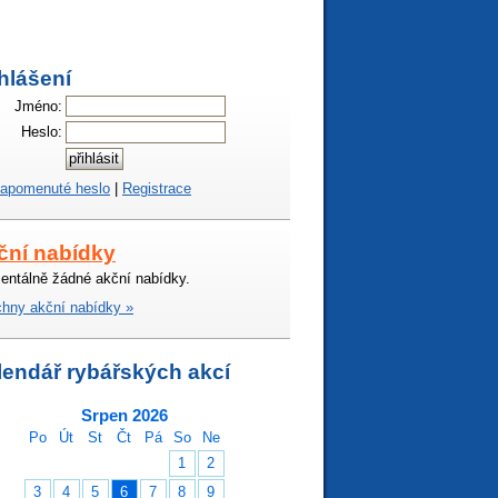
hlášení
Jméno:
Heslo:
apomenuté heslo
|
Registrace
ční nabídky
ntálně žádné akční nabídky.
hny akční nabídky »
lendář rybářských akcí
Srpen 2026
Po
Út
St
Čt
Pá
So
Ne
1
2
3
4
5
6
7
8
9