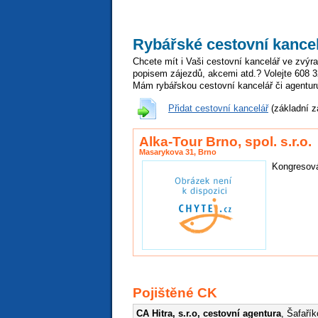
Rybářské cestovní kance
Chcete mít i Vaši cestovní kancelář ve zvý
popisem zájezdů, akcemi atd.? Volejte 608 
Mám rybářskou cestovní kancelář či agentur
Přidat cestovní kancelář
(základní 
Alka-Tour Brno, spol. s.r.o.
Masarykova 31,
Brno
Kongresová
Pojištěné CK
CA Hitra, s.r.o, cestovní agentura
, Šafaří