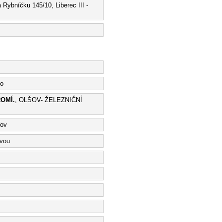
a Rybníčku 145/10, Liberec III -
no
OMÍ.
, OLŠOV- ŽELEZNIČNÍ
řov
avou