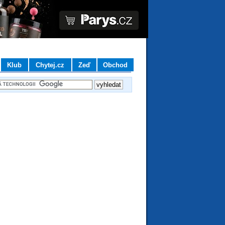
Klub
Chytej.cz
Zeď
Obchod