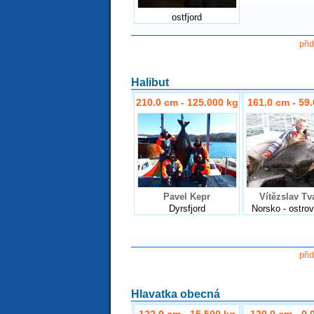
ostfjord
při
Halibut
210.0 cm - 125.000 kg
161.0 cm - 59
Pavel Kepr
Vítězslav Tv
Dyrsfjord
Norsko - ostro
při
Hlavatka obecná
122.0 cm - 15.500 kg
120.0 cm - 0.