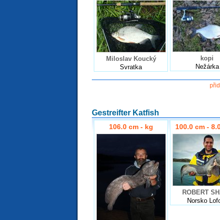
kopi
Miloslav Koucký
Nežárka
Svratka
při
Gestreifter Katfish
106.0 cm - kg
100.0 cm - 8.
ROBERT SH
Norsko Lof