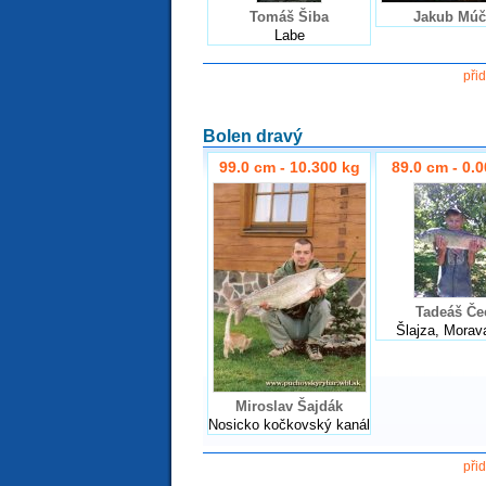
Tomáš Šiba
Jakub Múč
Labe
při
Bolen dravý
99.0 cm - 10.300 kg
89.0 cm - 0.
Tadeáš Če
Šlajza, Morav
Miroslav Šajdák
Nosicko kočkovský kanál
při