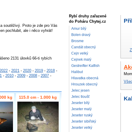
Rybí druhy zařazené
Při
do Poháru Chytej.cz
 a soutěživý. Proto je zde pro Vás
Amur bílý
en pochlubit, ale i něco vyhrát!
Bolen dravý
Brosme
Candát obecný
Z
Cejn velký
ášeno 2131 úlovků 66-ti rybích
Cejnek malý
Gestreifter Katfish
Ak
2022
-
2021
-
2020
-
2019
-
2018
-
Halibut
Mome
1
-
2010
-
2009
-
2008
-
2007
-
Hlavatka obecná
Všec
Hrouzek obecný
Jelec jesen
Jelec tloušť
.000 kg
115.0 cm - 1.000 kg
Ka
Jeseter bílý
Jeseter malý
Jeseter ruský
Jeseter sibiřský
Jeseter velký