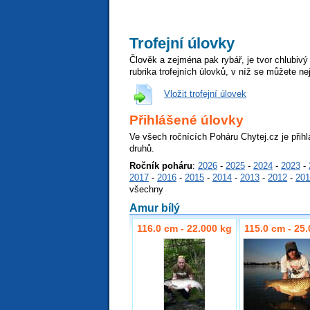
Trofejní úlovky
Člověk a zejména pak rybář, je tvor chlubivý
rubrika trofejních úlovků, v níž se můžete nej
Vložit trofejní úlovek
Přihlášené úlovky
Ve všech ročnících Poháru Chytej.cz je přihl
druhů.
Ročník poháru
:
2026
-
2025
-
2024
-
2023
-
2017
-
2016
-
2015
-
2014
-
2013
-
2012
-
201
všechny
Amur bílý
116.0 cm - 22.000 kg
115.0 cm - 25