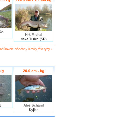
ák
Hrk Michal
rieka Turiec (SR)
dat úlovek
-
všechny úlovky této ryby »
 kg
20.0 cm - kg
ý
Aleš Schánil
Kyjice