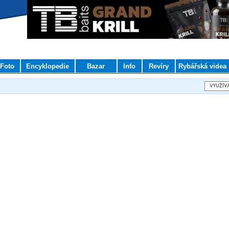
Foto
Encyklopedie
Bazar
Info
Revíry
Rybářská videa