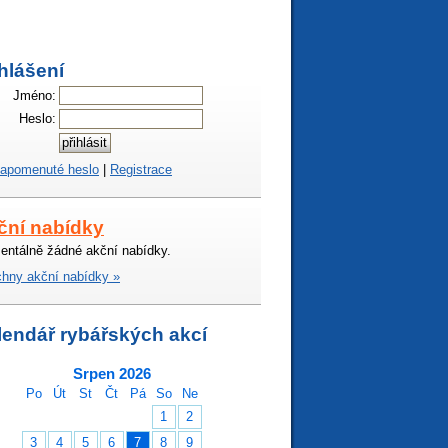
hlášení
Jméno:
Heslo:
apomenuté heslo
|
Registrace
ční nabídky
ntálně žádné akční nabídky.
hny akční nabídky »
lendář rybářských akcí
Srpen 2026
Po
Út
St
Čt
Pá
So
Ne
1
2
3
4
5
6
7
8
9