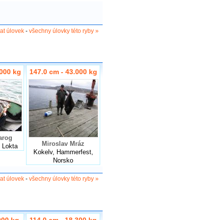
dat úlovek
-
všechny úlovky této ryby »
.000 kg
147.0 cm - 43.000 kg
arog
Miroslav Mráz
v Lokta
Kokelv, Hammerfest,
Norsko
dat úlovek
-
všechny úlovky této ryby »
000 kg
114.0 cm - 18.300 kg