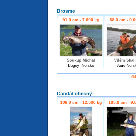
Brosme
91.0 cm - 7.000 kg
88.0 cm - 0.
Soukup Michal
Vilém Skali
Bogoy ,Norsko
Aure Nors
při
Candát obecný
108.0 cm - 12.500 kg
105.0 cm - 9.