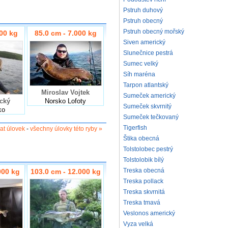
Pstruh duhový
Pstruh obecný
Pstruh obecný mořský
000 kg
85.0 cm - 7.000 kg
Siven americký
Slunečnice pestrá
Sumec velký
Síh maréna
Tarpon atlantský
Miroslav Vojtek
Sumeček americký
cký
Norsko Lofoty
Sumeček skvrnitý
ko
Sumeček tečkovaný
Tigerfish
dat úlovek
-
všechny úlovky této ryby »
Štika obecná
Tolstolobec pestrý
Tolstolobik bílý
Treska obecná
000 kg
103.0 cm - 12.000 kg
Treska pollack
Treska skvrnitá
Treska tmavá
Veslonos americký
Vyza velká