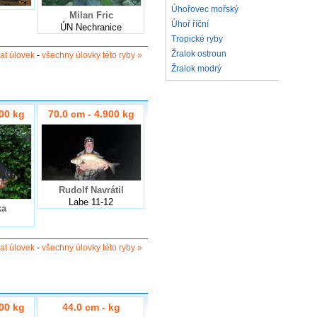
Úhořovec mořský
Milan Fric
Úhoř říční
ÚN Nechranice
Tropické ryby
Žralok ostroun
dat úlovek
-
všechny úlovky této ryby »
Žralok modrý
900 kg
70.0 cm - 4.900 kg
Rudolf Navrátil
Labe 11-12
ka
dat úlovek
-
všechny úlovky této ryby »
000 kg
44.0 cm - kg