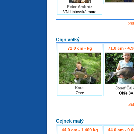
Peter Ambróz
VN Liptovská mara
při
Cejn velký
72.0 cm - kg
71.0 cm - 4.
Karel
Josef Čaj
Ohre
Ohře 8A
při
Cejnek malý
44.0 cm - 1.400 kg
44.0 cm - 0.