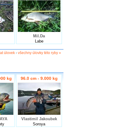
Mil.Da
Labe
dat úlovek
-
všechny úlovky této ryby »
000 kg
96.0 cm - 9.000 kg
AYA
Vlastimil Jakoubek
oty
Soroya