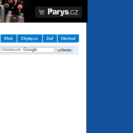
Klub
Chytej.cz
Zeď
Obchod