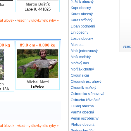
Ježdík obecný
Martin Boštík
ka
Kapr obecný
Labe 9, 441025
Karas obecný
Karas stříbřitý
dat úlovek
-
všechny úlovky této ryby »
Lipan podhorní
Lín obecný
Losos obecný
Makrela
000 kg
89.0 cm - 0.000 kg
všec
Mník jednovousý
Mník mořský
Mořský ďas
Mořčák chutný
Okoun říční
Okounek pstruhový
Michal Mottl
ch
Lužnice
Okouník mořský
a 13A
Ostroretka stěhovavá
Ostrucha křivočará
Ouklej obecná
Parma obecná
Perlín ostrobřichý
Plotice obecná
dat úlovek
-
všechny úlovky této ryby »
Podoustev říční