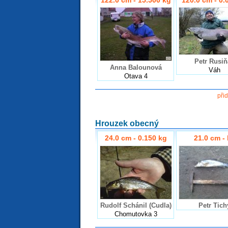
Petr Rusiň
Anna Balounová
Váh
Otava 4
při
Hrouzek obecný
24.0 cm - 0.150 kg
21.0 cm -
Rudolf Schánil (Cudla)
Petr Tich
Chomutovka 3