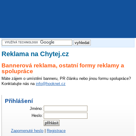
Reklama na Chytej.cz
Bannerová reklama, ostatní formy reklamy a
spolupráce
Máte zájem o umístění banneru, PR článku nebo jinou formu spolupráce?
Konktatujte nás na
info@hooknet.cz
Přihlášení
Jméno:
Heslo:
Zapomenuté heslo
|
Registrace