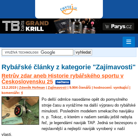
Rybářské články z kategorie "Zajímavosti"
Retrův zdar aneb Historie rybářského sportu v
Československu 25
13.2.2019 |
Zdeněk Hofman
|
Zajímavosti
| 9.904 čtenářů | hodnocení:
vynikající
|
komentáře:
4
Po delší odmlce nasedáme opět do pomyslného
stroje času a vyrážíme na další výpravu do rybářské
minulosti. Posledním modelem smekacího navijáku
n. p. Tokoz, o kterém v našem seriálu ještě nebyla
řeč, je legendární naviják TAP. Jedná se bezesporu o
nejslavnější a nejlepší naviják vyrobený v naší
vlasti.