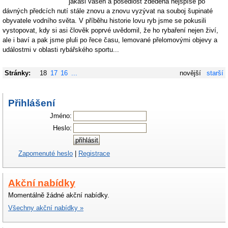
jakási vášeň a posedlost zděděná nejspíše po
dávných předcích nutí stále znovu a znovu vyzývat na souboj šupinaté
obyvatele vodního světa. V příběhu historie lovu ryb jsme se pokusili
vystopovat, kdy si asi člověk poprvé uvědomil, že ho rybaření nejen živí,
ale i baví a pak jsme pluli po řece času, lemované přelomovými objevy a
událostmi v oblasti rybářského sportu...
Stránky:
18
17
16
...
novější
starší
Přihlášení
Jméno:
Heslo:
Zapomenuté heslo
|
Registrace
Akční nabídky
Momentálně žádné akční nabídky.
Všechny akční nabídky »