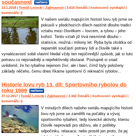
současnost
13.1.2018 |
Tomáš Lotocki
|
Zajímavosti
| 3.616 čtenářů | hodnocení:
vynikající
|
komentáře:
0
V našem seriálu mapujícím historii lovu ryb jsme se
pokusili v předchozích dílech nastínit dlouho tradici
vztahu mezi člověkem – lovcem, a rybou – jeho
kořistí. Tento vztah již trvá nesmírně dlouho –
statisíce, možná i miliony let. Ryba byla zkrátka od
nepaměti součástí potravy lidí a člověk také s
vynalézavostí sobě vlastní hledal vždy ten nejúčinnější způsob, jak si tuto
potravu co nejsnadněji a nejefektivněji obstarat. Postupně si snad
uvědomil, že ho rybařina nejenom živí, ale i baví, čímž byly položeny
základy něčeho, čemu dnes říkáme sportovní či rekreační rybolov...
Historie lovu ryb 13. díl: Sportovního rybolov do
roku 1989
27.12.2017 |
Tomáš Lotocki
|
Zajímavosti
| 3.342 čtenářů | hodnocení:
vynikající
|
komentáře:
0
V minulých dílech našeho seriálu mapujícího historii
lovu ryb jsme se zaměřili na počátky a vývoj
sportovního rybaření, tedy lovecké aktivity, kterou
člověk neprovádí pro obživu, ale z potřeby
odpočinku, relaxace, nebo prostě jen proto, že jej