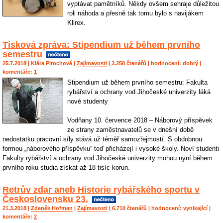
vyptávat pamětníků. Někdy ovšem sehraje důležitou
roli náhoda a přesně tak tomu bylo s navijákem
Klirex.
Tisková zpráva: Stipendium už během prvního
semestru
25.7.2018 |
Klára Pirochová
|
Zajímavosti
| 3.258 čtenářů | hodnocení:
dobrý
|
komentáře:
1
Stipendium už během prvního semestru: Fakulta
rybářství a ochrany vod Jihočeské univerzity láká
nové studenty
Vodňany 10. července 2018 – Náborový příspěvek
ze strany zaměstnavatelů se v dnešní době
nedostatku pracovní síly stává už téměř samozřejmostí. S obdobnou
formou „náborového příspěvku“ teď přicházejí i vysoké školy. Noví studenti
Fakulty rybářství a ochrany vod Jihočeské univerzity mohou nyní během
prvního roku studia získat až 18 tisíc korun.
Retrův zdar aneb Historie rybářského sportu v
Československu 23.
21.3.2018 |
Zdeněk Hofman
|
Zajímavosti
| 6.710 čtenářů | hodnocení:
vynikající
|
komentáře:
2