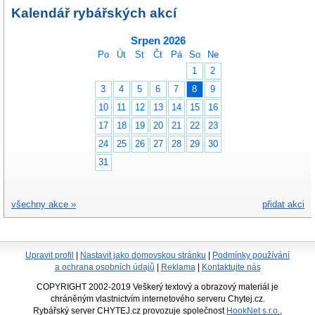
Kalendář rybářských akcí
Srpen 2026
Po
Út
St
Čt
Pá
So
Ne
1
2
3
4
5
6
7
8
9
10
11
12
13
14
15
16
17
18
19
20
21
22
23
24
25
26
27
28
29
30
31
všechny akce »
přidat akci
Upravit profil
|
Nastavit jako domovskou stránku
|
Podmínky používání
a ochrana osobních údajů
|
Reklama
|
Kontaktujte nás
COPYRIGHT 2002-2019 Veškerý textový a obrazový materiál je
chráněným vlastnictvím internetového serveru Chytej.cz.
Rybářský server CHYTEJ.cz provozuje společnost
HookNet s.r.o.
,