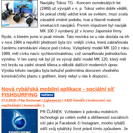
Navijáky Tokoz TG - Koncem osmdesátých let
(1989) už vývojáři v n. p. Tokoz velmi dobře věděli,
že pokud chtějí udržet krok se světem, musí zcela
zásadně změnit podobu, tvar a hlavně materiál
smekacích navijáků. Prvním impulzem byl naviják
MK 100 J vyrobený již v licenci Japonské firmy
Ryobi, o kterém jsme si psali minule. Tato novinka se u nás dostala na trh
v roce 1984 a největší předností byla tzv. vnější cívka, která zabraňovala
častému zamotávání vlasce pod cívkou. Vylepšený model MK 110 z roku
1989, měl cívku navíc rychlosnímatelnou, což usnadňovalo jednoduchou
výměnu. V ten samý rok byl již ve vývoji další model MK 120, který měl
mít brzdu na zadní straně tělesa a několik dalších moderních úprav.
Výroba tohoto navijáku byla bohužel podmíněna dovozem vhodného
konstrukčního plastu s grafitem, který nebyl u nás k dispozici...
Nová rybářská mobilní aplikace - sociální síť
FISHSURFING
27.2.2018 |
Filip Domorad
|
Zajímavosti
| 4.820 čtenářů | hodnocení:
nic
nepřinášející
| komentáře:
1
PR ČLÁNEK: Vzhledem k pokroku mobilních
technologií po celém světě a oblíbenosti sociálních
sítí jako je Facebook či Instagram, mnoho rybářů
sdílí svůj rybářský život právě tímto způsobem. Je