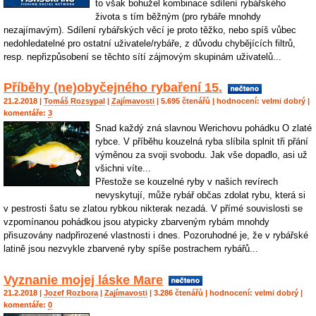
to však bohužel kombinace sdílení rybářského
života s tím běžným (pro rybáře mnohdy
nezajímavým). Sdílení rybářských věcí je proto těžko, nebo spíš vůbec
nedohledatelné pro ostatní uživatele/rybáře, z důvodu chybějících filtrů,
resp. nepřizpůsobení se těchto sítí zájmovým skupinám uživatelů...
Příběhy (ne)obyčejného rybaření 15.
21.2.2018 |
Tomáš Rozsypal
|
Zajímavosti
| 5.695 čtenářů | hodnocení:
velmi dobrý
|
komentáře:
3
Snad každý zná slavnou Werichovu pohádku O zlaté
rybce. V příběhu kouzelná ryba slíbila splnit tři přání
výměnou za svoji svobodu. Jak vše dopadlo, asi už
všichni víte...
Přestože se kouzelné ryby v našich revírech
nevyskytují, může rybář občas zdolat rybu, která si
v pestrosti šatu se zlatou rybkou nikterak nezadá. V přímé souvislosti se
vzpomínanou pohádkou jsou atypicky zbarveným rybám mnohdy
přisuzovány nadpřirozené vlastnosti i dnes. Pozoruhodné je, že v rybářské
latině jsou nezvykle zbarvené ryby spíše postrachem rybářů...
Vyznanie mojej láske Mare
21.2.2018 |
Jozef Rozbora
|
Zajímavosti
| 3.286 čtenářů | hodnocení:
velmi dobrý
|
komentáře:
0