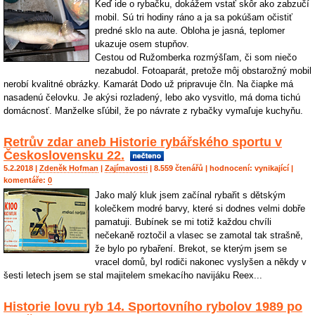
Keď ide o rybačku, dokážem vstať skôr ako zabzučí
mobil. Sú tri hodiny ráno a ja sa pokúšam očistiť
predné sklo na aute. Obloha je jasná, teplomer
ukazuje osem stupňov.
Cestou od Ružomberka rozmýšľam, či som niečo
nezabudol. Fotoaparát, pretože môj obstarožný mobil
nerobí kvalitné obrázky. Kamarát Dodo už pripravuje čln. Na čiapke má
nasadenú čelovku. Je akýsi rozladený, lebo ako vysvitlo, má doma tichú
domácnosť. Manželke sľúbil, že po návrate z rybačky vymaľuje kuchyňu.
Retrův zdar aneb Historie rybářského sportu v
Československu 22.
5.2.2018 |
Zdeněk Hofman
|
Zajímavosti
| 8.559 čtenářů | hodnocení:
vynikající
|
komentáře:
0
Jako malý kluk jsem začínal rybařit s dětským
kolečkem modré barvy, které si dodnes velmi dobře
pamatuji. Bubínek se mi totiž každou chvíli
nečekaně roztočil a vlasec se zamotal tak strašně,
že bylo po rybaření. Brekot, se kterým jsem se
vracel domů, byl rodiči nakonec vyslyšen a někdy v
šesti letech jsem se stal majitelem smekacího navijáku Reex...
Historie lovu ryb 14. Sportovního rybolov 1989 po