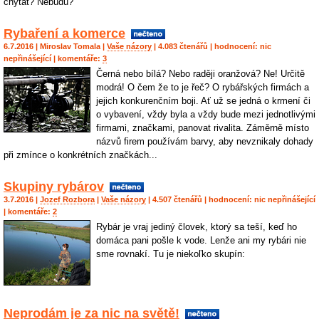
chytat? Nebudu?
Rybaření a komerce
6.7.2016 |
Miroslav Tomala
|
Vaše názory
| 4.083 čtenářů | hodnocení:
nic
nepřinášející
| komentáře:
3
Černá nebo bílá? Nebo raději oranžová? Ne! Určitě
modrá! O čem že to je řeč? O rybářských firmách a
jejich konkurenčním boji. Ať už se jedná o krmení či
o vybavení, vždy byla a vždy bude mezi jednotlivými
firmami, značkami, panovat rivalita. Záměrně místo
názvů firem používám barvy, aby nevznikaly dohady
při zmínce o konkrétních značkách...
Skupiny rybárov
3.7.2016 |
Jozef Rozbora
|
Vaše názory
| 4.507 čtenářů | hodnocení:
nic nepřinášející
| komentáře:
2
Rybár je vraj jediný človek, ktorý sa teší, keď ho
domáca pani pošle k vode. Lenže ani my rybári nie
sme rovnakí. Tu je niekoľko skupín:
Neprodám je za nic na světě!