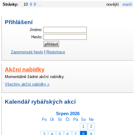
Stránky:
10
9
8
...
novější
starší
Přihlášení
Jméno:
Heslo:
Zapomenuté heslo
|
Registrace
Akční nabídky
Momentálně žádné akční nabídky.
Všechny akční nabídky »
Kalendář rybářských akcí
Srpen 2026
Po
Út
St
Čt
Pá
So
Ne
1
2
3
4
5
6
7
8
9