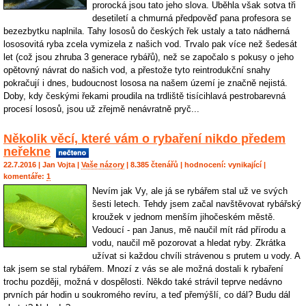
prorocká jsou tato jeho slova. Uběhla však sotva tři
desetiletí a chmurná předpověď pana profesora se
bezezbytku naplnila. Tahy lososů do českých řek ustaly a tato nádherná
lososovitá ryba zcela vymizela z našich vod. Trvalo pak více než šedesát
let (což jsou zhruba 3 generace rybářů), než se započalo s pokusy o jeho
opětovný návrat do našich vod, a přestože tyto reintrodukční snahy
pokračují i dnes, budoucnost lososa na našem území je značně nejistá.
Doby, kdy českými řekami proudila na trdliště tisícihlavá pestrobarevná
procesí lososů, jsou už zřejmě nenávratně pryč...
Několik věcí, které vám o rybaření nikdo předem
neřekne
22.7.2016 |
Jan Vojta
|
Vaše názory
| 8.385 čtenářů | hodnocení:
vynikající
|
komentáře:
1
Nevím jak Vy, ale já se rybářem stal už ve svých
šesti letech. Tehdy jsem začal navštěvovat rybářský
kroužek v jednom menším jihočeském městě.
Vedoucí - pan Janus, mě naučil mít rád přírodu a
vodu, naučil mě pozorovat a hledat ryby. Zkrátka
užívat si každou chvíli strávenou s prutem u vody. A
tak jsem se stal rybářem. Mnozí z vás se ale možná dostali k rybaření
trochu později, možná v dospělosti. Někdo také strávil teprve nedávno
prvních pár hodin u soukromého revíru, a teď přemýšlí, co dál? Budu dál