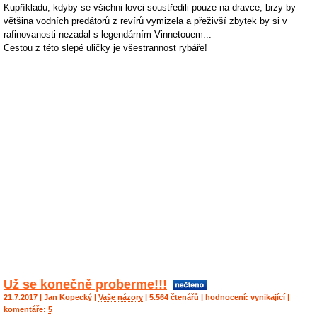
Kupříkladu, kdyby se všichni lovci soustředili pouze na dravce, brzy by
většina vodních predátorů z revírů vymizela a přeživší zbytek by si v
rafinovanosti nezadal s legendárním Vinnetouem...
Cestou z této slepé uličky je všestrannost rybáře!
Už se konečně proberme!!!
21.7.2017 |
Jan Kopecký
|
Vaše názory
| 5.564 čtenářů | hodnocení:
vynikající
|
komentáře:
5