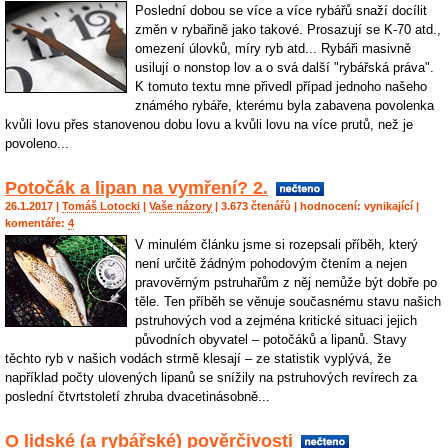
Poslední dobou se více a více rybářů snaží docílit
změn v rybařině jako takové. Prosazují se K-70 atd.,
omezení úlovků, míry ryb atd... Rybáři masivně
usilují o nonstop lov a o svá další "rybářská práva".
K tomuto textu mne přivedl případ jednoho našeho
známého rybáře, kterému byla zabavena povolenka
kvůli lovu přes stanovenou dobu lovu a kvůli lovu na více prutů, než je
povoleno...
Potočák a lipan na vymření? 2.
26.1.2017 |
Tomáš Lotocki
|
Vaše názory
| 3.673 čtenářů | hodnocení:
vynikající
|
komentáře:
4
V minulém článku jsme si rozepsali příběh, který
není určitě žádným pohodovým čtením a nejen
pravověrným pstruhařům z něj nemůže být dobře po
těle. Ten příběh se věnuje současnému stavu našich
pstruhových vod a zejména kritické situaci jejich
původních obyvatel – potočáků a lipanů. Stavy
těchto ryb v našich vodách strmě klesají – ze statistik vyplývá, že
například počty ulovených lipanů se snížily na pstruhových revírech za
poslední čtvrtstoletí zhruba dvacetinásobně...
O lidské (a rybářské) pověrčivosti