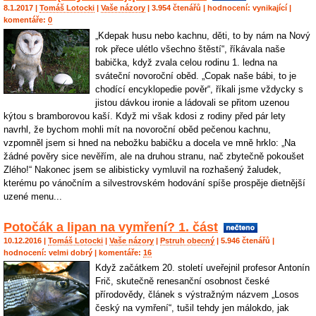
8.1.2017 |
Tomáš Lotocki
|
Vaše názory
| 3.954 čtenářů | hodnocení:
vynikající
|
komentáře:
0
„Kdepak husu nebo kachnu, děti, to by nám na Nový
rok přece ulétlo všechno štěstí“, říkávala naše
babička, když zvala celou rodinu 1. ledna na
sváteční novoroční oběd. „Copak naše bábi, to je
chodící encyklopedie pověr“, říkali jsme vždycky s
jistou dávkou ironie a ládovali se přitom uzenou
kýtou s bramborovou kaší. Když mi však kdosi z rodiny před pár lety
navrhl, že bychom mohli mít na novoroční oběd pečenou kachnu,
vzpomněl jsem si hned na nebožku babičku a docela ve mně hrklo: „Na
žádné pověry sice nevěřím, ale na druhou stranu, nač zbytečně pokoušet
Zlého!“ Nakonec jsem se alibisticky vymluvil na rozhašený žaludek,
kterému po vánočním a silvestrovském hodování spíše prospěje dietnější
uzené menu...
Potočák a lipan na vymření? 1. část
10.12.2016 |
Tomáš Lotocki
|
Vaše názory
|
Pstruh obecný
| 5.946 čtenářů |
hodnocení:
velmi dobrý
| komentáře:
16
Když začátkem 20. století uveřejnil profesor Antonín
Frič, skutečně renesanční osobnost české
přírodovědy, článek s výstražným názvem „Losos
český na vymření“, tušil tehdy jen málokdo, jak