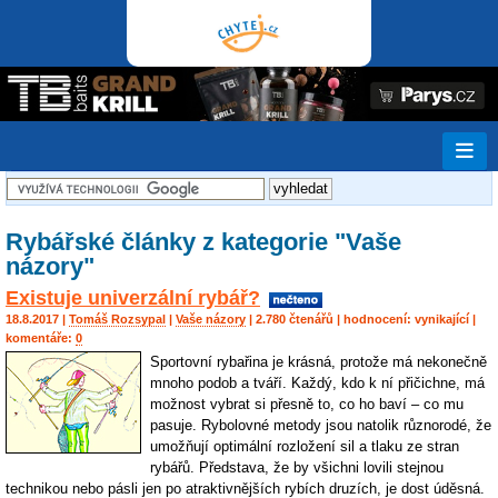
Rybářské články z kategorie "Vaše
názory"
Existuje univerzální rybář?
18.8.2017 |
Tomáš Rozsypal
|
Vaše názory
| 2.780 čtenářů | hodnocení:
vynikající
|
komentáře:
0
Sportovní rybařina je krásná, protože má nekonečně
mnoho podob a tváří. Každý, kdo k ní přičichne, má
možnost vybrat si přesně to, co ho baví – co mu
pasuje. Rybolovné metody jsou natolik různorodé, že
umožňují optimální rozložení sil a tlaku ze stran
rybářů. Představa, že by všichni lovili stejnou
technikou nebo pásli jen po atraktivnějších rybích druzích, je dost úděsná.