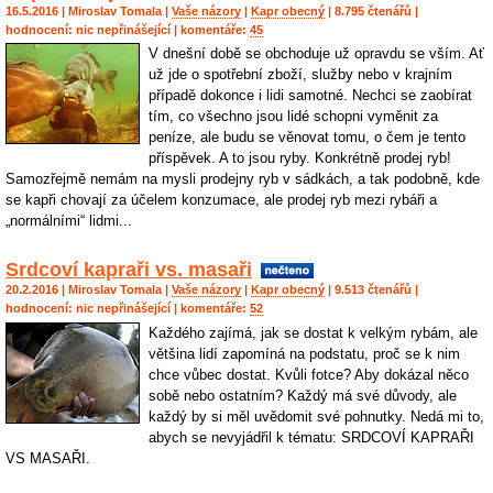
16.5.2016 |
Miroslav Tomala
|
Vaše názory
|
Kapr obecný
| 8.795 čtenářů |
hodnocení:
nic nepřinášející
| komentáře:
45
V dnešní době se obchoduje už opravdu se vším. Ať
už jde o spotřební zboží, služby nebo v krajním
případě dokonce i lidi samotné. Nechci se zaobírat
tím, co všechno jsou lidé schopni vyměnit za
peníze, ale budu se věnovat tomu, o čem je tento
příspěvek. A to jsou ryby. Konkrétně prodej ryb!
Samozřejmě nemám na mysli prodejny ryb v sádkách, a tak podobně, kde
se kapři chovají za účelem konzumace, ale prodej ryb mezi rybáři a
„normálními“ lidmi...
Srdcoví kapraři vs. masaři
20.2.2016 |
Miroslav Tomala
|
Vaše názory
|
Kapr obecný
| 9.513 čtenářů |
hodnocení:
nic nepřinášející
| komentáře:
52
Každého zajímá, jak se dostat k velkým rybám, ale
většina lidí zapomíná na podstatu, proč se k nim
chce vůbec dostat. Kvůli fotce? Aby dokázal něco
sobě nebo ostatním? Každý má své důvody, ale
každý by si měl uvědomit své pohnutky. Nedá mi to,
abych se nevyjádřil k tématu: SRDCOVÍ KAPRAŘI
VS MASAŘI.