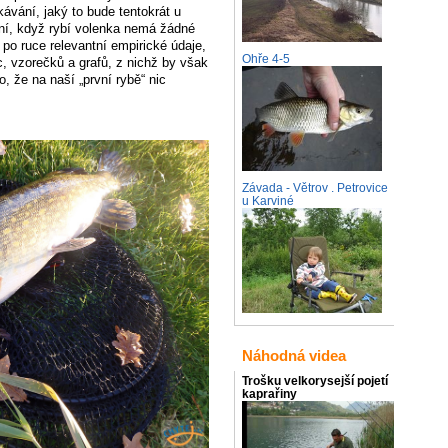
ávání, jaký to bude tentokrát u
ání, když rybí volenka nemá žádné
l po ruce relevantní empirické údaje,
Ohře 4-5
c, vzorečků a grafů, z nichž by však
, že na naší „první rybě“ nic
Závada - Větrov . Petrovice
u Karviné
Náhodná videa
Trošku velkorysejší pojetí
kaprařiny