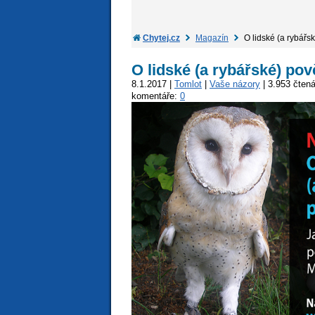
Chytej.cz
Magazín
O lidské (a rybářsk
O lidské (a rybářské) pov
8.1.2017 |
Tomlot
|
Vaše názory
| 3.953 čtená
komentáře:
0