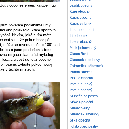
jedlou houbu ještě před vstupem do
Ježdík obecný
Kapr obecný
Karas obecný
Karas stříbřitý
nějším pověrám podléháme i my,
Lipan podhorní
lad ono pořekadlo, které sportovní
 vyhání. Nevím, jaké s tím máte
Lín obecný
 houbař vím, že pokud hned při
Losos obecný
t, můžu se rovnou otočit o 180° a jít
Mník jednovousý
el les a jsem předurčen k tomu
Okoun říční
ávno mi jeden kamarád mykolog
ch lesa a u cest se totiž obecně
Okounek pstruhový
e přirozené, zvláště pokud houby
Ostroretka stěhovavá
ávě v těchto místech.
Parma obecná
Plotice obecná
Pstruh duhový
Pstruh obecný
Slunečnice pestrá
Střevle potoční
Sumec velký
Sumeček americký
Štika obecná
Tolstolobec pestrý