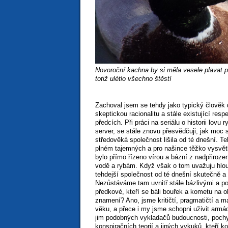
Novoroční kachna by si měla vesele plavat p
totiž ulétlo všechno štěstí
Zachoval jsem se tehdy jako typický člověk
skeptickou racionalitu a stále existující res
předcích. Při práci na seriálu o historii lovu 
server, se stále znovu přesvědčuji, jak moc 
středověká společnost lišila od té dnešní. Te
plném tajemných a pro našince těžko vysvětl
bylo přímo řízeno vírou a bázní z nadpřirozen
vodě a rybám. Když však o tom uvažuju hloubě
tehdejší společnost od té dnešní skutečně a
Nezůstáváme tam uvnitř stále bázlivými a po
předkové, kteří se báli bouřek a kometu na 
znamení? Ano, jsme kritičtí, pragmatičtí a ma
věku, a přece i my jsme schopni uživit armád
jim podobných vykladačů budoucnosti, pochy
konspiračních teorií a jiných vykuků, kteří ko