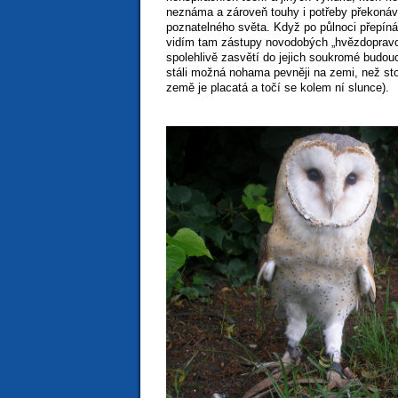
neznáma a zároveň touhy i potřeby překonáv
poznatelného světa. Když po půlnoci přepíná
vidím tam zástupy novodobých „hvězdopravců“
spolehlivě zasvětí do jejich soukromé budouc
stáli možná nohama pevněji na zemi, než stoj
země je placatá a točí se kolem ní slunce).