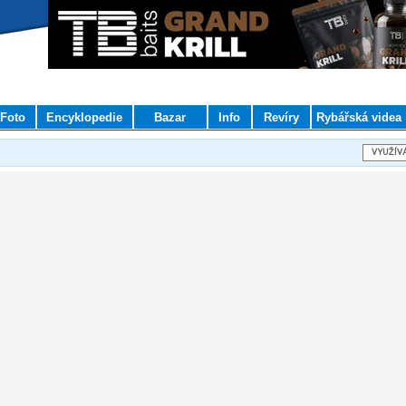
Foto
Encyklopedie
Bazar
Info
Revíry
Rybářská videa