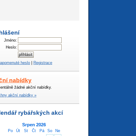
hlášení
Jméno:
Heslo:
apomenuté heslo
|
Registrace
ční nabídky
ntálně žádné akční nabídky.
hny akční nabídky »
lendář rybářských akcí
Srpen 2026
Po
Út
St
Čt
Pá
So
Ne