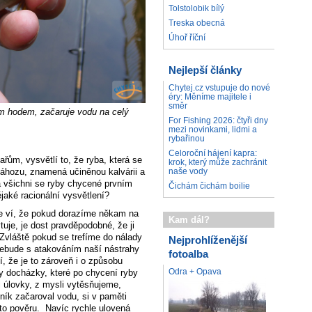
Tolstolobik bílý
Treska obecná
Úhoř říční
Nejlepší články
Chytej.cz vstupuje do nové
éry: Měníme majitele i
směr
m hodem, začaruje vodu na celý
For Fishing 2026: čtyři dny
mezi novinkami, lidmi a
rybařinou
Celoroční hájení kapra:
řům, vysvětlí to, že ryba, která se
krok, který může zachránit
náhozu, znamená učiněnou kalvárii a
naše vody
a všichni se ryby chycené prvním
Čichám čichám boilie
ějaké racionální vysvětlení?
e ví, že pokud dorazíme někam na
Kam dál?
tuje, je dost pravděpodobné, že ji
Zvláště pokud se trefíme do nálady
Nejprohlíženější
 nebude s atakováním naší nástrahy
fotoalba
, že je to zároveň i o způsobu
Odra + Opava
ty docházky, které po chycení ryby
i úlovky, z mysli vytěsňujeme,
ník začaroval vodu, si v paměti
to pověru. Navíc rychle ulovená