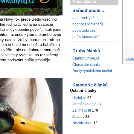
Menu článků
Seřadit podle …
data zveřejnění
na Nový rok přece ulétlo všechno
lou rodinu 1. ledna na sváteční
hodnocení čtenářů
ící encyklopedie pověr“, říkali jsme
počtu zobrazení
e přitom uzenou kýtou s bramborovou
počtu komentářů
ety navrhl, že bychom mohli mít na
sem si hned na nebožku babičku a
nevěřím, ale na druhou stranu, nač
Druhy článků
libisticky vymluvil na rozhašený
všec
Články Chytej.cz
kém hodování spíše prospěje
Čtenářské články
Duely rybářského náčiní
Kategorie článků
Ostatní články
chytej.cz
95
Vodní ekologie
87
Zajímavosti
179
Závody
83
Nezařazeno
12