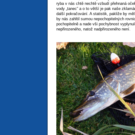
ryba v nás chtě nechtě vzbudí přehnaná oček
vody „tanec“ a o to větší je pak naše zklam
další pokračování. A statistik, pakliže by mě
by nás zahltil sumou nepochopitelných rovni
pochopitelně a nade vši pochybnost vyplynulo
nepřirozeného, natož nadpřirozeného není.