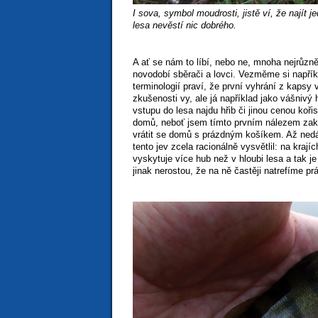
I sova, symbol moudrosti, jistě ví, že najít 
lesa nevěstí nic dobrého.
A ať se nám to líbí, nebo ne, mnoha nejrůz
novodobí sběrači a lovci. Vezměme si napřík
terminologií praví, že první vyhrání z kapsy
zkušenosti vy, ale já například jako vášnivý
vstupu do lesa najdu hřib či jinou cenou kořis
domů, neboť jsem tímto prvním nálezem zakl
vrátit se domů s prázdným košíkem. Až ned
tento jev zcela racionálně vysvětlil: na krají
vyskytuje více hub než v hloubi lesa a tak j
jinak nerostou, že na ně častěji natrefíme pr