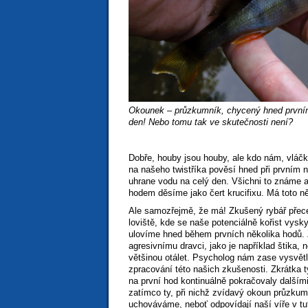
Okounek – průzkumník, chycený hned první
den! Nebo tomu tak ve skutečnosti není?
Dobře, houby jsou houby, ale kdo nám, vláčka
na našeho twistříka pověsí hned při prvním 
uhrane vodu na celý den. Všichni to známe 
hodem děsíme jako čert krucifixu. Má toto n
Ale samozřejmě, že má! Zkušený rybář přec
loviště, kde se naše potenciálně kořist vysky
ulovíme hned během prvních několika hodů. 
agresivnímu dravci, jako je například štika,
většinou otálet. Psycholog nám zase vysvětlí
zpracování této našich zkušenosti. Zkrátka 
na první hod kontinuálně pokračovaly dalším
zatímco ty, při nichž zvídavý okoun průzkum
uchováváme, neboť odpovídají naší víře v tu