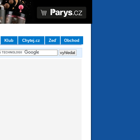
Klub
Chytej.cz
Zeď
Obchod