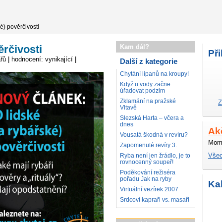
é) pověrčivosti
ěrčivosti
Kam dál?
Při
řů | hodnocení: vynikající |
Další z kategorie
Chytání lipanů na kroupy!
Když u vody začne
úřadovat podzim
Zklamání na pražské
Z
Vltavě
Slezská Harta – včera a
dnes
Ak
Vousatá škodná v revíru?
Mome
Zapomenuté revíry 3.
Všec
Ryba není jen žrádlo, je to
rovnocenný soupeř!
Poděkování režiséra
pořadu Jak na ryby
Ka
Virtuální vezírek 2007
Srdcoví kapraři vs. masaři