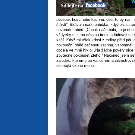
„Kdepak husu nebo kachnu, děti, to by nám 
štěstí“, říkávala naše babička, když zvala ce
novoroční oběd. „Copak naše bábi, to je chod
vždycky s jistou dávkou ironie a ládovali s
kaší. Když mi však kdosi z rodiny před pár l
novoroční oběd pečenou kachnu, vzpomněl j
docela ve mně hrklo: „Na žádné pověry sice 
zbytečně pokoušet Zlého!“ Nakonec jsem se a
žaludek, kterému po vánočním a silvestrovs
dietnější uzené menu...