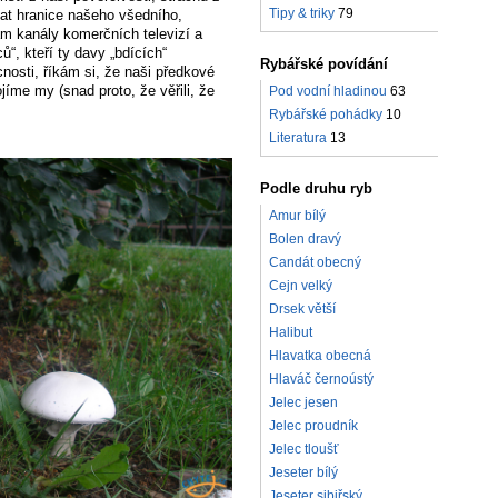
Tipy & triky
79
at hranice našeho všedního,
m kanály komerčních televizí a
, kteří ty davy „bdících“
Rybářské povídání
nosti, říkám si, že naši předkové
íme my (snad proto, že věřili, že
Pod vodní hladinou
63
Rybářské pohádky
10
Literatura
13
Podle druhu ryb
Amur bílý
Bolen dravý
Candát obecný
Cejn velký
Drsek větší
Halibut
Hlavatka obecná
Hlaváč černoústý
Jelec jesen
Jelec proudník
Jelec tloušť
Jeseter bílý
Jeseter sibiřský