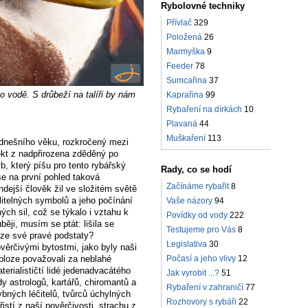
Rybolovné techniky
Přívlač
329
Položená
26
Marmyška
9
Feeder
78
Sumcařina
37
o vodě. S drůbeží na talíři by nám
Kaprařina
99
Rybaření na dírkách
10
Plavaná
44
Muškaření
113
 dnešního věku, rozkročený mezi
pekt z nadpřirozena zděděný po
ryb, který píšu pro tento rybářský
Rady, co se hodí
se na první pohled taková
Začínáme rybařit
8
hdejší člověk žil ve složitém světě
itelných symbolů a jeho počínání
Vaše názory
94
ých sil, což se týkalo i vztahu k
Povídky od vody
222
ji, musím se ptát: lišila se
Testujeme pro Vás
8
 ze své pravé podstaty?
Legislativa
30
věrčivými bytostmi, jako byly naši
obloze považovali za neblahé
Počasí a jeho vlivy
12
terialističtí lidé jedenadvacátého
Jak vyrobit ...?
51
y astrologů, kartářů, chiromantů a
Rybaření v zahraničí
77
bných léčitelů, tvůrců úchylných
Rozhovory s rybáři
22
řistí z naší pověrčivosti, strachu z