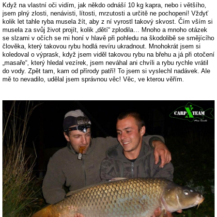
Když na vlastní oči vidím, jak někdo odnáší 10 kg kapra, nebo i většího,
jsem plný zlosti, nenávisti, lítosti, mrzutosti a určitě ne pochopení! Vždyť
kolik let tahle ryba musela žít, aby z ní vyrostl takový skvost. Čím vším si
musela za svůj život projít, kolik „dětí“ zplodila… Mnoho a mnoho otázek
se slzami v očích se mi honí v hlavě při pohledu na škodolibě se smějícího
člověka, který takovou rybu hodlá revíru ukradnout. Mnohokrát jsem si
koledoval o výprask, když jsem viděl takovou rybu na břehu a já při otočení
„masaře“, který hledal vezírek, jsem neváhal ani chvíli a rybu rychle vrátil
do vody. Zpět tam, kam od přírody patří! To jsem si vyslechl nadávek. Ale
mě to nevadilo, udělal jsem správnou věc! Věc, ve kterou věřím.