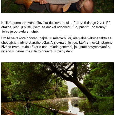
Kolikrát jsem takového člověka doslova prosil, ať té rybě daruje život. Při
otázce, jestli ji pustí, jsem se dočkal odpovědi: "Jo, pustím, do trouby."
Tohle je opravdu smutné.
Určitě se takové chování najde i u mladých lidí, ale valná většina takto se
chovajících lidí je staršího věku. A zrovna tihle lidé, kteří si neváží starého
živého tvora, budou říkat o nás, mladé generaci, jak jsme nevychovaní a
ničeho si nevážíme? Je to opravdu k zamyšlení.