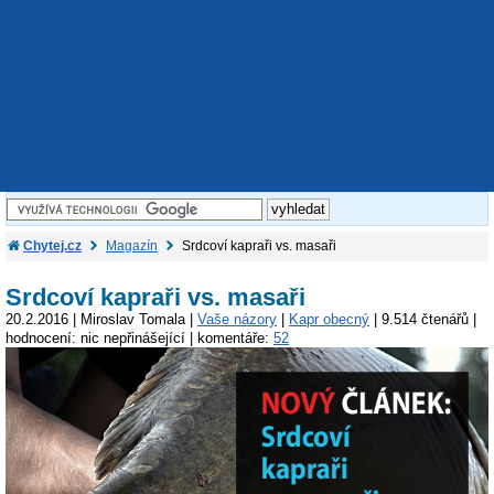
Chytej.cz
Magazín
Srdcoví kapraři vs. masaři
Srdcoví kapraři vs. masaři
20.2.2016 | Miroslav Tomala |
Vaše názory
|
Kapr obecný
| 9.514 čtenářů |
hodnocení: nic nepřinášející | komentáře:
52