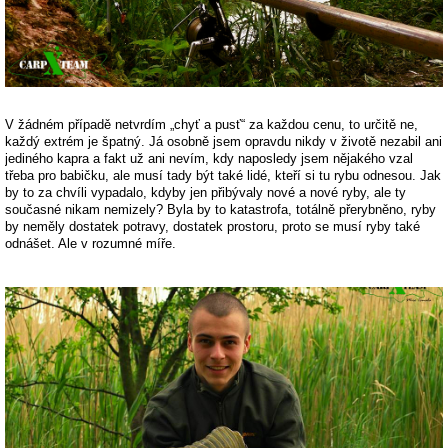
V žádném případě netvrdím „chyť a pusť“ za každou cenu, to určitě ne,
každý extrém je špatný. Já osobně jsem opravdu nikdy v životě nezabil ani
jediného kapra a fakt už ani nevím, kdy naposledy jsem nějakého vzal
třeba pro babičku, ale musí tady být také lidé, kteří si tu rybu odnesou. Jak
by to za chvíli vypadalo, kdyby jen přibývaly nové a nové ryby, ale ty
současné nikam nemizely? Byla by to katastrofa, totálně přerybněno, ryby
by neměly dostatek potravy, dostatek prostoru, proto se musí ryby také
odnášet. Ale v rozumné míře.