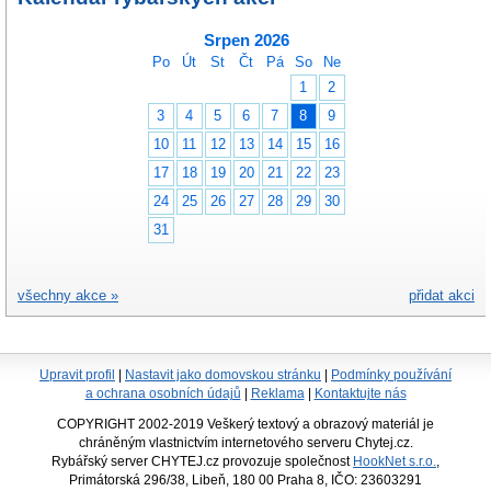
Srpen 2026
Po
Út
St
Čt
Pá
So
Ne
1
2
3
4
5
6
7
8
9
10
11
12
13
14
15
16
17
18
19
20
21
22
23
24
25
26
27
28
29
30
31
všechny akce »
přidat akci
Upravit profil
|
Nastavit jako domovskou stránku
|
Podmínky používání
a ochrana osobních údajů
|
Reklama
|
Kontaktujte nás
COPYRIGHT 2002-2019 Veškerý textový a obrazový materiál je
chráněným vlastnictvím internetového serveru Chytej.cz.
Rybářský server CHYTEJ.cz provozuje společnost
HookNet s.r.o.
,
Primátorská 296/38, Libeň, 180 00 Praha 8, IČO: 23603291