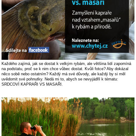
Každého zajímá, jak se dostat k velkým rybám, ale většina lidí zapomíná
na podstatu, proč se k nim chce vůbec dostat. Kvůli fotce? Aby dokázal
něco sobě nebo ostatním? Každý má své důvody, ale každý by si měl
uvědomit své pohnutky. Nedá mi to, abych se nevyjádřil k tématu:
SRDCOVÍ KAPRAŘI VS MASAŘI.