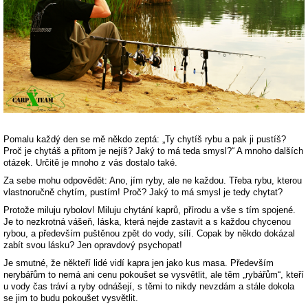
Pomalu každý den se mě někdo zeptá: „Ty chytíš rybu a pak ji pustíš?
Proč je chytáš a přitom je nejíš? Jaký to má teda smysl?“ A mnoho dalších
otázek. Určitě je mnoho z vás dostalo také.
Za sebe mohu odpovědět: Ano, jím ryby, ale ne každou. Třeba rybu, kterou
vlastnoručně chytím, pustím! Proč? Jaký to má smysl je tedy chytat?
Protože miluju rybolov! Miluju chytání kaprů, přírodu a vše s tím spojené.
Je to nezkrotná vášeň, láska, která nejde zastavit a s každou chycenou
rybou, a především puštěnou zpět do vody, sílí. Copak by někdo dokázal
zabít svou lásku? Jen opravdový psychopat!
Je smutné, že někteří lidé vidí kapra jen jako kus masa. Především
nerybářům to nemá ani cenu pokoušet se vysvětlit, ale těm „rybářům“, kteří
u vody čas tráví a ryby odnášejí, s těmi to nikdy nevzdám a stále dokola
se jim to budu pokoušet vysvětlit.