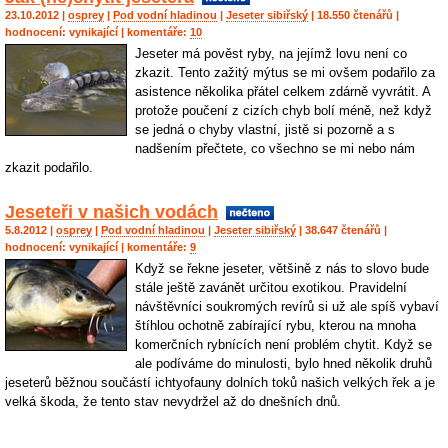
23.10.2012 |
osprey
|
Pod vodní hladinou
|
Jeseter sibiřský
| 18.550 čtenářů |
hodnocení:
vynikající
| komentáře:
10
Jeseter má pověst ryby, na jejímž lovu není co
zkazit. Tento zažitý mýtus se mi ovšem podařilo za
asistence několika přátel celkem zdárně vyvrátit. A
protože poučení z cizích chyb bolí méně, než když
se jedná o chyby vlastní, jistě si pozorně a s
nadšením přečtete, co všechno se mi nebo nám
zkazit podařilo.
Jeseteři v našich vodách
5.8.2012 |
osprey
|
Pod vodní hladinou
|
Jeseter sibiřský
| 38.647 čtenářů |
hodnocení:
vynikající
| komentáře:
9
Když se řekne jeseter, většině z nás to slovo bude
stále ještě zavánět určitou exotikou. Pravidelní
návštěvníci soukromých revírů si už ale spíš vybaví
štíhlou ochotně zabírající rybu, kterou na mnoha
komerčních rybnících není problém chytit. Když se
ale podíváme do minulosti, bylo hned několik druhů
jeseterů běžnou součástí ichtyofauny dolních toků našich velkých řek a je
velká škoda, že tento stav nevydržel až do dnešních dnů.