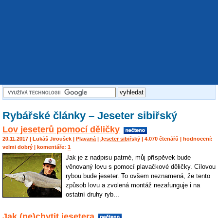
Rybářské články – Jeseter sibiřský
Lov jeseterů pomocí děličky
20.11.2017 |
Lukáš Jiroušek
|
Plavaná
|
Jeseter sibiřský
| 4.070 čtenářů | hodnocení:
velmi dobrý
| komentáře:
1
Jak je z nadpisu patrné, můj příspěvek bude
věnovaný lovu s pomocí plavačkové děličky. Cílovou
rybou bude jeseter. To ovšem neznamená, že tento
způsob lovu a zvolená montáž nezafunguje i na
ostatní druhy ryb...
Jak (ne)chytit jesetera