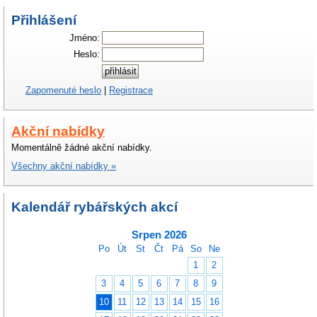
Přihlášení
Jméno:
Heslo:
Zapomenuté heslo
|
Registrace
Akční nabídky
Momentálně žádné akční nabídky.
Všechny akční nabídky »
Kalendář rybářských akcí
Srpen 2026
Po
Út
St
Čt
Pá
So
Ne
1
2
3
4
5
6
7
8
9
10
11
12
13
14
15
16