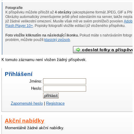
Fotografie
K příspěvku můžete přiložit až
4 obrázky
(akceptujeme formát JPEG, GIF a PNG
Obrázky automaticky zmenšujeme ještě před odesláním na server, takže neplat
již žádné velikostní omezení. Musíte však mít ve svém prohlížeči povolen
Adob
Flash Player 10+
. Popisky fotografií vložíte editací již vloženého příspěvku.
Foto vložíte kliknutím na následující ikonku.
Pokud máte s nahráváním fotografií
problém, můžete použít
klasický způsob
.
K tomuto záznamu není vložen žádný příspěvek.
Přihlášení
Jméno:
Heslo:
Zapomenuté heslo
|
Registrace
Akční nabídky
Momentálně žádné akční nabídky.