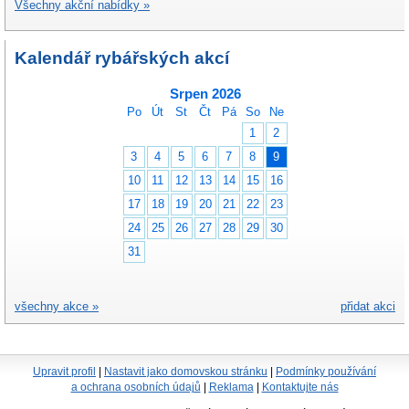
Všechny akční nabídky »
Kalendář rybářských akcí
Srpen 2026
Po
Út
St
Čt
Pá
So
Ne
1
2
3
4
5
6
7
8
9
10
11
12
13
14
15
16
17
18
19
20
21
22
23
24
25
26
27
28
29
30
31
všechny akce »
přidat akci
Upravit profil
|
Nastavit jako domovskou stránku
|
Podmínky používání
a ochrana osobních údajů
|
Reklama
|
Kontaktujte nás