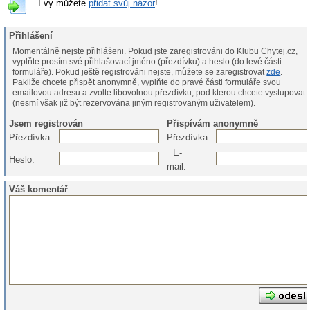
I vy můžete
přidat svůj názor
!
Přihlášení
Momentálně nejste přihlášeni. Pokud jste zaregistrováni do Klubu Chytej.cz,
vyplňte prosím své přihlašovací jméno (přezdívku) a heslo (do levé části
formuláře). Pokud ještě registrováni nejste, můžete se zaregistrovat
zde
.
Pakliže chcete přispět anonymně, vyplňte do pravé části formuláře svou
emailovou adresu a zvolte libovolnou přezdívku, pod kterou chcete vystupovat
(nesmí však již být rezervována jiným registrovaným uživatelem).
Jsem registrován
Přispívám anonymně
Přezdívka:
Přezdívka:
E-
Heslo:
mail:
Váš komentář