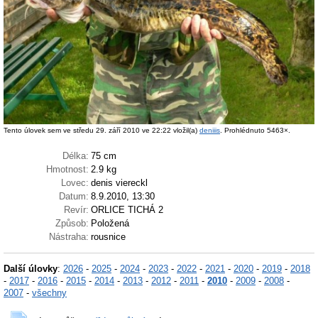
Tento úlovek sem ve středu 29. září 2010 ve 22:22 vložil(a)
deniiis
. Prohlédnuto 5463×.
Délka:
75 cm
Hmotnost:
2.9 kg
Lovec:
denis viereckl
Datum:
8.9.2010, 13:30
Revír:
ORLICE TICHÁ 2
Způsob:
Položená
Nástraha:
rousnice
Další úlovky
:
2026
-
2025
-
2024
-
2023
-
2022
-
2021
-
2020
-
2019
-
2018
-
2017
-
2016
-
2015
-
2014
-
2013
-
2012
-
2011
-
2010
-
2009
-
2008
-
2007
-
všechny