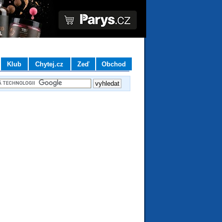
Klub
Chytej.cz
Zeď
Obchod