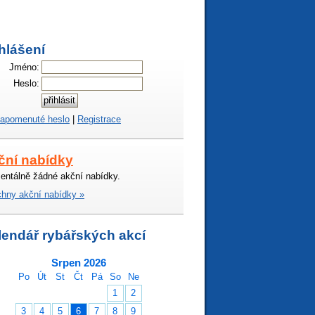
hlášení
Jméno:
Heslo:
apomenuté heslo
|
Registrace
ční nabídky
ntálně žádné akční nabídky.
hny akční nabídky »
lendář rybářských akcí
Srpen 2026
Po
Út
St
Čt
Pá
So
Ne
1
2
3
4
5
6
7
8
9