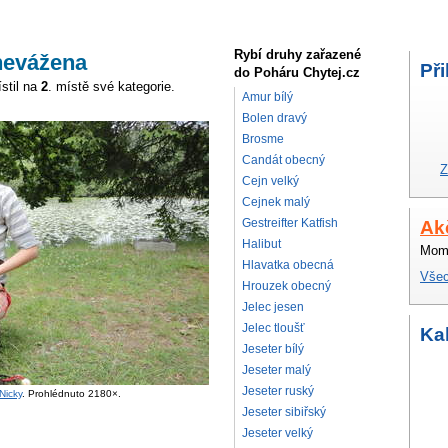
Rybí druhy zařazené
nevážena
Při
do Poháru Chytej.cz
stil na
2
. místě své kategorie.
Amur bílý
Bolen dravý
Brosme
Candát obecný
Z
Cejn velký
Cejnek malý
Gestreifter Katfish
Ak
Halibut
Mome
Hlavatka obecná
Všec
Hrouzek obecný
Jelec jesen
Jelec tloušť
Ka
Jeseter bílý
Jeseter malý
Jeseter ruský
Nicky
. Prohlédnuto 2180×.
Jeseter sibiřský
Jeseter velký