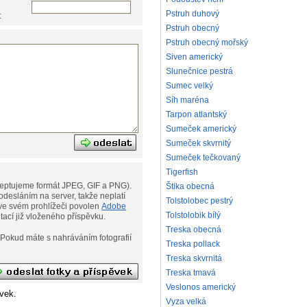
Pstruh duhový
:
Pstruh obecný
Pstruh obecný mořský
Siven americký
Slunečnice pestrá
Sumec velký
Síh maréna
Tarpon atlantský
Sumeček americký
Sumeček skvrnitý
Sumeček tečkovaný
Tigerfish
eptujeme formát JPEG, GIF a PNG).
Štika obecná
desláním na server, takže neplatí
Tolstolobec pestrý
ní. Musíte však mít ve svém prohlížeči povolen
Adobe
Tolstolobik bílý
ditací již vloženého příspěvku.
Treska obecná
afií
Treska pollack
Treska skvrnitá
Treska tmavá
Veslonos americký
vek.
Vyza velká