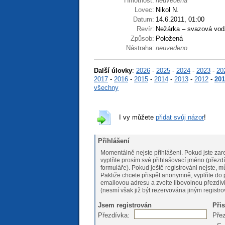
Hmotnost:
neuvedena
Lovec:
Nikol N.
Datum:
14.6.2011, 01:00
Revír:
Nežárka – svazová vod
Způsob:
Položená
Nástraha:
neuvedeno
Další úlovky
:
2026
-
2025
-
2024
-
2023
-
20
2017
-
2016
-
2015
-
2014
-
2013
-
2012
-
201
všechny
I vy můžete
přidat svůj názor
!
Přihlášení
Momentálně nejste přihlášeni. Pokud jste zare
vyplňte prosím své přihlašovací jméno (přezdí
formuláře). Pokud ještě registrováni nejs
Pakliže chcete přispět anonymně, vyplňte do 
emailovou adresu a zvolte libovolnou přezdív
(nesmí však již být rezervována jiným registr
Jsem registrován
Při
Přezdívka:
Pře