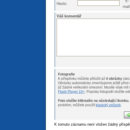
E-
Heslo:
mail
Váš komentář
Fotografie
K příspěvku můžete přiložit až
4 obrázky
(akc
Obrázky automaticky zmenšujeme ještě před o
již žádné velikostní omeze
Flash Player 10+
. Popisky fotografií vložíte e
Foto vložíte kliknutím na následující ikonku.
Pokud máte s nahráváním fotogr
problém, můžete použít
klasický způsob
.
K tomuto záznamu není vložen žádný příspě