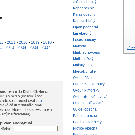
Ježdík obecný
Kapr obecný
Karas obecný
a
Karas stříbřitý
Lipan podhorní
Lín obecný
Losos obecný
22
-
2021
-
2020
-
2019
-
2018
-
Makrela
1
-
2010
-
2009
-
2008
-
2007
-
všec
Mník jednovousý
Mník mořský
Mořský ďas
Mořčák chutný
Okoun říční
Okounek pstruhový
Okouník mořský
gistrováni do Klubu Chytej.cz,
vku) a heslo (do levé části
Ostroretka stěhovavá
te, můžete se zaregistrovat
zde
.
Ostrucha křivočará
pravé části formuláře svou
Ouklej obecná
ku, pod kterou chcete vystupovat
ovaným uživatelem).
Parma obecná
Perlín ostrobřichý
spívám anonymně
Plotice obecná
zdívka:
Podoustev říční