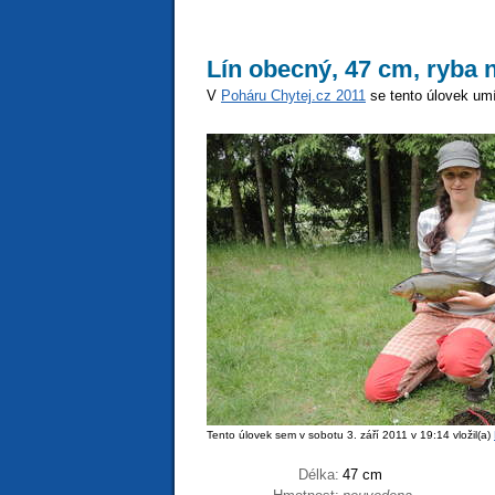
Lín obecný, 47 cm, ryba 
V
Poháru Chytej.cz 2011
se tento úlovek umí
Tento úlovek sem v sobotu 3. září 2011 v 19:14 vložil(a)
Délka:
47 cm