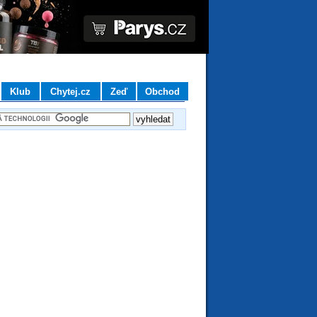
Klub
Chytej.cz
Zeď
Obchod