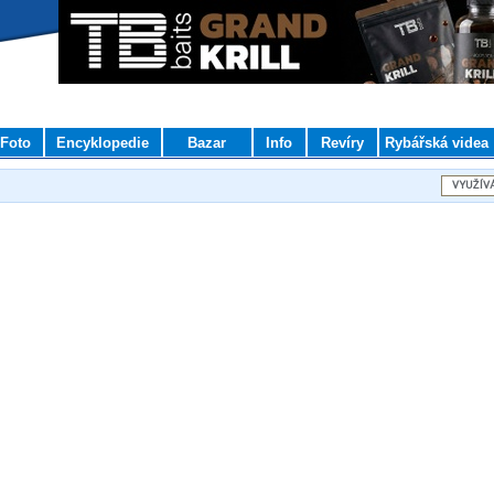
Foto
Encyklopedie
Bazar
Info
Revíry
Rybářská videa