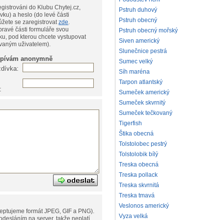
gistrováni do Klubu Chytej.cz,
Pstruh duhový
vku) a heslo (do levé části
Pstruh obecný
te, můžete se zaregistrovat
zde
.
pravé části formuláře svou
Pstruh obecný mořský
ku, pod kterou chcete vystupovat
Siven americký
ovaným uživatelem).
Slunečnice pestrá
spívám anonymně
Sumec velký
zdívka:
Síh maréna
Tarpon atlantský
:
Sumeček americký
Sumeček skvrnitý
Sumeček tečkovaný
Tigerfish
Štika obecná
Tolstolobec pestrý
Tolstolobik bílý
Treska obecná
Treska pollack
Treska skvrnitá
Treska tmavá
Veslonos americký
eptujeme formát JPEG, GIF a PNG).
Vyza velká
desláním na server, takže neplatí