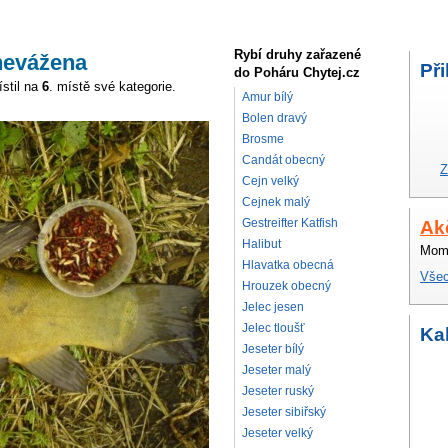
Rybí druhy zařazené
nevážena
Při
do Poháru Chytej.cz
stil na
6
. místě své kategorie.
Amur bílý
Bolen dravý
Brosme
Candát obecný
Z
Cejn velký
Cejnek malý
Gestreifter Katfish
Ak
Halibut
Mome
Hlavatka obecná
Všec
Hrouzek obecný
Jelec jesen
Jelec tloušť
Ka
Jeseter bílý
Jeseter malý
Jeseter ruský
Jeseter sibiřský
Jeseter velký