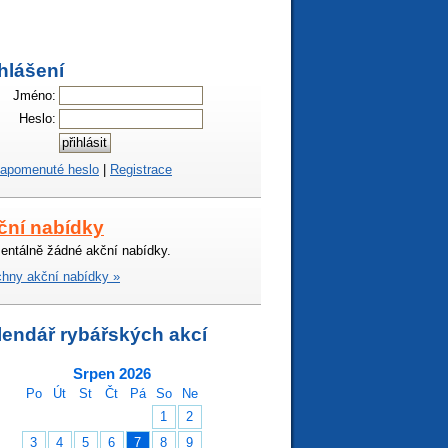
hlášení
Jméno:
Heslo:
apomenuté heslo
|
Registrace
ční nabídky
ntálně žádné akční nabídky.
hny akční nabídky »
lendář rybářských akcí
Srpen 2026
Po
Út
St
Čt
Pá
So
Ne
1
2
3
4
5
6
7
8
9