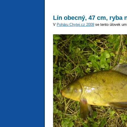
Lín obecný, 47 cm, ryba 
V
Poháru Chytej.cz 2009
se tento úlovek umí