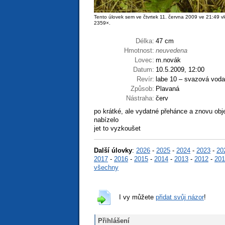
Tento úlovek sem ve čtvrtek 11. června 2009 ve 21:49 vl
2359×.
Délka:
47 cm
Hmotnost:
neuvedena
Lovec:
m.novák
Datum:
10.5.2009, 12:00
Revír:
labe 10 – svazová voda
Způsob:
Plavaná
Nástraha:
červ
po krátké, ale vydatné přehánce a znovu obj
nabízelo
jet to vyzkoušet
Další úlovky
:
2026
-
2025
-
2024
-
2023
-
20
2017
-
2016
-
2015
-
2014
-
2013
-
2012
-
201
všechny
I vy můžete
přidat svůj názor
!
Přihlášení