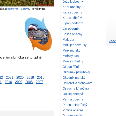
Ježdík obecný
Kapr obecný
ožil(a)
kormoran
-
upravit
. Prohlédnuto
Karas obecný
Karas stříbřitý
Lipan podhorní
Lín obecný
Losos obecný
Makrela
všec
Mník jednovousý
Mník mořský
Mořský ďas
evením sluníčka se to úplně
Mořčák chutný
Okoun říční
Okounek pstruhový
22
-
2021
-
2020
-
2019
-
2018
-
Okouník mořský
1
-
2010
-
2009
-
2008
-
2007
-
Ostroretka stěhovavá
Ostrucha křivočará
Ouklej obecná
Parma obecná
Perlín ostrobřichý
Plotice obecná
Podoustev říční