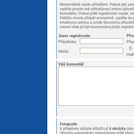
Momentálně nejste přihlášeni. Pokud jste zare
vyplňte prosím své přihlašovací jméno (přezdí
formuláře). Pokud ještě registrováni nejs
Pakliže chcete přispět anonymně, vyplňte do 
emailovou adresu a zvolte libovolnou přezdív
(nesmí však již být rezervována jiným registr
Jsem registrován
Při
Přezdívka:
Pře
E-
Heslo:
mail
Váš komentář
Fotografie
K příspěvku můžete přiložit až
4 obrázky
(akc
Obrázky automaticky zmenšujeme ještě před o