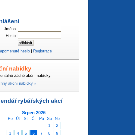
hlášení
Jméno:
Heslo:
apomenuté heslo
|
Registrace
ční nabídky
ntálně žádné akční nabídky.
hny akční nabídky »
lendář rybářských akcí
Srpen 2026
Po
Út
St
Čt
Pá
So
Ne
1
2
3
4
5
6
7
8
9