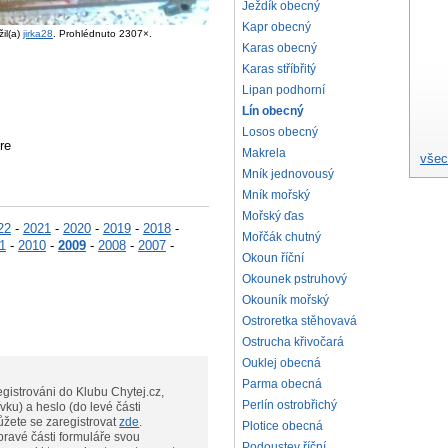
Ježdík obecný
Kapr obecný
il(a)
jirka28
. Prohlédnuto 2307×.
Karas obecný
Karas stříbřitý
Lipan podhorní
Lín obecný
Losos obecný
re
Makrela
všec
Mník jednovousý
Mník mořský
Mořský ďas
22
-
2021
-
2020
-
2019
-
2018
-
Mořčák chutný
1
-
2010
-
2009
-
2008
-
2007
-
Okoun říční
Okounek pstruhový
Okouník mořský
Ostroretka stěhovavá
Ostrucha křivočará
Ouklej obecná
Parma obecná
gistrováni do Klubu Chytej.cz,
Perlín ostrobřichý
vku) a heslo (do levé části
te, můžete se zaregistrovat
zde
.
Plotice obecná
pravé části formuláře svou
Podoustev říční