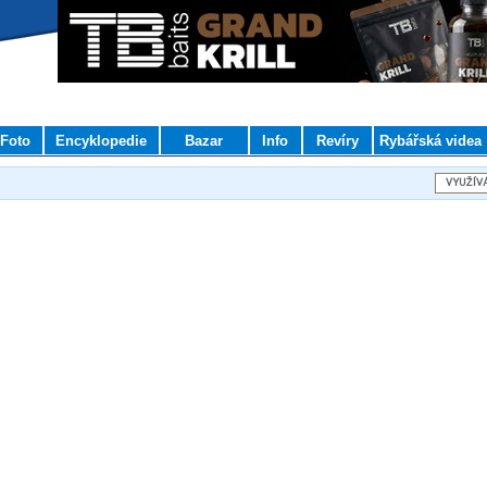
Foto
Encyklopedie
Bazar
Info
Revíry
Rybářská videa