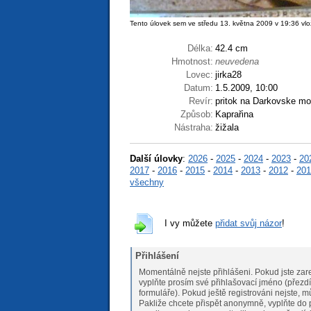
Tento úlovek sem ve středu 13. května 2009 v 19:36 vlož
Délka:
42.4 cm
Hmotnost:
neuvedena
Lovec:
jirka28
Datum:
1.5.2009, 10:00
Revír:
pritok na Darkovske mo
Způsob:
Kaprařina
Nástraha:
žižala
Další úlovky
:
2026
-
2025
-
2024
-
2023
-
20
2017
-
2016
-
2015
-
2014
-
2013
-
2012
-
201
všechny
I vy můžete
přidat svůj názor
!
Přihlášení
Momentálně nejste přihlášeni. Pokud jste zare
vyplňte prosím své přihlašovací jméno (přezdí
formuláře). Pokud ještě registrováni nejs
Pakliže chcete přispět anonymně, vyplňte do 