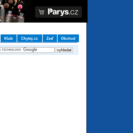
Klub
Chytej.cz
Zeď
Obchod