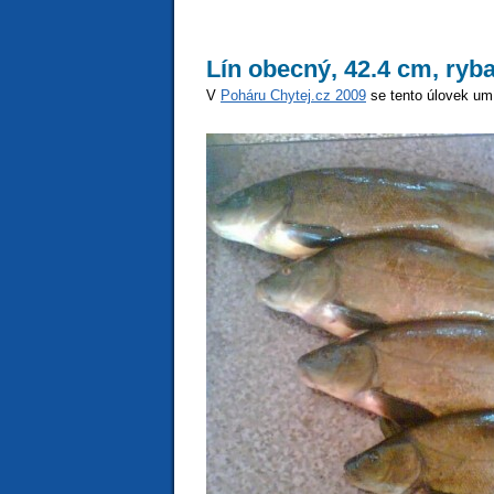
Lín obecný, 42.4 cm, ryb
V
Poháru Chytej.cz 2009
se tento úlovek umí