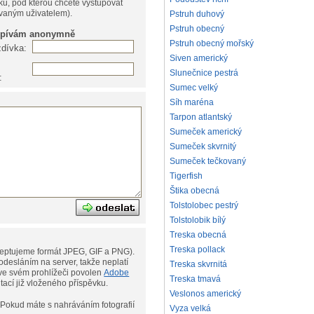
ku, pod kterou chcete vystupovat
ovaným uživatelem).
Pstruh duhový
Pstruh obecný
spívám anonymně
Pstruh obecný mořský
zdívka:
Siven americký
Slunečnice pestrá
:
Sumec velký
Síh maréna
Tarpon atlantský
Sumeček americký
Sumeček skvrnitý
Sumeček tečkovaný
Tigerfish
Štika obecná
Tolstolobec pestrý
Tolstolobik bílý
Treska obecná
Treska pollack
eptujeme formát JPEG, GIF a PNG).
desláním na server, takže neplatí
Treska skvrnitá
ní. Musíte však mít ve svém prohlížeči povolen
Adobe
Treska tmavá
ditací již vloženého příspěvku.
Veslonos americký
afií
Vyza velká