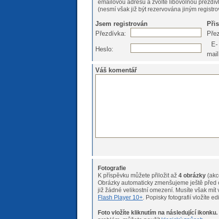
emailovou adresu a zvolte libovolnou přezdív
(nesmí však již být rezervována jiným registr
Jsem registrován
Při
Přezdívka:
Pře
E-
Heslo:
mail
Váš komentář
Fotografie
K příspěvku můžete přiložit až
4 obrázky
(akc
Obrázky automaticky zmenšujeme ještě před o
již žádné velikostní omeze
Flash Player 10+
. Popisky fotografií vložíte e
Foto vložíte kliknutím na následující ikonku.
Pokud máte s nahráváním fotogr