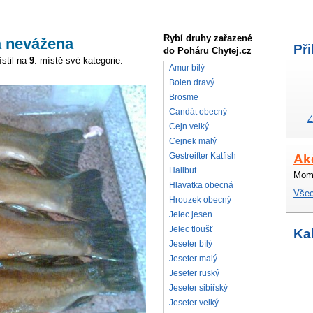
Rybí druhy zařazené
a nevážena
Při
do Poháru Chytej.cz
stil na
9
. místě své kategorie.
Amur bílý
Bolen dravý
Brosme
Candát obecný
Z
Cejn velký
Cejnek malý
Gestreifter Katfish
Ak
Halibut
Mome
Hlavatka obecná
Všec
Hrouzek obecný
Jelec jesen
Jelec tloušť
Ka
Jeseter bílý
Jeseter malý
Jeseter ruský
Jeseter sibiřský
Jeseter velký