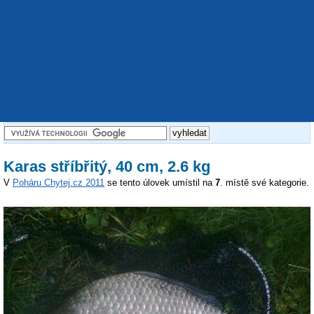
Karas stříbřitý, 40 cm, 2.6 kg
V
Poháru Chytej.cz 2011
se tento úlovek umístil na
7
. místě své kategorie.