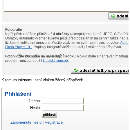
Fotografie
K příspěvku můžete přiložit až
4 obrázky
(akceptujeme formát JPEG, GIF a PNG
Obrázky automaticky zmenšujeme ještě před odesláním na server, takže neplat
již žádné velikostní omezení. Musíte však mít ve svém prohlížeči povolen
Adob
Flash Player 10+
. Popisky fotografií vložíte editací již vloženého příspěvku.
Foto vložíte kliknutím na následující ikonku.
Pokud máte s nahráváním fotografií
problém, můžete použít
klasický způsob
.
K tomuto záznamu není vložen žádný příspěvek.
Přihlášení
Jméno:
Heslo:
Zapomenuté heslo
|
Registrace