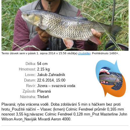
Tento úlovek sem v pátek 1. srpna 2014 v 15:56 vložil(a)
chubkiller
. Prohlédnuto 1460×.
Délka:
54 cm
Hmotnost:
2.15 kg
Lovec:
Jakub Zahradník
Datum:
22.6.2014, 15:00
Revír:
Jizera – svazová voda
Způsob:
Plavaná
Nástraha:
Třešeň
Plavaná; ryba vrácena vodě. Doba zdolávání 5 min s háčkem bez proti
hrotu_Použité náčiní – Vlasec (kmen) Colmic Fendreel průměr 0,165 mm
nosnost 3,55 kg;návazec Colmic Fendreel 0,128 mm_Prut Masterline John
Wilson Avon_Naviják Mivardi Aeron 4000.