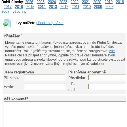
Další úlovky
:
2026
-
2025
-
2024
-
2023
-
2022
-
2021
-
2020
-
2019
-
2018
-
2017
-
2016
-
2015
-
2014
-
2013
-
2012
-
2011
-
2010
-
2009
-
2008
-
2007
-
všechny
I vy můžete
přidat svůj názor
!
Přihlášení
Momentálně nejste přihlášeni. Pokud jste zaregistrováni do Klubu Chytej.cz,
vyplňte prosím své přihlašovací jméno (přezdívku) a heslo (do levé části
formuláře). Pokud ještě registrováni nejste, můžete se zaregistrovat
zde
.
Pakliže chcete přispět anonymně, vyplňte do pravé části formuláře svou
emailovou adresu a zvolte libovolnou přezdívku, pod kterou chcete vystupovat
(nesmí však již být rezervována jiným registrovaným uživatelem).
Jsem registrován
Přispívám anonymně
Přezdívka:
Přezdívka:
E-
Heslo:
mail:
Váš komentář