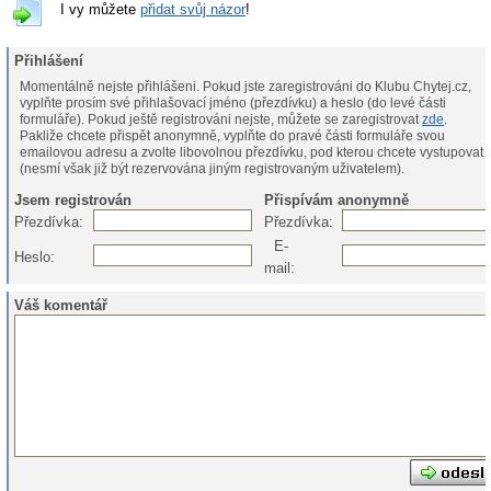
I vy můžete
přidat svůj názor
!
Přihlášení
Momentálně nejste přihlášeni. Pokud jste zaregistrováni do Klubu Chytej.cz,
vyplňte prosím své přihlašovací jméno (přezdívku) a heslo (do levé části
formuláře). Pokud ještě registrováni nejste, můžete se zaregistrovat
zde
.
Pakliže chcete přispět anonymně, vyplňte do pravé části formuláře svou
emailovou adresu a zvolte libovolnou přezdívku, pod kterou chcete vystupovat
(nesmí však již být rezervována jiným registrovaným uživatelem).
Jsem registrován
Přispívám anonymně
Přezdívka:
Přezdívka:
E-
Heslo:
mail:
Váš komentář