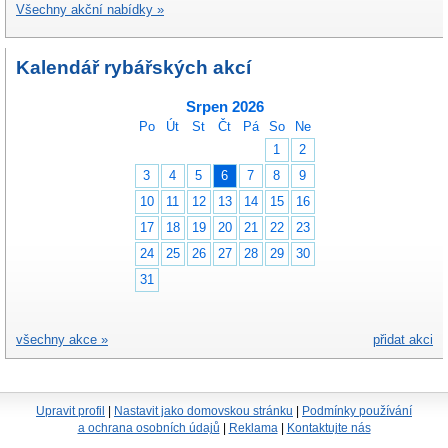
Všechny akční nabídky »
Kalendář rybářských akcí
Srpen 2026
Po
Út
St
Čt
Pá
So
Ne
1
2
3
4
5
6
7
8
9
10
11
12
13
14
15
16
17
18
19
20
21
22
23
24
25
26
27
28
29
30
31
všechny akce »
přidat akci
Upravit profil
|
Nastavit jako domovskou stránku
|
Podmínky používání
a ochrana osobních údajů
|
Reklama
|
Kontaktujte nás