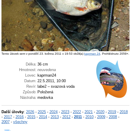
Tento úlovek sem v pondělí 23. května 2011 v 19:53 vložil(a)
kaprman 24
. Prohlédnuto 2059×.
Délka:
36 cm
Hmotnost:
neuvedena
Lovec:
kaprman24
Datum:
22.5.2011, 10:00
Revír:
labe2 – svazová voda
Způsob:
Položená
Nástraha:
medovka
Další úlovky
:
2026
-
2025
-
2024
-
2023
-
2022
-
2021
-
2020
-
2019
-
2018
-
2017
-
2016
-
2015
-
2014
-
2013
-
2012
-
2011
-
2010
-
2009
-
2008
-
2007
-
všechny