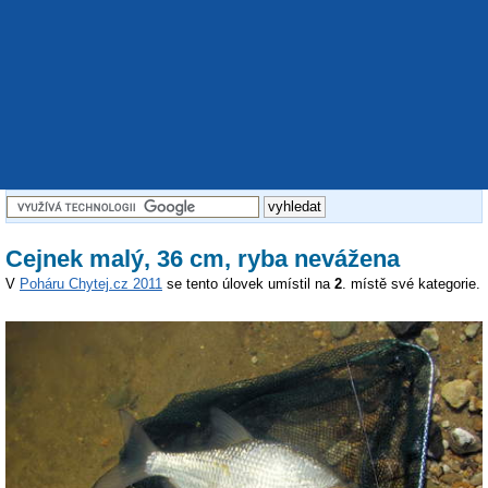
Cejnek malý, 36 cm, ryba nevážena
V
Poháru Chytej.cz 2011
se tento úlovek umístil na
2
. místě své kategorie.