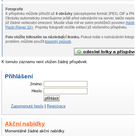
Fotografie
K příspěvku můžete přiložit až
4 obrázky
(akceptujeme formát JPEG, GIF a PNG
Obrázky automaticky zmenšujeme ještě před odesláním na server, takže neplat
již žádné velikostní omezení. Musíte však mít ve svém prohlížeči povolen
Adob
Flash Player 10+
. Popisky fotografií vložíte editací již vloženého příspěvku.
Foto vložíte kliknutím na následující ikonku.
Pokud máte s nahráváním fotografií
problém, můžete použít
klasický způsob
.
K tomuto záznamu není vložen žádný příspěvek.
Přihlášení
Jméno:
Heslo:
Zapomenuté heslo
|
Registrace
Akční nabídky
Momentálně žádné akční nabídky.