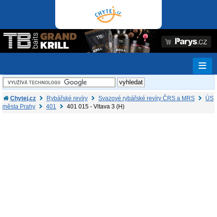
Chytej.cz
Rybářské revíry
Svazové rybářské revíry ČRS a MRS
ÚS
města Prahy
401
401 015 - Vltava 3 (H)