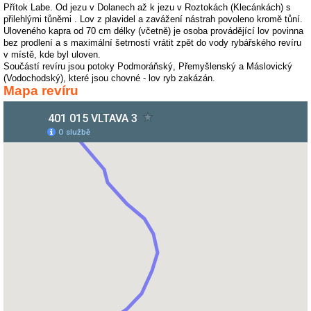
Přítok Labe. Od jezu v Dolanech až k jezu v Roztokách (Klecánkách) s
přilehlými tůněmi
. Lov z plavidel a zavážení nástrah povoleno kromě tůní.
Uloveného kapra od 70 cm délky (včetně) je osoba provádějící lov povinna
bez prodlení a s maximální šetrností vrátit zpět do vody rybářského revíru
v místě, kde byl uloven.
Součástí revíru jsou potoky Podmoráňský, Přemyšlenský a Máslovický
(Vodochodský), které jsou chovné - lov ryb zakázán.
Mapa revíru