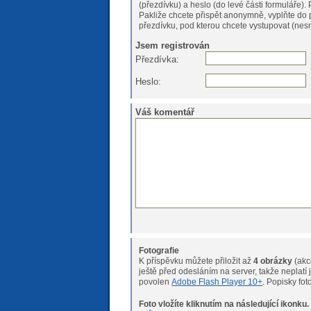
(
Pakliže chcete přispět anonymně, vyplňte do 
přezdívku, pod kterou chcete vystupovat (nesm
Jsem registrován
Přezdívka:
Heslo:
Váš komentář
Fotografie
K příspěvku můžete přiložit až
4 obrázky
(akc
ještě před odesláním na server, takže neplatí již žádné velikostní 
povolen
Adobe Flash Player 10+
. Popisky fo
Foto vložíte kliknutím na následující ikonku.