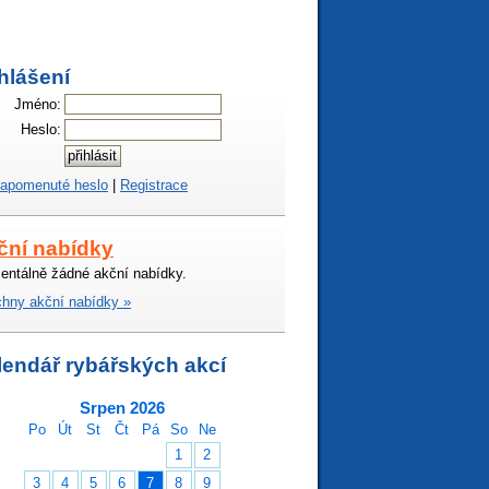
hlášení
Jméno:
Heslo:
apomenuté heslo
|
Registrace
ční nabídky
ntálně žádné akční nabídky.
hny akční nabídky »
lendář rybářských akcí
Srpen 2026
Po
Út
St
Čt
Pá
So
Ne
1
2
3
4
5
6
7
8
9