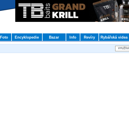
Foto
Encyklopedie
Bazar
Info
Revíry
Rybářská videa