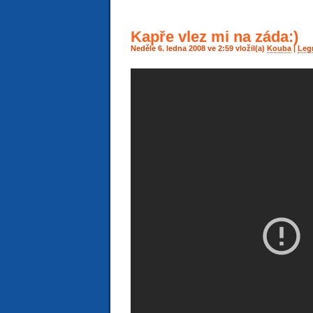
Kapře vlez mi na záda:)
Neděle 6. ledna 2008 ve 2:59 vložil(a)
Kouba
|
Leg