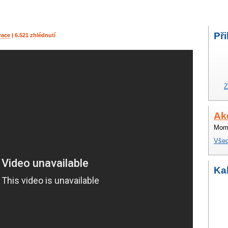
Při
race
| 6.521 zhlédnutí
Z
Ak
Mome
Všec
Ka