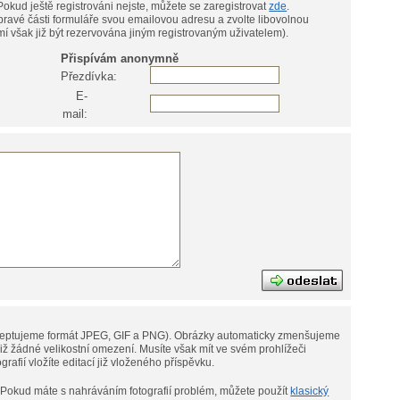
přezdívku) a heslo (do levé části formuláře). Pokud ještě registrováni nejste, můžete se zaregistrovat
zde
.
pravé části formuláře svou emailovou adresu a zvolte libovolnou
í však již být rezervována jiným registrovaným uživatelem).
Přispívám anonymně
Přezdívka:
E-
mail:
eptujeme formát JPEG, GIF a PNG).
Obrázky automaticky zmenšujeme
omezení. Musíte však mít ve svém prohlížeči
tografií vložíte editací již vloženého příspěvku.
Pokud máte s nahráváním fotografií problém, můžete použít
klasický