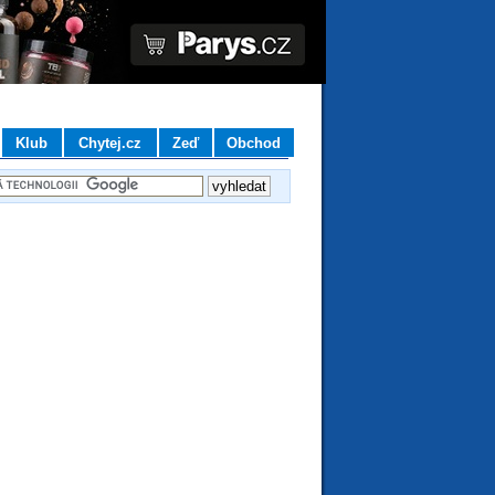
Klub
Chytej.cz
Zeď
Obchod