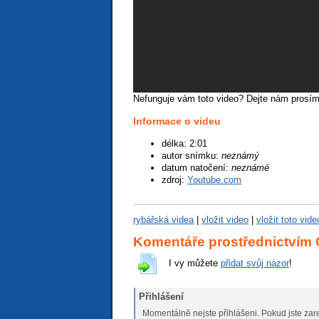
Nefunguje vám toto video? Dejte nám prosí
Informace o videu
špatné video
podprůměrné
průměrné video
nadprůměrné
vynikající video
délka: 2:01
autor snímku:
neznámý
datum natočení:
neznámé
zdroj:
Youtube.com
rybářská videa
|
vložit video
|
vložit toto vid
Komentáře prostřednictvím
I vy můžete
přidat svůj názor
!
Přihlášení
Momentálně nejste přihlášeni. Pokud jste zare