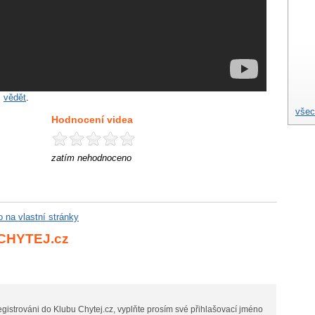
m
vědět
.
všec
Hodnocení videa
zatím nehodnoceno
eo na vlastní stránky
 CHYTEJ.cz
gistrováni do Klubu Chytej.cz, vyplňte prosím své přihlašovací jméno