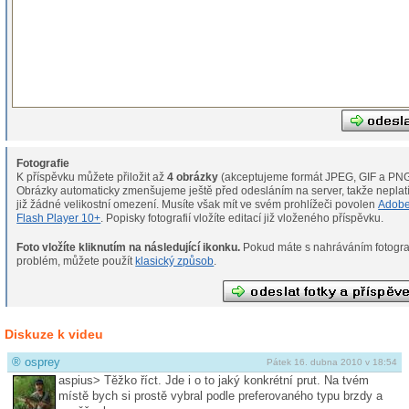
Fotografie
K příspěvku můžete přiložit až
4 obrázky
(akceptujeme formát JPEG, GIF a PNG
Obrázky automaticky zmenšujeme ještě před odesláním na server, takže neplat
již žádné velikostní omezení. Musíte však mít ve svém prohlížeči povolen
Adob
Flash Player 10+
. Popisky fotografií vložíte editací již vloženého příspěvku.
Foto vložíte kliknutím na následující ikonku.
Pokud máte s nahráváním fotografií
problém, můžete použít
klasický způsob
.
Diskuze k videu
®
osprey
Pátek 16. dubna 2010 v 18:54
aspius> Těžko říct. Jde i o to jaký konkrétní prut. Na tvém
místě bych si prostě vybral podle preferovaného typu brzdy a