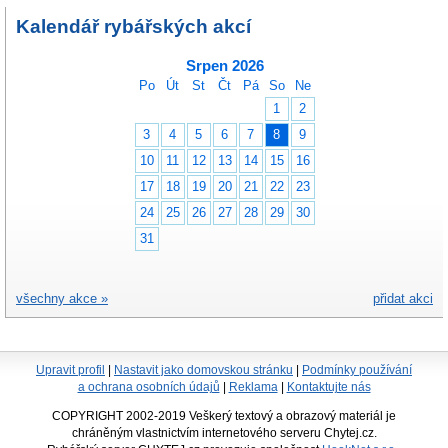
Kalendář rybářských akcí
Srpen 2026
Po
Út
St
Čt
Pá
So
Ne
1
2
3
4
5
6
7
8
9
10
11
12
13
14
15
16
17
18
19
20
21
22
23
24
25
26
27
28
29
30
31
všechny akce »
přidat akci
Upravit profil
|
Nastavit jako domovskou stránku
|
Podmínky používání
a ochrana osobních údajů
|
Reklama
|
Kontaktujte nás
COPYRIGHT 2002-2019 Veškerý textový a obrazový materiál je
chráněným vlastnictvím internetového serveru Chytej.cz.