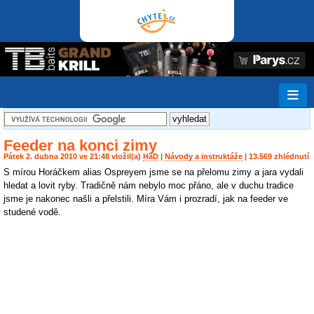
Feeder na konci zimy
Pátek 2. dubna 2010 ve 21:48 vložil(a)
HaD
|
Návody a instruktáže
| 13.569 zhlédnutí
S mírou Horáčkem alias Ospreyem jsme se na přelomu zimy a jara vydali
hledat a lovit ryby. Tradičně nám nebylo moc přáno, ale v duchu tradice
jsme je nakonec našli a přelstili. Míra Vám i prozradí, jak na feeder ve
studené vodě.