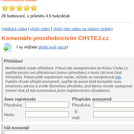
29 hodnocení, v průměru
4.6
hvězdiček
rybářská videa
|
vložit video
|
vložit toto video na vlastní stránky
Komentáře prostřednictvím CHYTEJ.cz
I vy můžete
přidat svůj názor
!
Přihlášení
Momentálně nejste přihlášeni. Pokud jste zaregistrováni do Klubu Chytej.cz,
vyplňte prosím své přihlašovací jméno (přezdívku) a heslo (do levé části
formuláře). Pokud ještě registrováni nejste, můžete se zaregistrovat
zde
.
Pakliže chcete přispět anonymně, vyplňte do pravé části formuláře svou
emailovou adresu a zvolte libovolnou přezdívku, pod kterou chcete vystupovat
(nesmí však již být rezervována jiným registrovaným uživatelem).
Jsem registrován
Přispívám anonymně
Přezdívka:
Přezdívka:
E-
Heslo:
mail:
Váš komentář