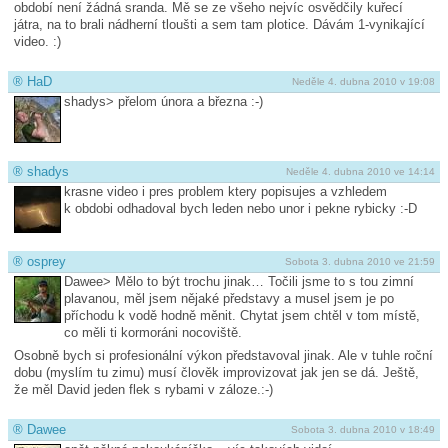
období není žádná sranda. Mě se ze všeho nejvíc osvědčily kuřecí
játra, na to brali nádherní tloušti a sem tam plotice. Dávám 1-vynikající
video. :)
®
HaD
Neděle 4. dubna 2010 v 19:08
shadys> přelom února a března :-)
®
shadys
Neděle 4. dubna 2010 ve 14:14
krasne video i pres problem ktery popisujes a vzhledem
k obdobi odhadoval bych leden nebo unor i pekne rybicky :-D
®
osprey
Sobota 3. dubna 2010 ve 21:59
Dawee> Mělo to být trochu jinak… Točili jsme to s tou zimní
plavanou, měl jsem nějaké představy a musel jsem je po
příchodu k vodě hodně měnit. Chytat jsem chtěl v tom místě,
co měli ti kormoráni nocoviště.
Osobně bych si profesionální výkon představoval jinak. Ale v tuhle roční
dobu (myslím tu zimu) musí člověk improvizovat jak jen se dá. Ještě,
že měl David jeden flek s rybami v záloze.:-)
®
Dawee
Sobota 3. dubna 2010 v 18:49