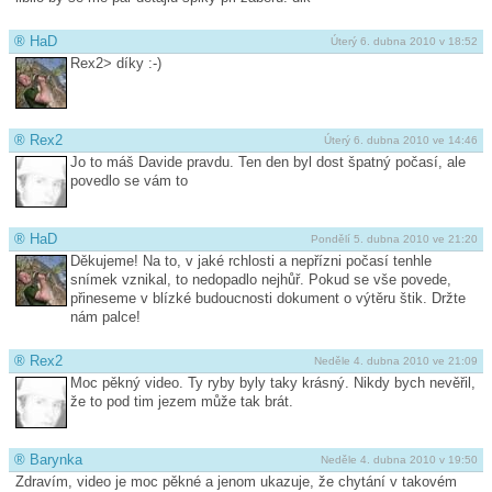
®
HaD
Úterý 6. dubna 2010 v 18:52
Rex2> díky :-)
®
Rex2
Úterý 6. dubna 2010 ve 14:46
Jo to máš Davide pravdu. Ten den byl dost špatný počasí, ale
povedlo se vám to
®
HaD
Pondělí 5. dubna 2010 ve 21:20
Děkujeme! Na to, v jaké rchlosti a nepřízni počasí tenhle
snímek vznikal, to nedopadlo nejhůř. Pokud se vše povede,
přineseme v blízké budoucnosti dokument o výtěru štik. Držte
nám palce!
®
Rex2
Neděle 4. dubna 2010 ve 21:09
Moc pěkný video. Ty ryby byly taky krásný. Nikdy bych nevěřil,
že to pod tim jezem může tak brát.
®
Barynka
Neděle 4. dubna 2010 v 19:50
Zdravím, video je moc pěkné a jenom ukazuje, že chytání v takovém