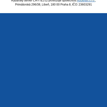
Rybářský server CHYTEJ.cz provozuje společnost
HookNet s.r.o.
,
Primátorská 296/38, Libeň, 180 00 Praha 8, IČO: 23603291