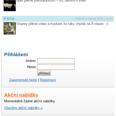
opět pěkné pokoukáníčko – víc takovích videí
®
brčal
Sobota 3. dubna 2010 v 11:30
Osprey pěkné video a koukám že taky chytáš na 8 vlasec :-)
Přihlášení
Jméno:
Heslo:
Zapomenuté heslo
|
Registrace
Akční nabídky
Momentálně žádné akční nabídky.
Všechny akční nabídky »