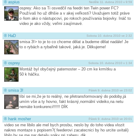
®
aspius
Neděle 11. dubna 2010 v 9:59
osprey: Ako sa Ti osvedčil na feedri ten Twin power FC?
Používaš ho už dlhšie a v akej veľkosti? Uvažujem totiž práve
o ňom ako o nástupcovi, po rokoch používania bojovky. Ináč to
video je ako vždy, veľmi zaujímavé.
®
HaD
Sobota 10. dubna 2010 ve 2:32
smisa 3!> to je to co chceme dělat a budeme dělat nadále! Je
to o rybách a rybařině takové, jaká je. Děkujeme!
®
osprey
Sobota 10. dubna 2010 v 1:34
Montáž byl obyčejný paternoster – 20 cm ke krmítku a
50 k háčku.
®
smisa 3!
Pátek 9. dubna 2010 ve 23:02
líbí se mi,že je to reálný, ne přetransformovaný do podoby,já
umím vše a ty hovno, fakt krásný,normální videiko,na netu
nemáte konkurenci!!!!!! DÍK
®
hank mosher
Pátek 9. dubna 2010 ve 20:01
video se me libilo ale mel bych prosbu, neslo by do toho videa vlozit
nakres montaze s popisem?( feederovi zacatecnici by ho urcite uvitali)
libilo by se me par detajlu spiky pri zaberu. dik