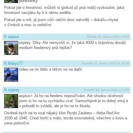
peněženky.
Pokud jde o hmotnost, můžeš si (pokud už prut máš) vyzkoušet, jaká
hmotnost navijáku by ti k němu seděla.
Pokud jde o mě, já jsem vůči náčiní dost natvrdlý – dokážu chytat
s čímkoli a moc to neřeším.
®
aspius
Čtvrtek 15. dubna 2010 v 6:53
osprey. Díky. Ale nemyslíš si, že taká 4000 s bojovkou dováži
medium feederový prút lepšie?
®
Matys77
Pondělí 12. dubna 2010 ve 20:04
video se mi libilo a těším se na další
®
osprey
Pondělí 12. dubna 2010 v 15:29
aspius> Já ho na feederu nepoužívám. Ale shodou okolností
jsem si ho na tu vycházku vzal. Samozřejmě je to dobrý stroj a
v pohodě to zvládá, ale je ho na to škoda.
Osobně bych na to vzal nějaký klon Ryobi Zauberu – třeba Red Arc
1030 až 1040. Chod horší o málo, brzda srovnatelná, všechno v kovu a
cena poloviční.