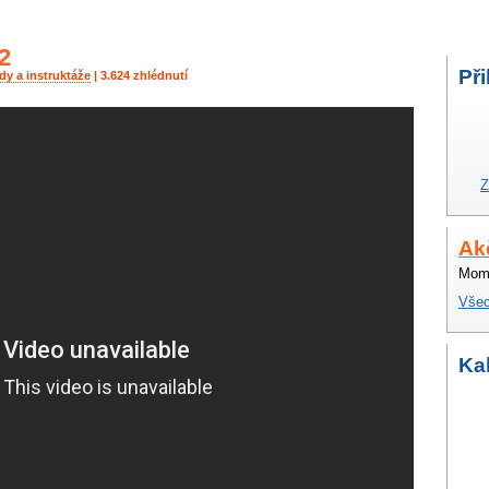
2
Při
y a instruktáže
| 3.624 zhlédnutí
Z
Ak
Mome
Všec
Ka