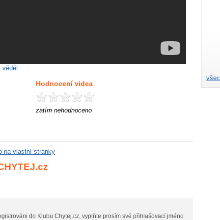
m
vědět
.
všec
Hodnocení videa
zatím nehodnoceno
eo na vlastní stránky
 CHYTEJ.cz
gistrováni do Klubu Chytej.cz, vyplňte prosím své přihlašovací jméno