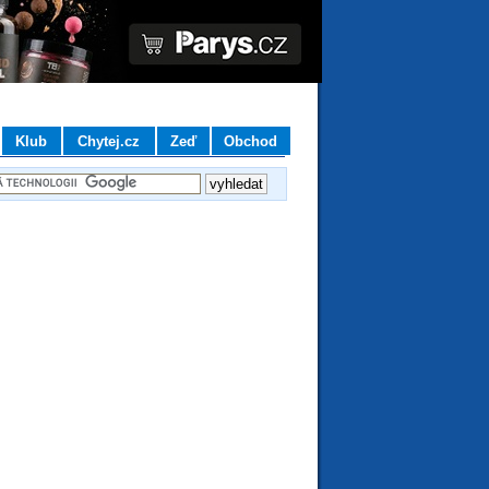
Klub
Chytej.cz
Zeď
Obchod