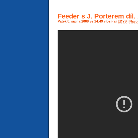
Feeder s J. Porterem díl. 
Pátek 8. srpna 2008 ve 14:49 vložil(a)
EDYS
|
Návod