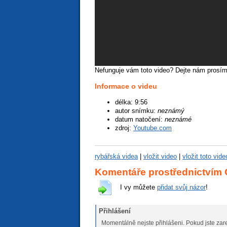
Nefunguje vám toto video? Dejte nám prosí
Informace o videu
špatné video
podprůměrné
průměrné video
nadprůměrné
vynikající video
délka: 9:56
autor snímku:
neznámý
datum natočení:
neznámé
zdroj:
Youtube.com
rybářská videa
|
vložit video
|
vložit toto vid
Komentáře prostřednictvím
I vy můžete
přidat svůj názor
!
Přihlášení
Momentálně nejste přihlášeni. Pokud jste zare