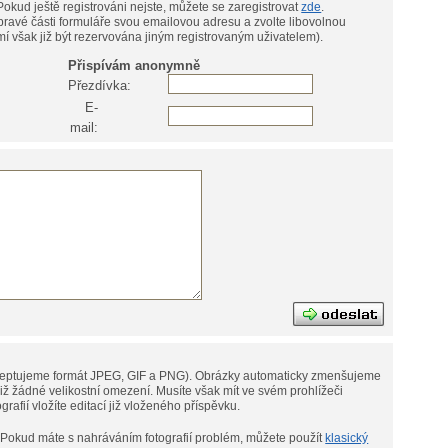
přezdívku) a heslo (do levé části formuláře). Pokud ještě registrováni nejste, můžete se zaregistrovat
zde
.
pravé části formuláře svou emailovou adresu a zvolte libovolnou
í však již být rezervována jiným registrovaným uživatelem).
Přispívám anonymně
Přezdívka:
E-
mail:
eptujeme formát JPEG, GIF a PNG).
Obrázky automaticky zmenšujeme
omezení. Musíte však mít ve svém prohlížeči
tografií vložíte editací již vloženého příspěvku.
Pokud máte s nahráváním fotografií problém, můžete použít
klasický