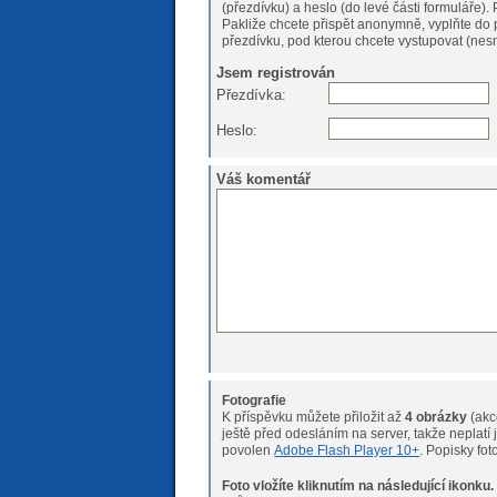
(
Pakliže chcete přispět anonymně, vyplňte do 
přezdívku, pod kterou chcete vystupovat (nesm
Jsem registrován
Přezdívka:
Heslo:
Váš komentář
Fotografie
K příspěvku můžete přiložit až
4 obrázky
(akc
ještě před odesláním na server, takže neplatí již žádné velikostní 
povolen
Adobe Flash Player 10+
. Popisky fo
Foto vložíte kliknutím na následující ikonku.