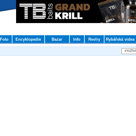
Foto
Encyklopedie
Bazar
Info
Revíry
Rybářská videa