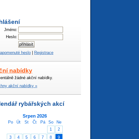
hlášení
Jméno:
Heslo:
apomenuté heslo
|
Registrace
ční nabídky
ntálně žádné akční nabídky.
hny akční nabídky »
lendář rybářských akcí
Srpen 2026
Po
Út
St
Čt
Pá
So
Ne
1
2
3
4
5
6
7
8
9