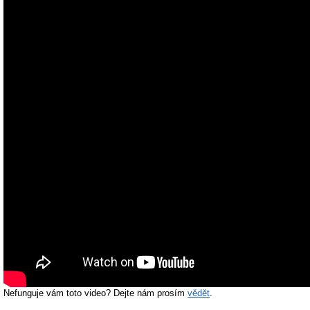
Nefunguje vám toto video? Dejte nám prosím
vědět
.