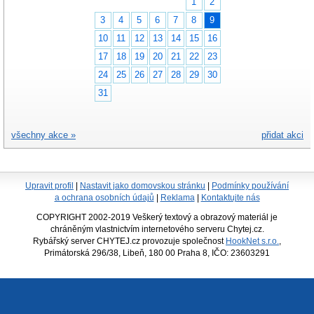
1
2
3
4
5
6
7
8
9
10
11
12
13
14
15
16
17
18
19
20
21
22
23
24
25
26
27
28
29
30
31
všechny akce »
přidat akci
Upravit profil
|
Nastavit jako domovskou stránku
|
Podmínky používání
a ochrana osobních údajů
|
Reklama
|
Kontaktujte nás
COPYRIGHT 2002-2019 Veškerý textový a obrazový materiál je
chráněným vlastnictvím internetového serveru Chytej.cz.
Rybářský server CHYTEJ.cz provozuje společnost
HookNet s.r.o.
,
Primátorská 296/38, Libeň, 180 00 Praha 8, IČO: 23603291