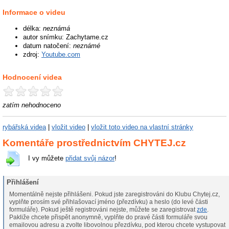
Informace o videu
délka:
neznámá
autor snímku: Zachytame.cz
datum natočení:
neznámé
zdroj:
Youtube.com
Hodnocení videa
zatím nehodnoceno
rybářská videa
|
vložit video
|
vložit toto video na vlastní stránky
Komentáře prostřednictvím CHYTEJ.cz
I vy můžete
přidat svůj názor
!
Přihlášení
Momentálně nejste přihlášeni. Pokud jste zaregistrováni do Klubu Chytej.cz,
vyplňte prosím své přihlašovací jméno (přezdívku) a heslo (do levé části
formuláře). Pokud ještě registrováni nejste, můžete se zaregistrovat
zde
.
Pakliže chcete přispět anonymně, vyplňte do pravé části formuláře svou
emailovou adresu a zvolte libovolnou přezdívku, pod kterou chcete vystupovat