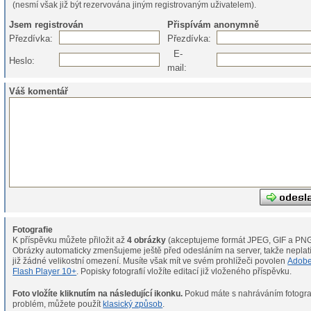
(nesmí však již být rezervována jiným registrovaným uživatelem).
Jsem registrován
Přispívám anonymně
Přezdívka:
Přezdívka:
E-
Heslo:
mail:
Váš komentář
Fotografie
K příspěvku můžete přiložit až
4 obrázky
(akceptujeme formát JPEG, GIF a PNG
Obrázky automaticky zmenšujeme ještě před odesláním na server, takže neplat
již žádné velikostní omezení. Musíte však mít ve svém prohlížeči povolen
Adob
Flash Player 10+
. Popisky fotografií vložíte editací již vloženého příspěvku.
Foto vložíte kliknutím na následující ikonku.
Pokud máte s nahráváním fotografií
problém, můžete použít
klasický způsob
.