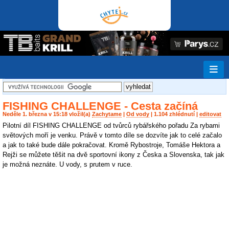
FISHING CHALLENGE - Cesta začíná
Neděle 1. března v 15:18 vložil(a)
Zachytame
|
Od vody
| 1.104 zhlédnutí |
editovat
Pilotní díl FISHING CHALLENGE od tvůrců rybářského pořadu Za rybami
světových moří je venku. Právě v tomto díle se dozvíte jak to celé začalo
a jak to také bude dále pokračovat. Kromě Rybostroje, Tomáše Hektora a
Rejži se můžete těšit na dvě sportovní ikony z Česka a Slovenska, tak jak
je možná neznáte. U vody, s prutem v ruce.