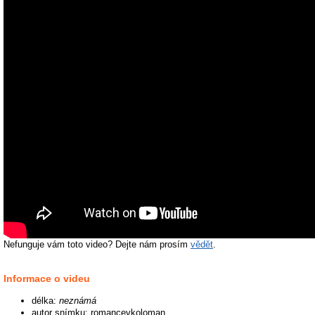
Nefunguje vám toto video? Dejte nám prosím
vědět
.
Informace o videu
délka:
neznámá
autor snímku: romancevkoloman