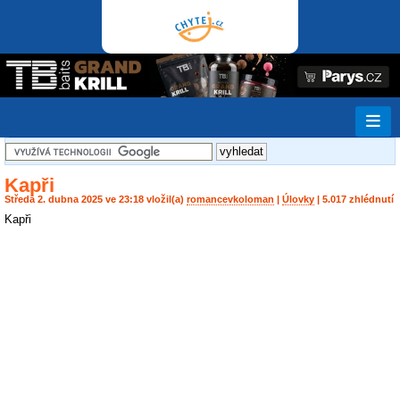
Kapři
Středa 2. dubna 2025 ve 23:18 vložil(a)
romancevkoloman
|
Úlovky
| 5.017 zhlédnutí
Kapři