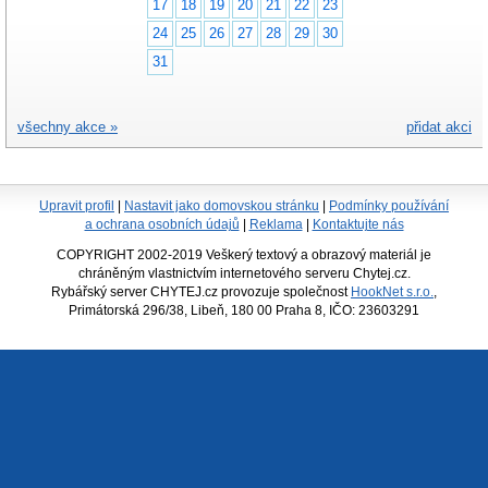
17
18
19
20
21
22
23
24
25
26
27
28
29
30
31
všechny akce »
přidat akci
Upravit profil
|
Nastavit jako domovskou stránku
|
Podmínky používání
a ochrana osobních údajů
|
Reklama
|
Kontaktujte nás
COPYRIGHT 2002-2019 Veškerý textový a obrazový materiál je
chráněným vlastnictvím internetového serveru Chytej.cz.
Rybářský server CHYTEJ.cz provozuje společnost
HookNet s.r.o.
,
Primátorská 296/38, Libeň, 180 00 Praha 8, IČO: 23603291