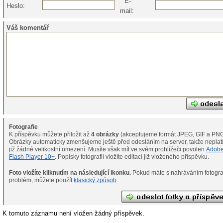
E-
Heslo:
mail:
Váš komentář
Fotografie
K příspěvku můžete přiložit až
4 obrázky
(akceptujeme formát JPEG, GIF a PNG
Obrázky automaticky zmenšujeme ještě před odesláním na server, takže neplat
již žádné velikostní omezení. Musíte však mít ve svém prohlížeči povolen
Adob
Flash Player 10+
. Popisky fotografií vložíte editací již vloženého příspěvku.
Foto vložíte kliknutím na následující ikonku.
Pokud máte s nahráváním fotografií
problém, můžete použít
klasický způsob
.
K tomuto záznamu není vložen žádný příspěvek.