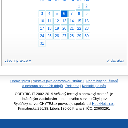
1
2
3
4
5
6
7
8
9
10
11
12
13
14
15
16
17
18
19
20
21
22
23
24
25
26
27
28
29
30
31
všechny akce »
přidat akci
Upravit profil
|
Nastavit jako domovskou stránku
|
Podmínky používání
a ochrana osobních údajů
|
Reklama
|
Kontaktujte nás
COPYRIGHT 2002-2019 Veškerý textový a obrazový materiál je
chráněným vlastnictvím internetového serveru Chytej.cz.
Rybářský server CHYTEJ.cz provozuje společnost
HookNet s.r.o.
,
Primátorská 296/38, Libeň, 180 00 Praha 8, IČO: 23603291