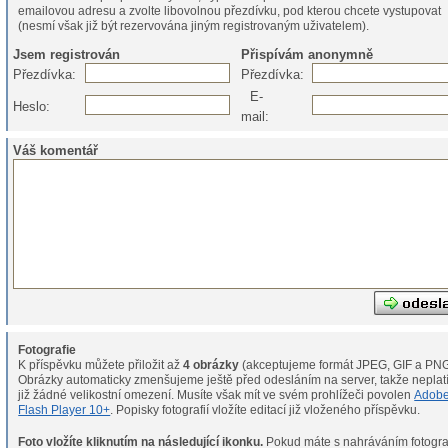
emailovou adresu a zvolte libovolnou přezdívku, pod kterou chcete vystupovat
(nesmí však již být rezervována jiným registrovaným uživatelem).
Jsem registrován
Přispívám anonymně
Přezdívka:
Přezdívka:
E-
Heslo:
mail:
Váš komentář
Fotografie
K příspěvku můžete přiložit až
4 obrázky
(akceptujeme formát JPEG, GIF a PNG
Obrázky automaticky zmenšujeme ještě před odesláním na server, takže neplat
již žádné velikostní omezení. Musíte však mít ve svém prohlížeči povolen
Adob
Flash Player 10+
. Popisky fotografií vložíte editací již vloženého příspěvku.
Foto vložíte kliknutím na následující ikonku.
Pokud máte s nahráváním fotografií