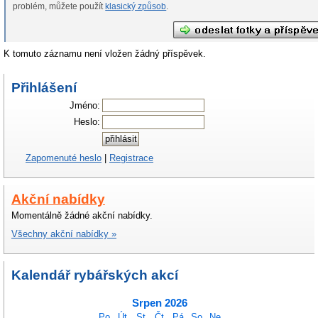
problém, můžete použít
klasický způsob
.
K tomuto záznamu není vložen žádný příspěvek.
Přihlášení
Jméno:
Heslo:
Zapomenuté heslo
|
Registrace
Akční nabídky
Momentálně žádné akční nabídky.
Všechny akční nabídky »
Kalendář rybářských akcí
Srpen 2026
Po
Út
St
Čt
Pá
So
Ne