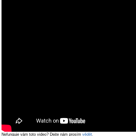
Nefunguje vám toto video? Dejte nám prosím
vědět
.