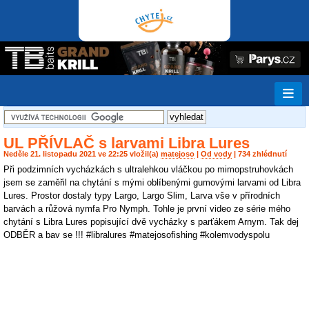
UL PŘÍVLAČ s larvami Libra Lures
Neděle 21. listopadu 2021 ve 22:25 vložil(a)
matejoso
|
Od vody
| 734 zhlédnutí
Při podzimních vycházkách s ultralehkou vláčkou po mimopstruhovkách
jsem se zaměřil na chytání s mými oblíbenými gumovými larvami od Libra
Lures. Prostor dostaly typy Largo, Largo Slim, Larva vše v přírodních
barvách a růžová nymfa Pro Nymph. Tohle je první video ze série mého
chytání s Libra Lures popisující dvě vycházky s parťákem Arnym. Tak dej
ODBĚR a bav se !!! #libralures #matejosofishing #kolemvodyspolu