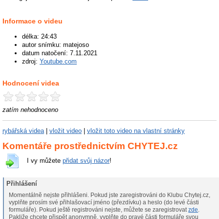
Informace o videu
délka: 24:43
autor snímku: matejoso
datum natočení: 7.11.2021
zdroj:
Youtube.com
Hodnocení videa
zatím nehodnoceno
rybářská videa
|
vložit video
|
vložit toto video na vlastní stránky
Komentáře prostřednictvím CHYTEJ.cz
I vy můžete
přidat svůj názor
!
Přihlášení
Momentálně nejste přihlášeni. Pokud jste zaregistrováni do Klubu Chytej.cz,
vyplňte prosím své přihlašovací jméno (přezdívku) a heslo (do levé části
formuláře). Pokud ještě registrováni nejste, můžete se zaregistrovat
zde
.
Pakliže chcete přispět anonymně, vyplňte do pravé části formuláře svou