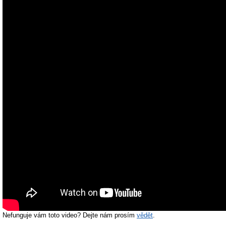
Nefunguje vám toto video? Dejte nám prosím
vědět
.