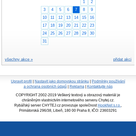
1
2
3
4
5
6
7
8
9
10
11
12
13
14
15
16
17
18
19
20
21
22
23
24
25
26
27
28
29
30
31
všechny akce »
přidat akci
Upravit profil
|
Nastavit jako domovskou stránku
|
Podmínky používání
a ochrana osobních údajů
|
Reklama
|
Kontaktujte nás
COPYRIGHT 2002-2019 Veškerý textový a obrazový materiál je
chráněným vlastnictvím internetového serveru Chytej.cz.
Rybářský server CHYTEJ.cz provozuje společnost
HookNet s.r.o.
,
Primátorská 296/38, Libeň, 180 00 Praha 8, IČO: 23603291