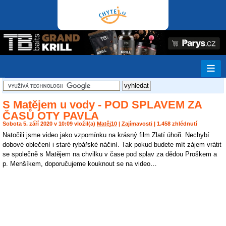
S Matějem u vody - POD SPLAVEM ZA
ČASŮ OTY PAVLA
Sobota 5. září 2020 v 10:09 vložil(a)
Matěj10
|
Zajímavosti
| 1.458 zhlédnutí
Natočili jsme video jako vzpomínku na krásný film Zlatí úhoři. Nechybí
dobové oblečení i staré rybářské náčiní. Tak pokud budete mít zájem vrátit
se společně s Matějem na chvilku v čase pod splav za dědou Proškem a
p. Menšíkem, doporučujeme kouknout se na video…