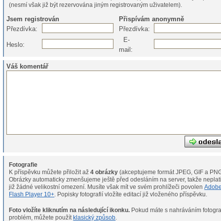
(nesmí však již být rezervována jiným registrovaným uživatelem).
Jsem registrován
Přispívám anonymně
Přezdívka:
Přezdívka:
E-
Heslo:
mail:
Váš komentář
Fotografie
K příspěvku můžete přiložit až
4 obrázky
(akceptujeme formát JPEG, GIF a PNG
Obrázky automaticky zmenšujeme ještě před odesláním na server, takže neplat
již žádné velikostní omezení. Musíte však mít ve svém prohlížeči povolen
Adob
Flash Player 10+
. Popisky fotografií vložíte editací již vloženého příspěvku.
Foto vložíte kliknutím na následující ikonku.
Pokud máte s nahráváním fotografií
problém, můžete použít
klasický způsob
.