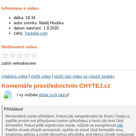
Informace o videu
délka: 19:34
autor snímku: Matěj Houška
datum natočení: 1.9.2020
zdroj:
Youtube.com
Hodnocení videa
zatím nehodnoceno
rybářská videa
|
vložit video
|
vložit toto video na vlastní stránky
Komentáře prostřednictvím CHYTEJ.cz
I vy můžete
přidat svůj názor
!
Přihlášení
Momentálně nejste přihlášeni. Pokud jste zaregistrováni do Klubu Chytej.cz,
vyplňte prosím své přihlašovací jméno (přezdívku) a heslo (do levé části
formuláře). Pokud ještě registrováni nejste, můžete se zaregistrovat
zde
.
Pakliže chcete přispět anonymně, vyplňte do pravé části formuláře svou
emailovou adresu a zvolte libovolnou přezdívku, pod kterou chcete vystupovat