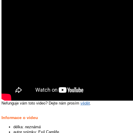
Nefunguje vám toto video? Dejte nám prosím
vědět
.
Informace o videu
délka:
neznámá
autor snímku: Exil Carplife