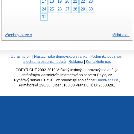
17
18
19
20
21
22
23
24
25
26
27
28
29
30
31
všechny akce »
přidat akci
Upravit profil
|
Nastavit jako domovskou stránku
|
Podmínky používání
a ochrana osobních údajů
|
Reklama
|
Kontaktujte nás
COPYRIGHT 2002-2019 Veškerý textový a obrazový materiál je
chráněným vlastnictvím internetového serveru Chytej.cz.
Rybářský server CHYTEJ.cz provozuje společnost
HookNet s.r.o.
,
Primátorská 296/38, Libeň, 180 00 Praha 8, IČO: 23603291