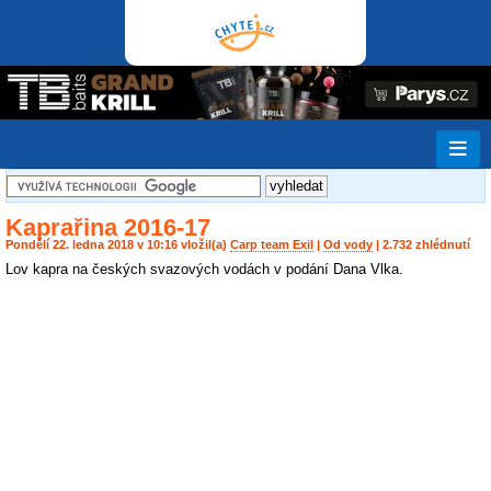
Kaprařina 2016-17
Pondělí 22. ledna 2018 v 10:16 vložil(a)
Carp team Exil
|
Od vody
| 2.732 zhlédnutí
Lov kapra na českých svazových vodách v podání Dana Vlka.