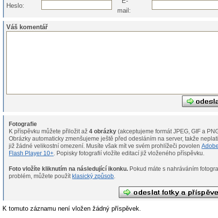
E-
Heslo:
mail:
Váš komentář
Fotografie
K příspěvku můžete přiložit až
4 obrázky
(akceptujeme formát JPEG, GIF a PNG
Obrázky automaticky zmenšujeme ještě před odesláním na server, takže neplat
již žádné velikostní omezení. Musíte však mít ve svém prohlížeči povolen
Adob
Flash Player 10+
. Popisky fotografií vložíte editací již vloženého příspěvku.
Foto vložíte kliknutím na následující ikonku.
Pokud máte s nahráváním fotografií
problém, můžete použít
klasický způsob
.
K tomuto záznamu není vložen žádný příspěvek.