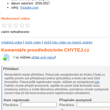
datum natočení: 2016-2017
zdroj:
Youtube.com
Hodnocení videa
zatím nehodnoceno
rybářská videa
|
vložit video
|
vložit toto video na vlastní stránky
Komentáře prostřednictvím CHYTEJ.cz
I vy můžete
přidat svůj názor
!
Přihlášení
Momentálně nejste přihlášeni. Pokud jste zaregistrováni do Klubu Chytej.cz,
vyplňte prosím své přihlašovací jméno (přezdívku) a heslo (do levé části
formuláře). Pokud ještě registrováni nejste, můžete se zaregistrovat
zde
.
Pakliže chcete přispět anonymně, vyplňte do pravé části formuláře svou
emailovou adresu a zvolte libovolnou přezdívku, pod kterou chcete vystupovat
(nesmí však již být rezervována jiným registrovaným uživatelem).
Jsem registrován
Přispívám anonymně
Přezdívka:
Přezdívka: