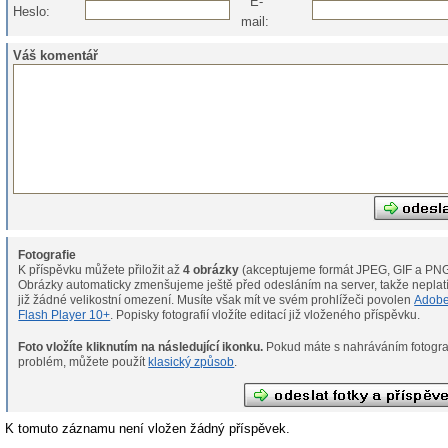
E-
Heslo:
mail:
Váš komentář
Fotografie
K příspěvku můžete přiložit až
4 obrázky
(akceptujeme formát JPEG, GIF a PNG
Obrázky automaticky zmenšujeme ještě před odesláním na server, takže neplat
již žádné velikostní omezení. Musíte však mít ve svém prohlížeči povolen
Adob
Flash Player 10+
. Popisky fotografií vložíte editací již vloženého příspěvku.
Foto vložíte kliknutím na následující ikonku.
Pokud máte s nahráváním fotografií
problém, můžete použít
klasický způsob
.
K tomuto záznamu není vložen žádný příspěvek.