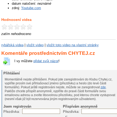
datum natočení:
neznámé
zdroj:
Youtube.com
Hodnocení videa
zatím nehodnoceno
rybářská videa
|
vložit video
|
vložit toto video na vlastní stránky
Komentáře prostřednictvím CHYTEJ.cz
I vy můžete
přidat svůj názor
!
Přihlášení
Momentálně nejste přihlášeni. Pokud jste zaregistrováni do Klubu Chytej.cz,
vyplňte prosím své přihlašovací jméno (přezdívku) a heslo (do levé části
formuláře). Pokud ještě registrováni nejste, můžete se zaregistrovat
zde
.
Pakliže chcete přispět anonymně, vyplňte do pravé části formuláře svou
emailovou adresu a zvolte libovolnou přezdívku, pod kterou chcete vystupovat
(nesmí však již být rezervována jiným registrovaným uživatelem).
Jsem registrován
Přispívám anonymně
Přezdívka:
Přezdívka: