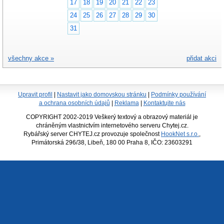
17
18
19
20
21
22
23
24
25
26
27
28
29
30
31
všechny akce »
přidat akci
Upravit profil
|
Nastavit jako domovskou stránku
|
Podmínky používání
a ochrana osobních údajů
|
Reklama
|
Kontaktujte nás
COPYRIGHT 2002-2019 Veškerý textový a obrazový materiál je
chráněným vlastnictvím internetového serveru Chytej.cz.
Rybářský server CHYTEJ.cz provozuje společnost
HookNet s.r.o.
,
Primátorská 296/38, Libeň, 180 00 Praha 8, IČO: 23603291