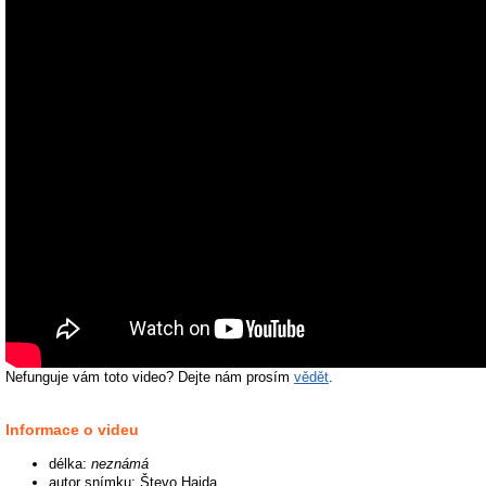
Nefunguje vám toto video? Dejte nám prosím
vědět
.
Informace o videu
délka:
neznámá
autor snímku: Števo Hajda