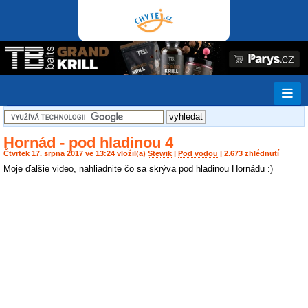
Hornád - pod hladinou 4
Čtvrtek 17. srpna 2017 ve 13:24 vložil(a)
Stewik
|
Pod vodou
| 2.673 zhlédnutí
Moje ďalšie video, nahliadnite čo sa skrýva pod hladinou Hornádu :)