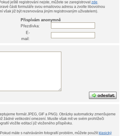
přezdívku) a heslo (do levé části formuláře). Pokud ještě registrováni nejste, můžete se zaregistrovat
zde
.
pravé části formuláře svou emailovou adresu a zvolte libovolnou
í však již být rezervována jiným registrovaným uživatelem).
Přispívám anonymně
Přezdívka:
E-
mail:
eptujeme formát JPEG, GIF a PNG).
Obrázky automaticky zmenšujeme
omezení. Musíte však mít ve svém prohlížeči
tografií vložíte editací již vloženého příspěvku.
Pokud máte s nahráváním fotografií problém, můžete použít
klasický