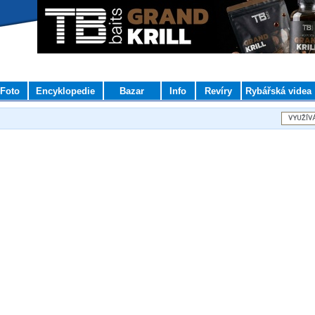
Foto
Encyklopedie
Bazar
Info
Revíry
Rybářská videa