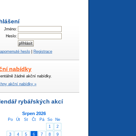
hlášení
Jméno:
Heslo:
apomenuté heslo
|
Registrace
ční nabídky
ntálně žádné akční nabídky.
hny akční nabídky »
lendář rybářských akcí
Srpen 2026
Po
Út
St
Čt
Pá
So
Ne
1
2
3
4
5
6
7
8
9