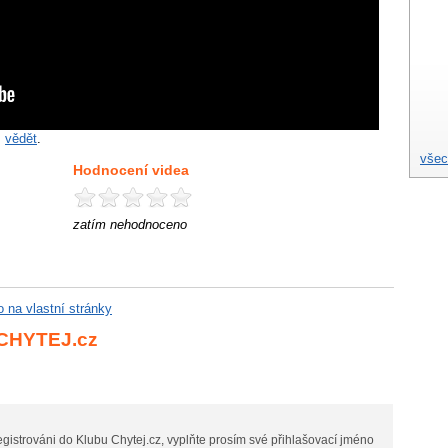
m
vědět
.
všec
Hodnocení videa
zatím nehodnoceno
eo na vlastní stránky
 CHYTEJ.cz
gistrováni do Klubu Chytej.cz, vyplňte prosím své přihlašovací jméno