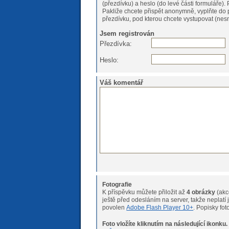
(
Pakliže chcete přispět anonymně, vyplňte do 
přezdívku, pod kterou chcete vystupovat (nesm
Jsem registrován
Přezdívka:
Heslo:
Váš komentář
Fotografie
K příspěvku můžete přiložit až
4 obrázky
(akc
ještě před odesláním na server, takže neplatí již žádné velikostní 
povolen
Adobe Flash Player 10+
. Popisky fo
Foto vložíte kliknutím na následující ikonku.