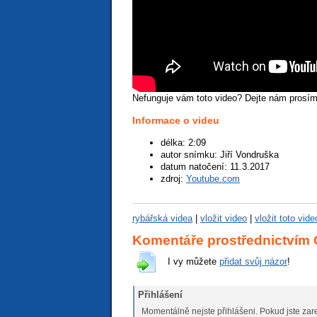
Nefunguje vám toto video? Dejte nám prosí
Informace o videu
špatné video
podprůměrné
průměrné video
nadprůměrné
vynikající video
délka: 2:09
autor snímku: Jiří Vondruška
datum natočení: 11.3.2017
zdroj:
Youtube.com
rybářská videa
|
vložit video
|
vložit toto vid
Komentáře prostřednictvím
I vy můžete
přidat svůj názor
!
Přihlášení
Momentálně nejste přihlášeni. Pokud jste zare