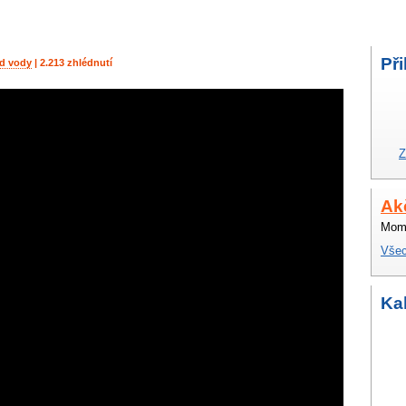
Při
d vody
| 2.213 zhlédnutí
Z
Ak
Mome
Všec
Ka