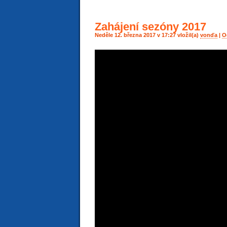
Zahájení sezóny 2017
Neděle 12. března 2017 v 17:27 vložil(a)
vonďa
|
O