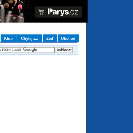
Klub
Chytej.cz
Zeď
Obchod