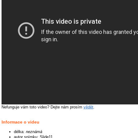
Nefunguje vám toto video? Dejte nám prosím
vědět
.
Informace o videu
délka:
neznámá
autor snímku: Slide11