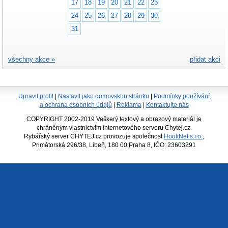
17
18
19
20
21
22
23
24
25
26
27
28
29
30
31
všechny akce »
přidat akci
Upravit profil
|
Nastavit jako domovskou stránku
|
Podmínky používání
a ochrana osobních údajů
|
Reklama
|
Kontaktujte nás
COPYRIGHT 2002-2019 Veškerý textový a obrazový materiál je
chráněným vlastnictvím internetového serveru Chytej.cz.
Rybářský server CHYTEJ.cz provozuje společnost
HookNet s.r.o.
,
Primátorská 296/38, Libeň, 180 00 Praha 8, IČO: 23603291