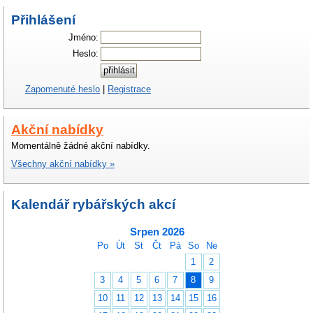
Přihlášení
Jméno:
Heslo:
Zapomenuté heslo
|
Registrace
Akční nabídky
Momentálně žádné akční nabídky.
Všechny akční nabídky »
Kalendář rybářských akcí
Srpen 2026
Po
Út
St
Čt
Pá
So
Ne
1
2
3
4
5
6
7
8
9
10
11
12
13
14
15
16