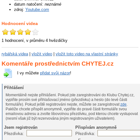
datum natočení:
neznámé
zdroj:
Youtube.com
Hodnocení videa
1 hodnocení, v průměru
4
hvězdičky
rybářská videa
|
vložit video
|
vložit toto video na vlastní stránky
Komentáře prostřednictvím CHYTEJ.cz
I vy můžete
přidat svůj názor
!
Přihlášení
Momentálně nejste přihlášeni. Pokud jste zaregistrováni do Klubu Chytej.cz,
vyplňte prosím své přihlašovací jméno (přezdívku) a heslo (do levé části
formuláře). Pokud ještě registrováni nejste, můžete se zaregistrovat
zde
.
Pakliže chcete přispět anonymně, vyplňte do pravé části formuláře svou
emailovou adresu a zvolte libovolnou přezdívku, pod kterou chcete vystupovat
(nesmí však již být rezervována jiným registrovaným uživatelem).
Jsem registrován
Přispívám anonymně
Přezdívka:
Přezdívka: