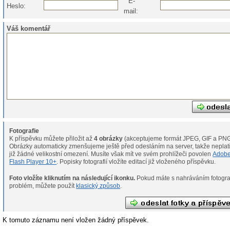
E-
Heslo:
mail:
Váš komentář
Fotografie
K příspěvku můžete přiložit až
4 obrázky
(akceptujeme formát JPEG, GIF a PNG
Obrázky automaticky zmenšujeme ještě před odesláním na server, takže neplat
již žádné velikostní omezení. Musíte však mít ve svém prohlížeči povolen
Adob
Flash Player 10+
. Popisky fotografií vložíte editací již vloženého příspěvku.
Foto vložíte kliknutím na následující ikonku.
Pokud máte s nahráváním fotografií
problém, můžete použít
klasický způsob
.
K tomuto záznamu není vložen žádný příspěvek.