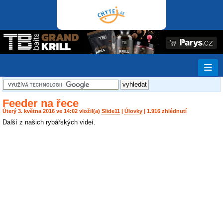
Feeder na řece
Úterý 3. května 2016 ve 14:02 vložil(a)
Slide11
|
Úlovky
| 1.916 zhlédnutí
Další z našich rybářských videí.