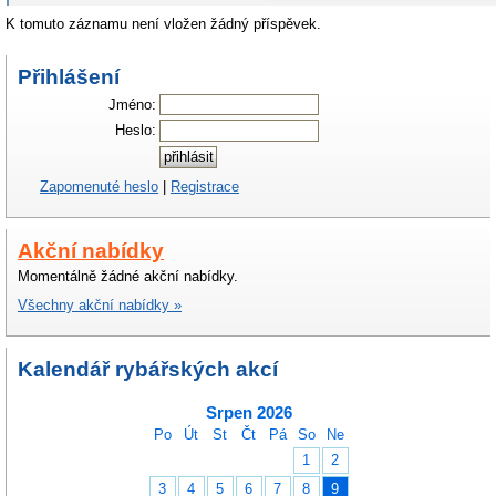
K tomuto záznamu není vložen žádný příspěvek.
Přihlášení
Jméno:
Heslo:
Zapomenuté heslo
|
Registrace
Akční nabídky
Momentálně žádné akční nabídky.
Všechny akční nabídky »
Kalendář rybářských akcí
Srpen 2026
Po
Út
St
Čt
Pá
So
Ne
1
2
3
4
5
6
7
8
9