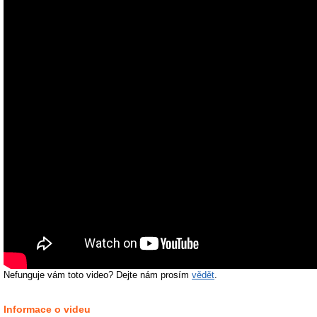
Nefunguje vám toto video? Dejte nám prosím
vědět
.
Informace o videu