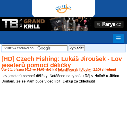
[HD] Czech Fishing: Lukáš Jiroušek - Lov
jeseterů pomocí děličky
Úterý 1. března 2016 ve 14:06 vložil(a)
lukasjirousek
|
Úlovky
| 2.106 zhlédnutí
Lov jeseterů pomocí děličky. Natáčeno na rybníku Ráj v Holíně u Jičína.
Doufám, že se Vám bude video líbit. Děkuji za zhlédnutí!