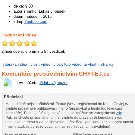
délka: 9:30
autor snímku: Lukáš Jiroušek
datum natočení: 2015
zdroj:
Youtube.com
Hodnocení videa
2 hodnocení, v průměru
5
hvězdiček
rybářská videa
|
vložit video
|
vložit toto video na vlastní stránky
Komentáře prostřednictvím CHYTEJ.cz
I vy můžete
přidat svůj názor
!
Přihlášení
Momentálně nejste přihlášeni. Pokud jste zaregistrováni do Klubu Chytej.cz,
vyplňte prosím své přihlašovací jméno (přezdívku) a heslo (do levé části
formuláře). Pokud ještě registrováni nejste, můžete se zaregistrovat
zde
.
Pakliže chcete přispět anonymně, vyplňte do pravé části formuláře svou
emailovou adresu a zvolte libovolnou přezdívku, pod kterou chcete vystupovat
(nesmí však již být rezervována jiným registrovaným uživatelem).