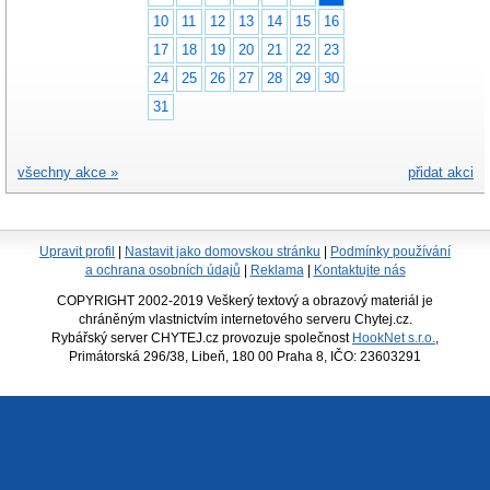
10
11
12
13
14
15
16
17
18
19
20
21
22
23
24
25
26
27
28
29
30
31
všechny akce »
přidat akci
Upravit profil
|
Nastavit jako domovskou stránku
|
Podmínky používání
a ochrana osobních údajů
|
Reklama
|
Kontaktujte nás
COPYRIGHT 2002-2019 Veškerý textový a obrazový materiál je
chráněným vlastnictvím internetového serveru Chytej.cz.
Rybářský server CHYTEJ.cz provozuje společnost
HookNet s.r.o.
,
Primátorská 296/38, Libeň, 180 00 Praha 8, IČO: 23603291