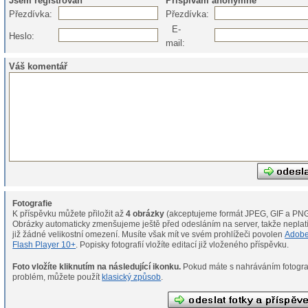
Jsem registrován
Přispívám anonymně
Přezdívka:
Přezdívka:
E-
Heslo:
mail:
Váš komentář
Fotografie
K příspěvku můžete přiložit až
4 obrázky
(akceptujeme formát JPEG, GIF a PNG
Obrázky automaticky zmenšujeme ještě před odesláním na server, takže neplat
již žádné velikostní omezení. Musíte však mít ve svém prohlížeči povolen
Adob
Flash Player 10+
. Popisky fotografií vložíte editací již vloženého příspěvku.
Foto vložíte kliknutím na následující ikonku.
Pokud máte s nahráváním fotografií
problém, můžete použít
klasický způsob
.