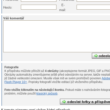
E-
Heslo:
mail:
Váš komentář
Fotografie
K příspěvku můžete přiložit až
4 obrázky
(akceptujeme formát JPEG, GIF a PNG
Obrázky automaticky zmenšujeme ještě před odesláním na server, takže neplat
již žádné velikostní omezení. Musíte však mít ve svém prohlížeči povolen
Adob
Flash Player 10+
. Popisky fotografií vložíte editací již vloženého příspěvku.
Foto vložíte kliknutím na následující ikonku.
Pokud máte s nahráváním fotografií
problém, můžete použít
klasický způsob
.
K tomuto záznamu není vložen žádný příspěvek.