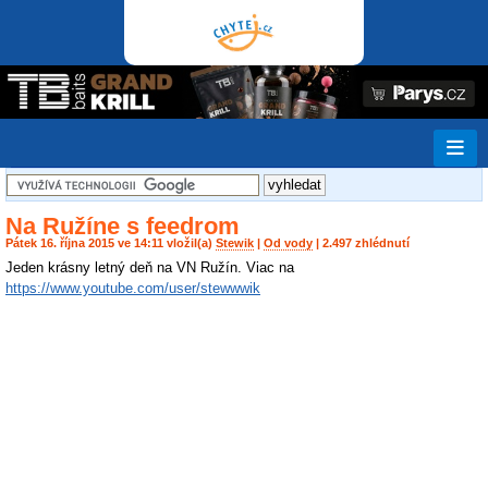
Na Ružíne s feedrom
Pátek 16. října 2015 ve 14:11 vložil(a)
Stewik
|
Od vody
| 2.497 zhlédnutí
Jeden krásny letný deň na VN Ružín. Viac na
https://www.youtube.com/user/stewwwik