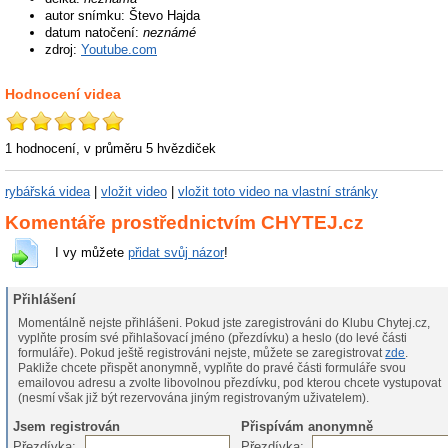
autor snímku: Števo Hajda
datum natočení:
neznámé
zdroj:
Youtube.com
Hodnocení videa
1 hodnocení, v průměru
5
hvězdiček
rybářská videa
|
vložit video
|
vložit toto video na vlastní stránky
Komentáře prostřednictvím CHYTEJ.cz
I vy můžete
přidat svůj názor
!
Přihlášení
Momentálně nejste přihlášeni. Pokud jste zaregistrováni do Klubu Chytej.cz,
vyplňte prosím své přihlašovací jméno (přezdívku) a heslo (do levé části
formuláře). Pokud ještě registrováni nejste, můžete se zaregistrovat
zde
.
Pakliže chcete přispět anonymně, vyplňte do pravé části formuláře svou
emailovou adresu a zvolte libovolnou přezdívku, pod kterou chcete vystupovat
(nesmí však již být rezervována jiným registrovaným uživatelem).
Jsem registrován
Přispívám anonymně
Přezdívka:
Přezdívka: