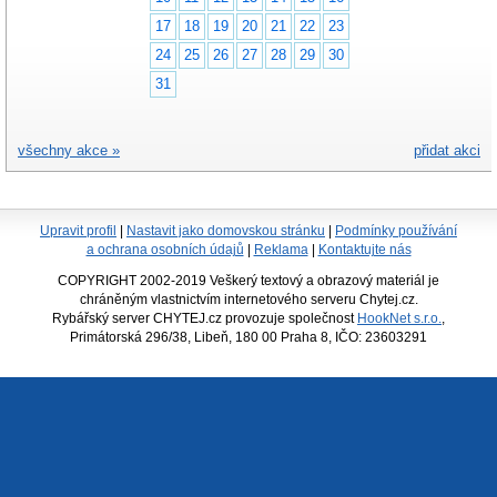
17
18
19
20
21
22
23
24
25
26
27
28
29
30
31
všechny akce »
přidat akci
Upravit profil
|
Nastavit jako domovskou stránku
|
Podmínky používání
a ochrana osobních údajů
|
Reklama
|
Kontaktujte nás
COPYRIGHT 2002-2019 Veškerý textový a obrazový materiál je
chráněným vlastnictvím internetového serveru Chytej.cz.
Rybářský server CHYTEJ.cz provozuje společnost
HookNet s.r.o.
,
Primátorská 296/38, Libeň, 180 00 Praha 8, IČO: 23603291