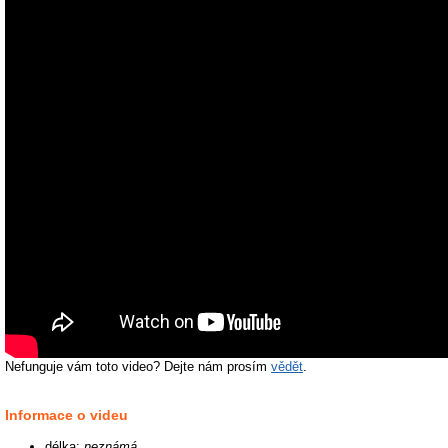
Nefunguje vám toto video? Dejte nám prosím
vědět
.
Informace o videu
délka:
neznámá