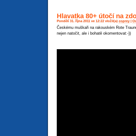
Hlavatka 80+ útočí na z
Pondělí 31. října 2011 ve 12:22 vložil(a)
osprey
|
O
Českému muškaři na rakouském Rote Traunu z
nejen natočit, ale i bohatě okomentovat:-))