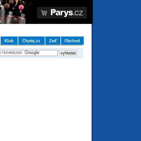
Klub
Chytej.cz
Zeď
Obchod