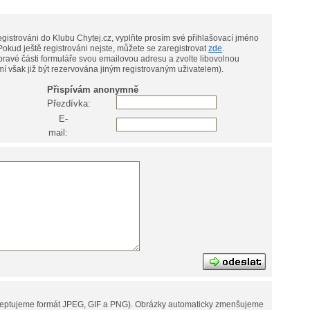
gistrováni do Klubu Chytej.cz, vyplňte prosím své přihlašovací jméno
přezdívku) a heslo (do levé části formuláře). Pokud ještě registrováni nejste, můžete se zaregistrovat
zde
.
pravé části formuláře svou emailovou adresu a zvolte libovolnou
í však již být rezervována jiným registrovaným uživatelem).
Přispívám anonymně
Přezdívka:
E-
mail:
eptujeme formát JPEG, GIF a PNG).
Obrázky automaticky zmenšujeme