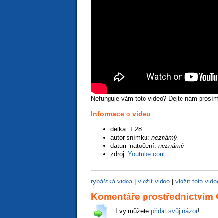
Nefunguje vám toto video? Dejte nám prosí
Informace o videu
špatné video
podprůměrné
průměrné video
nadprůměrné
vynikající video
délka: 1:28
autor snímku:
neznámý
datum natočení:
neznámé
zdroj:
Youtube.com
rybářská videa
|
vložit video
|
vložit toto vid
Komentáře prostřednictvím
I vy můžete
přidat svůj názor
!