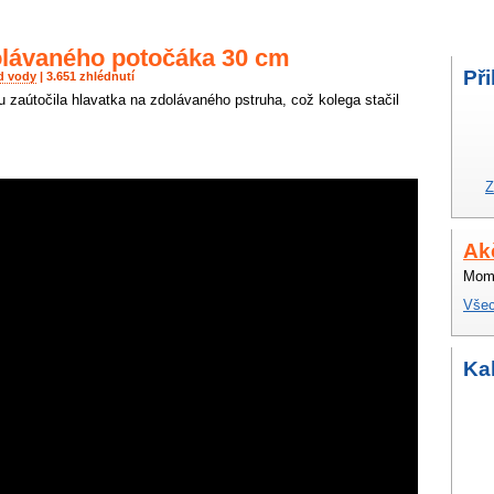
dolávaného potočáka 30 cm
Při
d vody
| 3.651 zhlédnutí
aútočila hlavatka na zdolávaného pstruha, což kolega stačil
Z
Ak
Mome
Všec
Ka