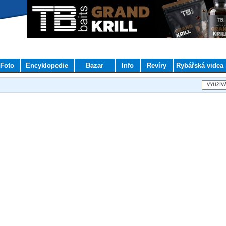
Foto
Encyklopedie
Bazar
Info
Revíry
Rybářská videa