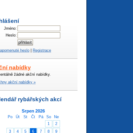
hlášení
Jméno:
Heslo:
apomenuté heslo
|
Registrace
ční nabídky
ntálně žádné akční nabídky.
hny akční nabídky »
lendář rybářských akcí
Srpen 2026
Po
Út
St
Čt
Pá
So
Ne
1
2
3
4
5
6
7
8
9