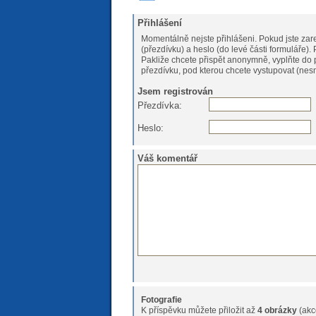
Přihlášení
Momentálně nejste přihlášeni. Pokud jste zare
(
Pakliže chcete přispět anonymně, vyplňte do 
přezdívku, pod kterou chcete vystupovat (nesm
Jsem registrován
Přezdívka:
Heslo:
Váš komentář
Fotografie
K příspěvku můžete přiložit až
4 obrázky
(akc