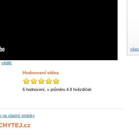
všec
m
vědět
.
Hodnocení videa
6 hodnocení, v průměru
4.8
hvězdiček
eo na vlastní stránky
 CHYTEJ.cz