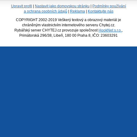
Upravit profil
|
Nastavit jako domovskou stránku
|
Podmínky používání
a ochrana osobních údajů
|
Reklama
|
Kontaktujte nás
COPYRIGHT 2002-2019 Veškerý textový a obrazový materiál je
chráněným vlastnictvím internetového serveru Chytej.cz.
Rybářský server CHYTEJ.cz provozuje společnost
HookNet s.r.o.
,
Primátorská 296/38, Libeň, 180 00 Praha 8, IČO: 23603291