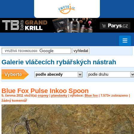
Galerie vláčecích rybářských nástrah
podle abecedy
podle druhu
Blue Fox Pulse Inkoo Spoon
5. června 2011 vložil(a)
osprey
|
plandavky
| výrobce:
Blue fox
| 7.573× zobrazeno |
žádný komentář