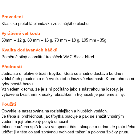
Provedení
Klasická protáhlá plandavka ze silnějšího plechu.
Vyráběné velikosti
50mm – 12 g, 60 mm – 16 g, 70 mm – 18 g, 105 mm - 35g
Kvalita dodávaných háčků
Poměrně silný a kvalitní trojháček VMC Black Nikel.
Přednosti
Jedná se o relativně těžší třpytku, která se snadno dostává ke dnu i
v hlubších proudech a má vynikající odhozové vlastnosti. Krom toho na ni
ryby prostě berou.
Vzhledem k tomu, že je s ní počítáno jako s nástrahou na lososy, je
vybavena kvalitními kroužky, obratlíkem i trojháček je poměrně silný.
Použití
Obvykle je nasazována na rozlehlejších a hlubších vodách.
Je třeba si prohlédnout, jak třpytka pracuje a pak se snažit vhodným
vedením její přirozený pohyb umocnit.
Inkoo je určena spíš k lovu ve spodní části sloupce a u dna. Je proto třeba
udržet ji v této oblasti správnou rychlostí tažení a polohou špičky prutu.