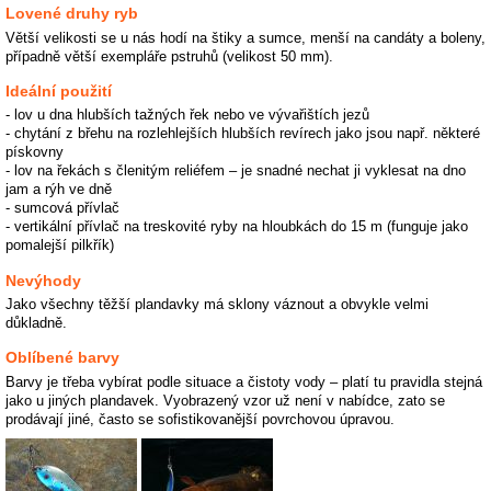
Lovené druhy ryb
Větší velikosti se u nás hodí na štiky a sumce, menší na candáty a boleny,
případně větší exempláře pstruhů (velikost 50 mm).
Ideální použití
- lov u dna hlubších tažných řek nebo ve vývařištích jezů
- chytání z břehu na rozlehlejších hlubších revírech jako jsou např. některé
pískovny
- lov na řekách s členitým reliéfem – je snadné nechat ji vyklesat na dno
jam a rýh ve dně
- sumcová přívlač
- vertikální přívlač na treskovité ryby na hloubkách do 15 m (funguje jako
pomalejší pilkřík)
Nevýhody
Jako všechny těžší plandavky má sklony váznout a obvykle velmi
důkladně.
Oblíbené barvy
Barvy je třeba vybírat podle situace a čistoty vody – platí tu pravidla stejná
jako u jiných plandavek. Vyobrazený vzor už není v nabídce, zato se
prodávají jiné, často se sofistikovanější povrchovou úpravou.