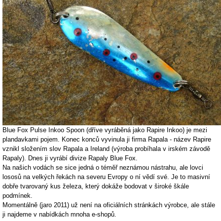
Blue Fox Pulse Inkoo Spoon (dříve vyráběná jako Rapire Inkoo) je mezi
plandavkami pojem. Konec konců vyvinula ji firma Rapala - název Rapire
vznikl složením slov Rapala a Ireland (výroba probíhala v irském závodě
Rapaly). Dnes ji vyrábí divize Rapaly Blue Fox.
Na našich vodách se sice jedná o téměř neznámou nástrahu, ale lovci
lososů na velkých řekách na severu Evropy o ní vědí své. Je to masivní
dobře tvarovaný kus železa, který dokáže bodovat v široké škále
podmínek.
Momentálně (jaro 2011) už není na oficiálních stránkách výrobce, ale stále
ji najdeme v nabídkách mnoha e-shopů.