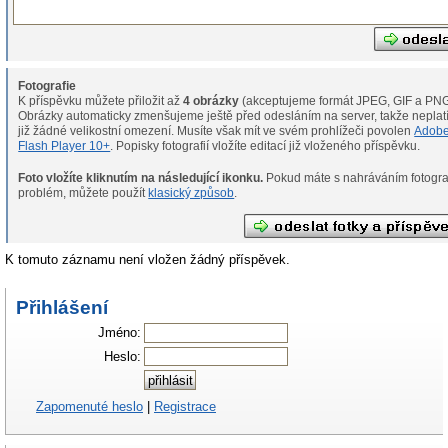
Fotografie
K příspěvku můžete přiložit až
4 obrázky
(akceptujeme formát JPEG, GIF a PNG
Obrázky automaticky zmenšujeme ještě před odesláním na server, takže neplat
již žádné velikostní omezení. Musíte však mít ve svém prohlížeči povolen
Adob
Flash Player 10+
. Popisky fotografií vložíte editací již vloženého příspěvku.
Foto vložíte kliknutím na následující ikonku.
Pokud máte s nahráváním fotografií
problém, můžete použít
klasický způsob
.
K tomuto záznamu není vložen žádný příspěvek.
Přihlášení
Jméno:
Heslo:
Zapomenuté heslo
|
Registrace