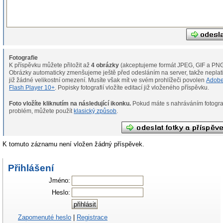
Fotografie
K příspěvku můžete přiložit až
4 obrázky
(akceptujeme formát JPEG, GIF a PNG
Obrázky automaticky zmenšujeme ještě před odesláním na server, takže neplat
již žádné velikostní omezení. Musíte však mít ve svém prohlížeči povolen
Adob
Flash Player 10+
. Popisky fotografií vložíte editací již vloženého příspěvku.
Foto vložíte kliknutím na následující ikonku.
Pokud máte s nahráváním fotografií
problém, můžete použít
klasický způsob
.
K tomuto záznamu není vložen žádný příspěvek.
Přihlášení
Jméno:
Heslo:
Zapomenuté heslo
|
Registrace