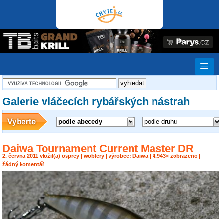
Galerie vláčecích rybářských nástrah
podle abecedy
podle druhu
Daiwa Tournament Current Master DR
2. června 2011 vložil(a)
osprey
|
woblery
| výrobce:
Daiwa
| 4.943× zobrazeno |
žádný komentář