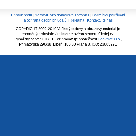
Upravit profil
|
Nastavit jako domovskou stránku
|
Podmínky používání
a ochrana osobních údajů
|
Reklama
|
Kontaktujte nás
COPYRIGHT 2002-2019 Veškerý textový a obrazový materiál je
chráněným vlastnictvím internetového serveru Chytej.cz.
Rybářský server CHYTEJ.cz provozuje společnost
HookNet s.r.o.
,
Primátorská 296/38, Libeň, 180 00 Praha 8, IČO: 23603291