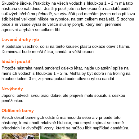
Skutečně široké. Prakticky na všech vodách s hloubkou 1 – 2 m má tato
nástraha co nabídnout. Jestli ji použijete na lov okounů a candátů podél
suťových břehů na přehradě, ve vývařišti pod menším jezem nebo při lovu
štik běžné velikosti někde na rybníce, na tom celkem nezáleží. S trochou
péče z ní všude vyrazíte velice slušný pohyb, který není přehnaně
agresivní a rybám se celkem líbí.
Lovené druhy ryb
V podstatě všechno, co si na tento kousek plastu dokáže otevřít tlamu.
Dominovat bude menší štika, candát a větší okouni.
Ideální použití
Protože nástraha nemá tendenci daleko létat, najde uplatnění spíše na
menších vodách s hloubkou 1 – 2 m. Mohla by být dobrá i na trolling na
hloubce kolem 3 m, zejména pokud bude cílovou rybou candát.
Nevýhody
Japonci odvedli svou práci dobře, ale projevili málo soucitu s českou
peněženkou.
Oblíbené barvy
Všech deset barevných odstínů má něco do sebe a v případě této
nástrahy, která chodí relativně hluboko, má smysl zajímat se kromě
přírodních i o divočejší vzory, které se můžou líbit například candátům.