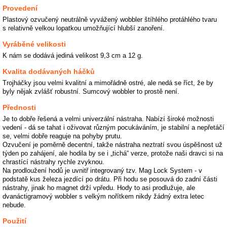
Provedení
Plastový ozvučený neutrálně vyvážený wobbler štíhlého protáhlého tvaru
s relativně velkou lopatkou umožňující hlubší zanoření.
Vyráběné velikosti
K nám se dodává jediná velikost 9,3 cm a 12 g.
Kvalita dodávaných háčků
Trojháčky jsou velmi kvalitní a mimořádně ostré, ale nedá se říct, že by
byly nějak zvlášť robustní. Sumcový wobbler to prostě není.
Přednosti
Je to dobře řešená a velmi univerzální nástraha. Nabízí široké možnosti
vedení - dá se tahat i oživovat různým pocukáváním, je stabilní a nepřetáčí
se, velmi dobře reaguje na pohyby prutu.
Ozvučení je poměrně decentní, takže nástraha neztratí svou úspěšnost už
týden po zahájení, ale hodila by se i „tichá“ verze, protože naši dravci si na
chrastící nástrahy rychle zvyknou.
Na prodloužení hodů je uvnitř integrovaný tzv. Mag Lock System - v
podstatě kus železa jezdící po drátu. Při hodu se posouvá do zadní části
nástrahy, jinak ho magnet drží vpředu. Hody to asi prodlužuje, ale
dvanáctigramový wobbler s velkým nořítkem nikdy žádný extra letec
nebude.
Použití