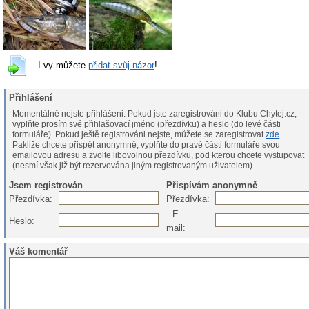
I vy můžete
přidat svůj názor
!
Přihlášení
Momentálně nejste přihlášeni. Pokud jste zaregistrováni do Klubu Chytej.cz,
vyplňte prosím své přihlašovací jméno (přezdívku) a heslo (do levé části
formuláře). Pokud ještě registrováni nejste, můžete se zaregistrovat
zde
.
Pakliže chcete přispět anonymně, vyplňte do pravé části formuláře svou
emailovou adresu a zvolte libovolnou přezdívku, pod kterou chcete vystupovat
(nesmí však již být rezervována jiným registrovaným uživatelem).
Jsem registrován
Přispívám anonymně
Přezdívka:
Přezdívka:
E-
Heslo:
mail:
Váš komentář