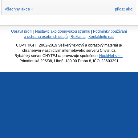
všechny akce »
přidat akci
Upravit profil
|
Nastavit jako domovskou stránku
|
Podmínky používání
a ochrana osobních údajů
|
Reklama
|
Kontaktujte nás
COPYRIGHT 2002-2019 Veškerý textový a obrazový materiál je
chráněným vlastnictvím internetového serveru Chytej.cz.
Rybářský server CHYTEJ.cz provozuje společnost
HookNet s.r.o.
,
Primátorská 296/38, Libeň, 180 00 Praha 8, IČO: 23603291