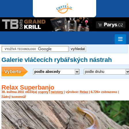
Galerie vláčecích rybářských nástrah
podle abecedy
podle druhu
Relax Superbanjo
30. května 2011 vložil(a)
osprey
|
twistery
| výrobce:
Relax
| 6.726× zobrazeno |
žádný komentář