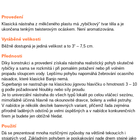
Provedení
Klasická nástraha z měkčeného plastu má „rybičkový“ tvar těla a je
ukončena tenkým twisterovým ocáskem. Není aromatizována.
Vyráběné velikosti
Běžně dostupná je jediná velikost a to 3“ – 7,5 cm.
Přednosti
Díky konstrukci a provedení získala nástraha realistický pohyb skutečné
rybičky a sama se rozkmitá i při pomalém potažení nebo při volném
propadu sloupcem vody. Lepšímu pohybu napomáhá žebrování ocasního
násadce, které klasické Banjo nemá.
Superbanjo se nastražuje na klasickou jigovou hlavičku o hmotnosti 3 – 10
g podle požadované hloubky nebo síly proudu.
Je to univerzální nástraha do všech typů lokalit po celou vláčecí sezónu,
mimořádně účinná hlavně na okounovité dravce, boleny a velké pstruhy.
V nabídce je několik desítek barevných variant, přičemž řada zejména
přírodně laděných odstínů je velmi úspěšných a v nabídce konkurenčních
firem je budete jen obtížně hledat.
Použití
Dá se prezentovat mnoha rozličnými způsoby na většině tekoucích i
stojatých vod. Základním pohybem je poskakování nade dnem stejné jako