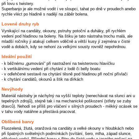
při lovu s twistery.
Superbanjo je ale možné vodit i ve sloupci, tahat po dně v proudech anebo
rychle vléct po hladině s nadějí na záběr bolena.
Lovené druhy ryb
Vynikající na candáty, okouny, pstruhy potoční a duháky, při rychlém
vedení pod hladinou na boleny. Na štiku je tato nástraha trochu malá, ale
mladší ročníky ji atakují celkem vděčně a větší kusy jí zejména v čisté
vodě a dobách, kdy se nehoní za velkými sousty rovněž nepohrdnou.
Ideální použití
- k běžnému „gumování“ při nastražení na twisterovou hlavičku
- k vertikálnímu vedení při chytání z lodě či belly boatu
- v odlehčené sestavě na chytání těsně pod hladinou při noční přívlači
- k chytání candátů, okounů a štik na dírkách
Nevýhody
Materiál nástrahy je náchylný na vyšší teploty (nenechávat na slunci ani u
tepelných zdrojů), stejně tak i na mechanické poškození (střety se zuby
dravců). Nehodí se příliš pro vláčení v silných proudech - měkký ocásek se
v tahu vody natáhne a přestává pracovat.
Oblíbené barvy
Fluozelená, žlutá, oranžová na candáty a velké okouny v hloubkách nebo
při špatných světelných podmínkách (svítání, šero, mlha, západ slunce,
přikalená voda). Přírodní barvy s flitry do čisté vody a jasného počasí na