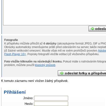
Fotografie
K příspěvku můžete přiložit až
4 obrázky
(akceptujeme formát JPEG, GIF a PNG
Obrázky automaticky zmenšujeme ještě před odesláním na server, takže neplat
již žádné velikostní omezení. Musíte však mít ve svém prohlížeči povolen
Adob
Flash Player 10+
. Popisky fotografií vložíte editací již vloženého příspěvku.
Foto vložíte kliknutím na následující ikonku.
Pokud máte s nahráváním fotografií
problém, můžete použít
klasický způsob
.
K tomuto záznamu není vložen žádný příspěvek.
Přihlášení
Jméno:
Heslo: