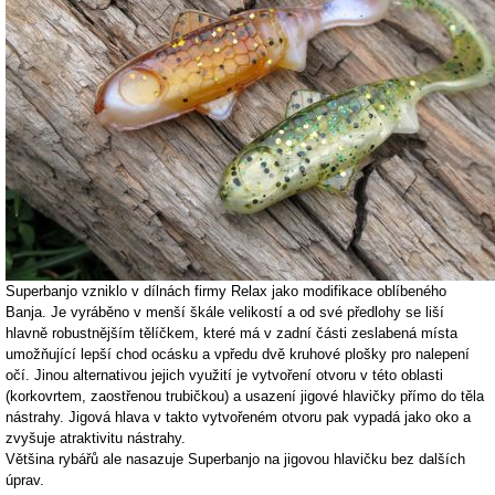
Superbanjo vzniklo v dílnách firmy Relax jako modifikace oblíbeného
Banja. Je vyráběno v menší škále velikostí a od své předlohy se liší
hlavně robustnějším tělíčkem, které má v zadní části zeslabená místa
umožňující lepší chod ocásku a vpředu dvě kruhové plošky pro nalepení
očí. Jinou alternativou jejich využití je vytvoření otvoru v této oblasti
(korkovrtem, zaostřenou trubičkou) a usazení jigové hlavičky přímo do těla
nástrahy. Jigová hlava v takto vytvořeném otvoru pak vypadá jako oko a
zvyšuje atraktivitu nástrahy.
Většina rybářů ale nasazuje Superbanjo na jigovou hlavičku bez dalších
úprav.