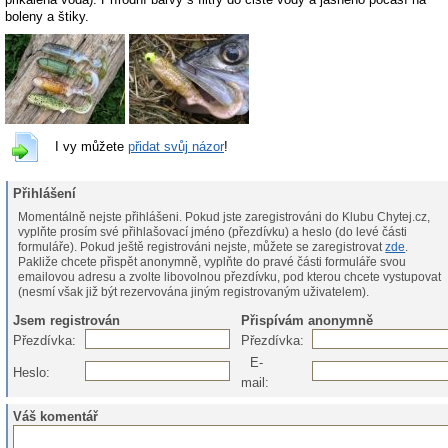
boleny a štiky.
I vy můžete
přidat svůj názor
!
Přihlášení
Momentálně nejste přihlášeni. Pokud jste zaregistrováni do Klubu Chytej.cz,
vyplňte prosím své přihlašovací jméno (přezdívku) a heslo (do levé části
formuláře). Pokud ještě registrováni nejste, můžete se zaregistrovat
zde
.
Pakliže chcete přispět anonymně, vyplňte do pravé části formuláře svou
emailovou adresu a zvolte libovolnou přezdívku, pod kterou chcete vystupovat
(nesmí však již být rezervována jiným registrovaným uživatelem).
Jsem registrován
Přispívám anonymně
Přezdívka:
Přezdívka:
E-
Heslo:
mail:
Váš komentář