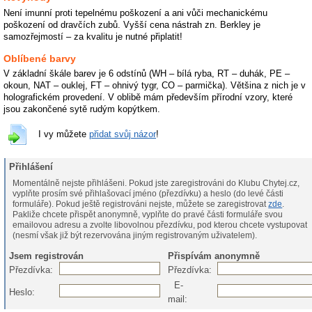
Není imunní proti tepelnému poškození a ani vůči mechanickému
poškození od dravčích zubů. Vyšší cena nástrah zn. Berkley je
samozřejmostí – za kvalitu je nutné připlatit!
Oblíbené barvy
V základní škále barev je 6 odstínů (WH – bílá ryba, RT – duhák, PE –
okoun, NAT – ouklej, FT – ohnivý tygr, CO – parmička). Většina z nich je v
holografickém provedení. V oblibě mám především přírodní vzory, které
jsou zakončené sytě rudým kopýtkem.
I vy můžete
přidat svůj názor
!
Přihlášení
Momentálně nejste přihlášeni. Pokud jste zaregistrováni do Klubu Chytej.cz,
vyplňte prosím své přihlašovací jméno (přezdívku) a heslo (do levé části
formuláře). Pokud ještě registrováni nejste, můžete se zaregistrovat
zde
.
Pakliže chcete přispět anonymně, vyplňte do pravé části formuláře svou
emailovou adresu a zvolte libovolnou přezdívku, pod kterou chcete vystupovat
(nesmí však již být rezervována jiným registrovaným uživatelem).
Jsem registrován
Přispívám anonymně
Přezdívka:
Přezdívka:
E-
Heslo:
mail: