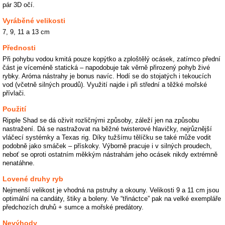
pár 3D očí.
Vyráběné velikosti
7, 9, 11 a 13 cm
Přednosti
Při pohybu vodou kmitá pouze kopýtko a zploštělý ocásek, zatímco přední
část je víceméně statická – napodobuje tak věrně přirozený pohyb živé
rybky. Aróma nástrahy je bonus navíc. Hodí se do stojatých i tekoucích
vod (včetně silných proudů). Využití najde i při střední a těžké mořské
přívlači.
Použití
Ripple Shad se dá oživit rozličnými způsoby, záleží jen na způsobu
nastražení. Dá se nastražovat na běžné twisterové hlavičky, nejrůznější
vláčecí systémky a Texas rig. Díky tužšímu tělíčku se také může vodit
podobně jako smáček – přískoky. Výborně pracuje i v silných proudech,
neboť se oproti ostatním měkkým nástrahám jeho ocásek nikdy extrémně
nenatáhne.
Lovené druhy ryb
Nejmenší velikost je vhodná na pstruhy a okouny. Velikosti 9 a 11 cm jsou
optimální na candáty, štiky a boleny. Ve “třináctce” pak na velké exempláře
předchozích druhů + sumce a mořské predátory.
Nevýhody