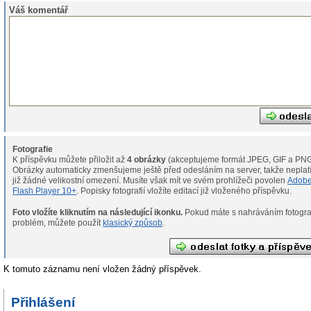
Váš komentář
Fotografie
K příspěvku můžete přiložit až
4 obrázky
(akceptujeme formát JPEG, GIF a PNG
Obrázky automaticky zmenšujeme ještě před odesláním na server, takže neplat
již žádné velikostní omezení. Musíte však mít ve svém prohlížeči povolen
Adob
Flash Player 10+
. Popisky fotografií vložíte editací již vloženého příspěvku.
Foto vložíte kliknutím na následující ikonku.
Pokud máte s nahráváním fotografií
problém, můžete použít
klasický způsob
.
K tomuto záznamu není vložen žádný příspěvek.
Přihlášení