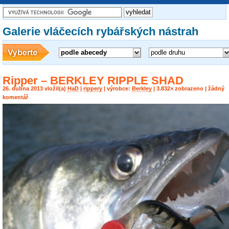
Galerie vláčecích rybářských nástrah
podle abecedy
podle druhu
Ripper – BERKLEY RIPPLE SHAD
26. dubna 2013 vložil(a)
HaD
|
rippery
| výrobce:
Berkley
| 3.832× zobrazeno | žádný
komentář