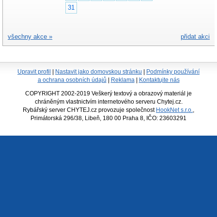
31
všechny akce »
přidat akci
Upravit profil
|
Nastavit jako domovskou stránku
|
Podmínky používání
a ochrana osobních údajů
|
Reklama
|
Kontaktujte nás
COPYRIGHT 2002-2019 Veškerý textový a obrazový materiál je
chráněným vlastnictvím internetového serveru Chytej.cz.
Rybářský server CHYTEJ.cz provozuje společnost
HookNet s.r.o.
,
Primátorská 296/38, Libeň, 180 00 Praha 8, IČO: 23603291