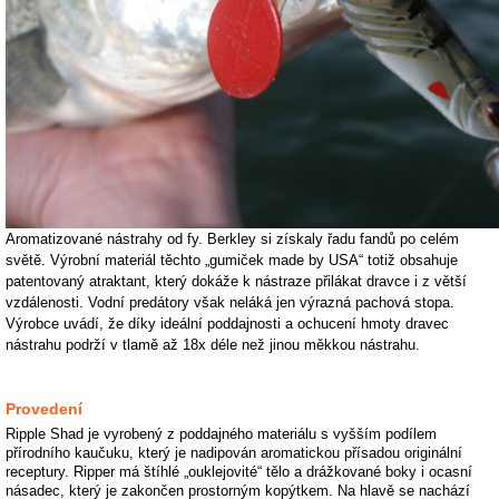
Aromatizované nástrahy od fy. Berkley si získaly řadu fandů po celém
světě. Výrobní materiál těchto „gumiček made by USA“ totiž obsahuje
patentovaný atraktant, který dokáže k nástraze přilákat dravce i z větší
vzdálenosti. Vodní predátory však neláká jen výrazná pachová stopa.
Výrobce uvádí, že díky ideální poddajnosti a ochucení hmoty dravec
nástrahu podrží v tlamě až 18x déle než jinou měkkou nástrahu.
Provedení
Ripple Shad je vyrobený z poddajného materiálu s vyšším podílem
přírodního kaučuku, který je nadipován aromatickou přísadou originální
receptury. Ripper má štíhlé „ouklejovité“ tělo a drážkované boky i ocasní
násadec, který je zakončen prostorným kopýtkem. Na hlavě se nachází