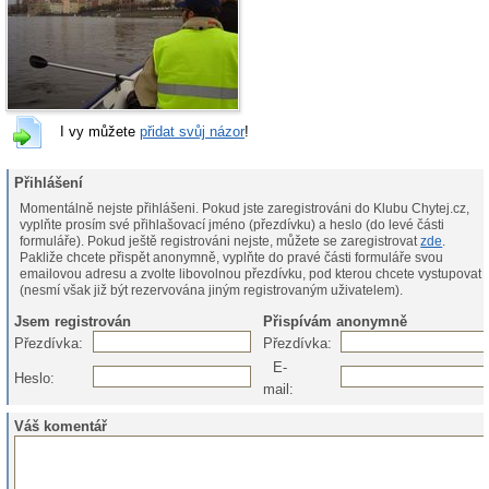
I vy můžete
přidat svůj názor
!
Přihlášení
Momentálně nejste přihlášeni. Pokud jste zaregistrováni do Klubu Chytej.cz,
vyplňte prosím své přihlašovací jméno (přezdívku) a heslo (do levé části
formuláře). Pokud ještě registrováni nejste, můžete se zaregistrovat
zde
.
Pakliže chcete přispět anonymně, vyplňte do pravé části formuláře svou
emailovou adresu a zvolte libovolnou přezdívku, pod kterou chcete vystupovat
(nesmí však již být rezervována jiným registrovaným uživatelem).
Jsem registrován
Přispívám anonymně
Přezdívka:
Přezdívka:
E-
Heslo:
mail:
Váš komentář