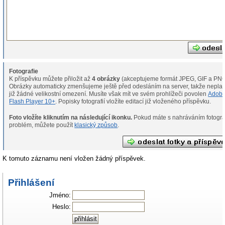
Fotografie
K příspěvku můžete přiložit až
4 obrázky
(akceptujeme formát JPEG, GIF a PNG
Obrázky automaticky zmenšujeme ještě před odesláním na server, takže neplat
již žádné velikostní omezení. Musíte však mít ve svém prohlížeči povolen
Adob
Flash Player 10+
. Popisky fotografií vložíte editací již vloženého příspěvku.
Foto vložíte kliknutím na následující ikonku.
Pokud máte s nahráváním fotografií
problém, můžete použít
klasický způsob
.
K tomuto záznamu není vložen žádný příspěvek.
Přihlášení
Jméno:
Heslo: