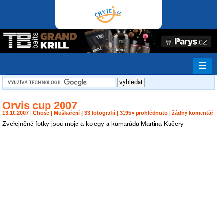
Orvis cup 2007
13.10.2007 |
Chose
|
Muškaření
| 33 fotografií | 3195× prohlédnuto | žádný komentář
Zveřejněné fotky jsou moje a kolegy a kamaráda Martina Kučery