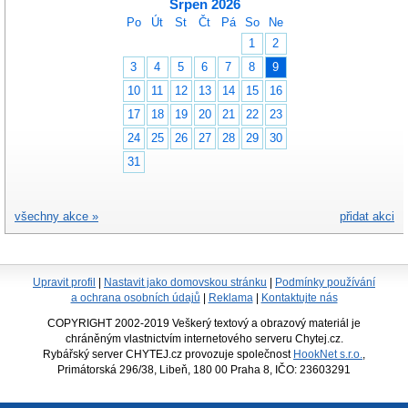
Srpen 2026
Po
Út
St
Čt
Pá
So
Ne
1
2
3
4
5
6
7
8
9
10
11
12
13
14
15
16
17
18
19
20
21
22
23
24
25
26
27
28
29
30
31
všechny akce »
přidat akci
Upravit profil
|
Nastavit jako domovskou stránku
|
Podmínky používání
a ochrana osobních údajů
|
Reklama
|
Kontaktujte nás
COPYRIGHT 2002-2019 Veškerý textový a obrazový materiál je
chráněným vlastnictvím internetového serveru Chytej.cz.
Rybářský server CHYTEJ.cz provozuje společnost
HookNet s.r.o.
,
Primátorská 296/38, Libeň, 180 00 Praha 8, IČO: 23603291