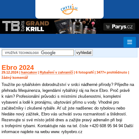
Ebro 2024
29.12.2024 |
hancakov
|
Rybaření v zahraničí
| 6 fotografií | 3477× prohlédnuto |
žádný komentář
Toužíte po rybářském dobrodružství v srdci nádherné přírody? Přijeďte na
přehradu Mequinenza, legendární rybářský ráj na řece Ebro. Proč právě
k nám? Profesionální průvodci s místními zkušenostmi, kompletní
vybavení a lodě k pronájmu, ubytování přímo u vody. Vhodné pro
začátečníky i zkušené rybáře. Ať už jste nadšenec do rybolovu nebo
hledáte nový zážitek, Ebro vás uchvátí svou rozmanitostí a štědrostí.
Rezervujte si své místo ještě dnes a zažijte pravý adrenalin při boji
s trofejními rybami. Kontaktujte nás na tel. čísle +420 608 95 94 94 Další
informace najdete na webu www. rybyebro.cz