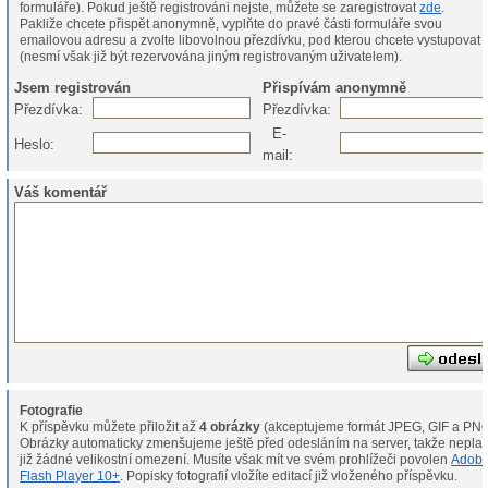
formuláře). Pokud ještě registrováni nejste, můžete se zaregistrovat
zde
.
Pakliže chcete přispět anonymně, vyplňte do pravé části formuláře svou
emailovou adresu a zvolte libovolnou přezdívku, pod kterou chcete vystupovat
(nesmí však již být rezervována jiným registrovaným uživatelem).
Jsem registrován
Přispívám anonymně
Přezdívka:
Přezdívka:
E-
Heslo:
mail:
Váš komentář
Fotografie
K příspěvku můžete přiložit až
4 obrázky
(akceptujeme formát JPEG, GIF a PNG
Obrázky automaticky zmenšujeme ještě před odesláním na server, takže neplat
již žádné velikostní omezení. Musíte však mít ve svém prohlížeči povolen
Adob
Flash Player 10+
. Popisky fotografií vložíte editací již vloženého příspěvku.