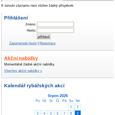
K tomuto záznamu není vložen žádný příspěvek.
Přihlášení
Jméno:
Heslo:
Zapomenuté heslo
|
Registrace
Akční nabídky
Momentálně žádné akční nabídky.
Všechny akční nabídky »
Kalendář rybářských akcí
Srpen 2026
Po
Út
St
Čt
Pá
So
Ne
1
2
3
4
5
6
7
8
9