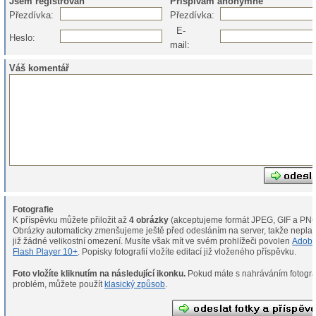
Jsem registrován
Přispívám anonymně
Přezdívka:
Přezdívka:
E-
Heslo:
mail:
Váš komentář
Fotografie
K příspěvku můžete přiložit až
4 obrázky
(akceptujeme formát JPEG, GIF a PNG
Obrázky automaticky zmenšujeme ještě před odesláním na server, takže neplat
již žádné velikostní omezení. Musíte však mít ve svém prohlížeči povolen
Adob
Flash Player 10+
. Popisky fotografií vložíte editací již vloženého příspěvku.
Foto vložíte kliknutím na následující ikonku.
Pokud máte s nahráváním fotografií
problém, můžete použít
klasický způsob
.