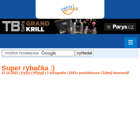
Super rybačka :)
27.10.2021 |
Fencl
|
Přívlač
| 1 fotografie | 1541× prohlédnuto | žádný komentář