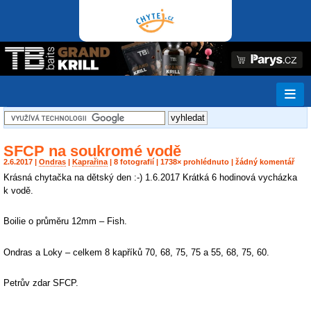
SFCP na soukromé vodě
2.6.2017 |
Ondras
|
Kaprařina
| 8 fotografií | 1738× prohlédnuto | žádný komentář
Krásná chytačka na dětský den :-) 1.6.2017 Krátká 6 hodinová vycházka
k vodě.
Boilie o průměru 12mm – Fish.
Ondras a Loky – celkem 8 kapříků 70, 68, 75, 75 a 55, 68, 75, 60.
Petrův zdar SFCP.