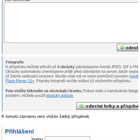
Fotografie
K příspěvku můžete přiložit až
4 obrázky
(akceptujeme formát JPEG, GIF a PNG
Obrázky automaticky zmenšujeme ještě před odesláním na server, takže neplat
již žádné velikostní omezení. Musíte však mít ve svém prohlížeči povolen
Adob
Flash Player 10+
. Popisky fotografií vložíte editací již vloženého příspěvku.
Foto vložíte kliknutím na následující ikonku.
Pokud máte s nahráváním fotografií
problém, můžete použít
klasický způsob
.
K tomuto záznamu není vložen žádný příspěvek.
Přihlášení
Jméno: