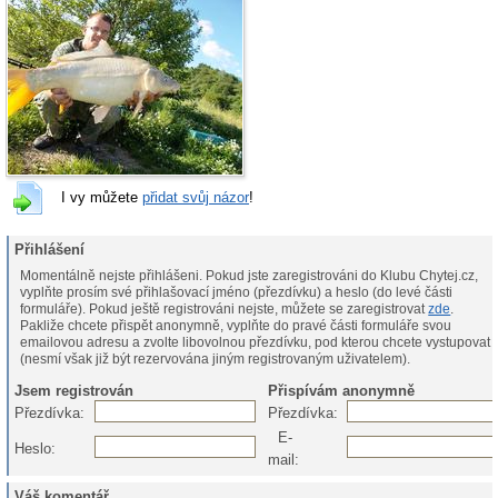
I vy můžete
přidat svůj názor
!
Přihlášení
Momentálně nejste přihlášeni. Pokud jste zaregistrováni do Klubu Chytej.cz,
vyplňte prosím své přihlašovací jméno (přezdívku) a heslo (do levé části
formuláře). Pokud ještě registrováni nejste, můžete se zaregistrovat
zde
.
Pakliže chcete přispět anonymně, vyplňte do pravé části formuláře svou
emailovou adresu a zvolte libovolnou přezdívku, pod kterou chcete vystupovat
(nesmí však již být rezervována jiným registrovaným uživatelem).
Jsem registrován
Přispívám anonymně
Přezdívka:
Přezdívka:
E-
Heslo:
mail:
Váš komentář