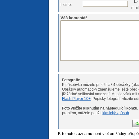
E-
Heslo:
mail
Váš komentář
Fotografie
K příspěvku můžete přiložit až
4 obrázky
(akc
Obrázky automaticky zmenšujeme ještě před o
již žádné velikostní omeze
Flash Player 10+
. Popisky fotografií vložíte e
Foto vložíte kliknutím na následující ikonku.
Pokud máte s nahráváním fotogr
problém, můžete použít
klasický způsob
.
K tomuto záznamu není vložen žádný příspě