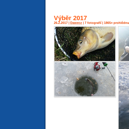
Výběr 2017
26.2.2017 |
Dawecz
| 7 fotografií | 1865× prohléd