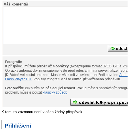
Váš komentář
Fotografie
K příspěvku můžete přiložit až
4 obrázky
(akceptujeme formát JPEG, GIF a PNG
Obrázky automaticky zmenšujeme ještě před odesláním na server, takže neplat
již žádné velikostní omezení. Musíte však mít ve svém prohlížeči povolen
Adob
Flash Player 10+
. Popisky fotografií vložíte editací již vloženého příspěvku.
Foto vložíte kliknutím na následující ikonku.
Pokud máte s nahráváním fotografií
problém, můžete použít
klasický způsob
.
K tomuto záznamu není vložen žádný příspěvek.
Přihlášení