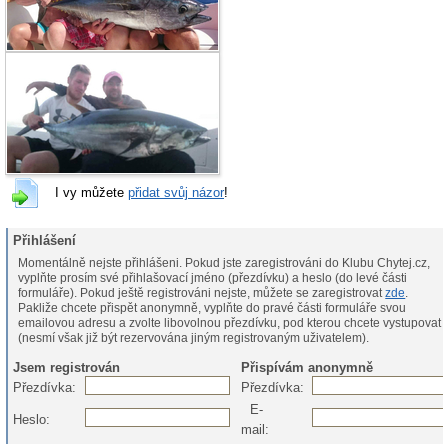
I vy můžete
přidat svůj názor
!
Přihlášení
Momentálně nejste přihlášeni. Pokud jste zaregistrováni do Klubu Chytej.cz,
vyplňte prosím své přihlašovací jméno (přezdívku) a heslo (do levé části
formuláře). Pokud ještě registrováni nejste, můžete se zaregistrovat
zde
.
Pakliže chcete přispět anonymně, vyplňte do pravé části formuláře svou
emailovou adresu a zvolte libovolnou přezdívku, pod kterou chcete vystupovat
(nesmí však již být rezervována jiným registrovaným uživatelem).
Jsem registrován
Přispívám anonymně
Přezdívka:
Přezdívka:
E-
Heslo:
mail: