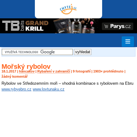
Mořský rybolov
18.1.2017 |
hancakov
|
Rybaření v zahraničí
| 9 fotografií | 1903× prohlédnuto |
žádný komentář
Rybolov ve Středozemním moři – vhodná kombinace s rybolovem na Ebru
www.rybyebro.cz
www.lovtunaku.cz