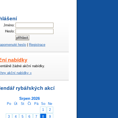
hlášení
Jméno:
Heslo:
apomenuté heslo
|
Registrace
ční nabídky
ntálně žádné akční nabídky.
hny akční nabídky »
lendář rybářských akcí
Srpen 2026
Po
Út
St
Čt
Pá
So
Ne
1
2
3
4
5
6
7
8
9