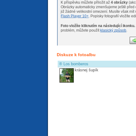
K příspěvku můžete přiložit až
4 obrázky
(akc
Obrázky automaticky zmenšujeme ještě před o
již žádné velikostní omeze
Flash Player 10+
. Popisky fotografií vložíte e
Foto vložíte kliknutím na následující ikonku.
Pokud máte s nahráváním fotogr
problém, můžete použít
klasický způsob
.
Diskuze k fotoalbu
®
Los bomberos
krásnej šupík