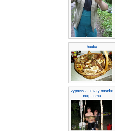
houba
vypravy a ulovky naseho
carpteamu