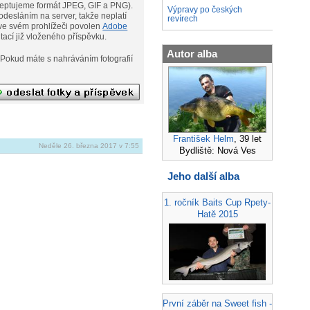
eptujeme formát JPEG, GIF a PNG).
Výpravy po českých
desláním na server, takže neplatí
revírech
ní. Musíte však mít ve svém prohlížeči povolen
Adobe
ditací již vloženého příspěvku.
Autor alba
afií
František Helm
, 39 let
Neděle 26. března 2017 v 7:55
Bydliště: Nová Ves
Jeho další alba
1. ročník Baits Cup Rpety-
Hatě 2015
První záběr na Sweet fish -