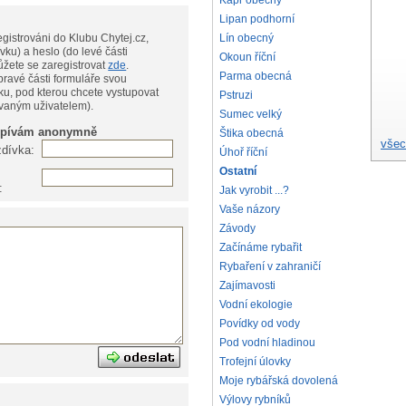
Kapr obecný
Lipan podhorní
gistrováni do Klubu Chytej.cz,
Lín obecný
vku) a heslo (do levé části
Okoun říční
te, můžete se zaregistrovat
zde
.
Parma obecná
pravé části formuláře svou
ku, pod kterou chcete vystupovat
Pstruzi
ovaným uživatelem).
Sumec velký
spívám anonymně
Štika obecná
všec
zdívka:
Úhoř říční
Ostatní
:
Jak vyrobit ...?
Vaše názory
Závody
Začínáme rybařit
Rybaření v zahraničí
Zajímavosti
Vodní ekologie
Povídky od vody
Pod vodní hladinou
Trofejní úlovky
Moje rybářská dovolená
Výlovy rybníků