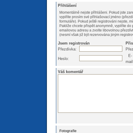
Přihlášení
Momentálně nejste přihlášeni. Pokud jste zare
vyplňte prosím své přihlašovací jméno (přezdí
formuláře). Pokud ještě registrováni nejs
Pakliže chcete přispět anonymně, vyplňte do 
emailovou adresu a zvolte libovolnou přezdív
(nesmí však již být rezervována jiným registr
Jsem registrován
Při
Přezdívka:
Pře
E-
Heslo:
mail
Váš komentář
Fotografie