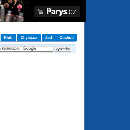
Klub
Chytej.cz
Zeď
Obchod