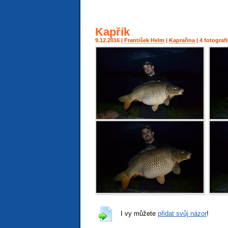
Kapřík
9.12.2016 |
František Helm
|
Kaprařina
| 4 fotograf
I vy můžete
přidat svůj názor
!