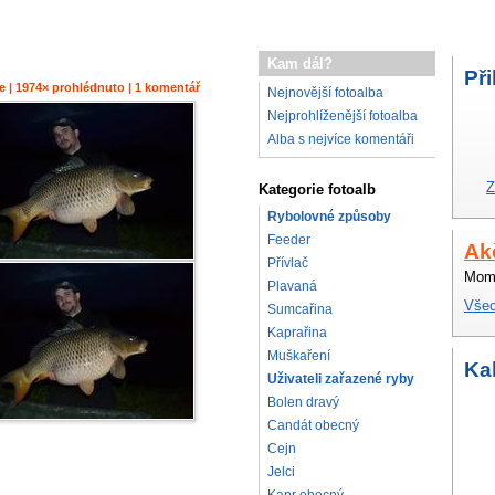
Kam dál?
Při
ie | 1974× prohlédnuto | 1 komentář
Nejnovější fotoalba
Nejprohlíženější fotoalba
Alba s nejvíce komentáři
Z
Kategorie fotoalb
Rybolovné způsoby
Feeder
Ak
Přívlač
Mome
Plavaná
Všec
Sumcařina
Kaprařina
Muškaření
Ka
Uživateli zařazené ryby
Bolen dravý
Candát obecný
Cejn
Jelci