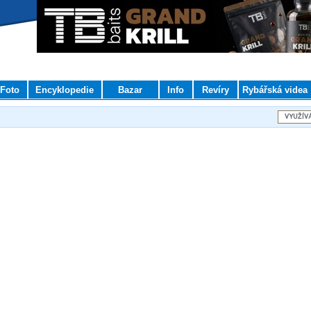
Foto
Encyklopedie
Bazar
Info
Revíry
Rybářská videa