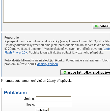
Fotografie
K příspěvku můžete přiložit až
4 obrázky
(akceptujeme formát JPEG, GIF a PNG
Obrázky automaticky zmenšujeme ještě před odesláním na server, takže neplat
již žádné velikostní omezení. Musíte však mít ve svém prohlížeči povolen
Adob
Flash Player 10+
. Popisky fotografií vložíte editací již vloženého příspěvku.
Foto vložíte kliknutím na následující ikonku.
Pokud máte s nahráváním fotografií
problém, můžete použít
klasický způsob
.
K tomuto záznamu není vložen žádný příspěvek.
Přihlášení
Jméno:
Heslo: