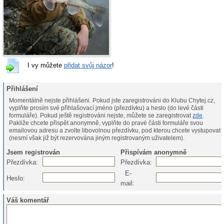
I vy můžete
přidat svůj názor
!
Přihlášení
Momentálně nejste přihlášeni. Pokud jste zaregistrováni do Klubu Chytej.cz,
vyplňte prosím své přihlašovací jméno (přezdívku) a heslo (do levé části
formuláře). Pokud ještě registrováni nejste, můžete se zaregistrovat
zde
.
Pakliže chcete přispět anonymně, vyplňte do pravé části formuláře svou
emailovou adresu a zvolte libovolnou přezdívku, pod kterou chcete vystupovat
(nesmí však již být rezervována jiným registrovaným uživatelem).
Jsem registrován
Přispívám anonymně
Přezdívka:
Přezdívka:
E-
Heslo:
mail:
Váš komentář