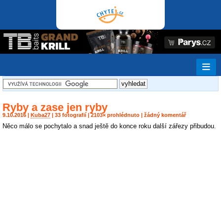
Ryby a zase jen ryby
9.10.2016 |
Kuba27
| 33 fotografií | 2103× prohlédnuto | žádný komentář
Něco málo se pochytalo a snad ještě do konce roku další zářezy přibudou.