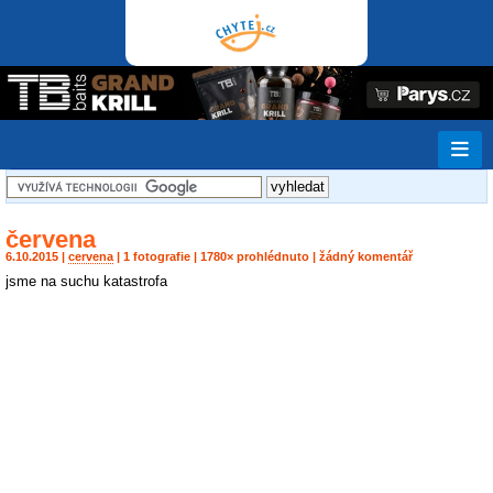
červena
6.10.2015 |
cervena
| 1 fotografie | 1780× prohlédnuto | žádný komentář
jsme na suchu katastrofa