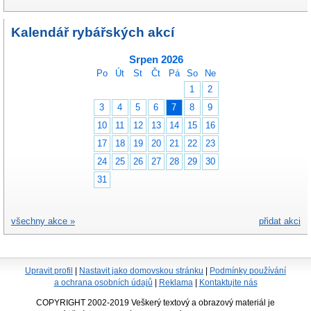
Kalendář rybářských akcí
Srpen 2026
Po
Út
St
Čt
Pá
So
Ne
1
2
3
4
5
6
7
8
9
10
11
12
13
14
15
16
17
18
19
20
21
22
23
24
25
26
27
28
29
30
31
všechny akce »
přidat akci
Upravit profil
|
Nastavit jako domovskou stránku
|
Podmínky používání
a ochrana osobních údajů
|
Reklama
|
Kontaktujte nás
COPYRIGHT 2002-2019 Veškerý textový a obrazový materiál je