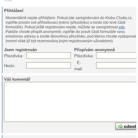
Přihlášení
Momentálně nejste přihlášeni. Pokud jste zaregistrováni do Klubu Chytej.cz,
vyplňte prosím své přihlašovací jméno (přezdívku) a heslo (do levé části
formuláře). Pokud ještě registrováni nejste, můžete se zaregistrovat
zde
.
Pakliže chcete přispět anonymně, vyplňte do pravé části formuláře svou
emailovou adresu a zvolte libovolnou přezdívku, pod kterou chcete vystupovat
(nesmí však již být rezervována jiným registrovaným uživatelem).
Jsem registrován
Přispívám anonymně
Přezdívka:
Přezdívka:
E-
Heslo:
mail:
Váš komentář