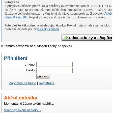
Fotografie
K příspěvku můžete přiložit až
4 obrázky
(akceptujeme formát JPEG, GIF a PNG
Obrázky automaticky zmenšujeme ještě před odesláním na server, takže neplat
již žádné velikostní omezení. Musíte však mít ve svém prohlížeči povolen
Adob
Flash Player 10+
. Popisky fotografií vložíte editací již vloženého příspěvku.
Foto vložíte kliknutím na následující ikonku.
Pokud máte s nahráváním fotografií
problém, můžete použít
klasický způsob
.
K tomuto záznamu není vložen žádný příspěvek.
Přihlášení
Jméno:
Heslo:
Zapomenuté heslo
|
Registrace
Akční nabídky
Momentálně žádné akční nabídky.
Všechny akční nabídky »